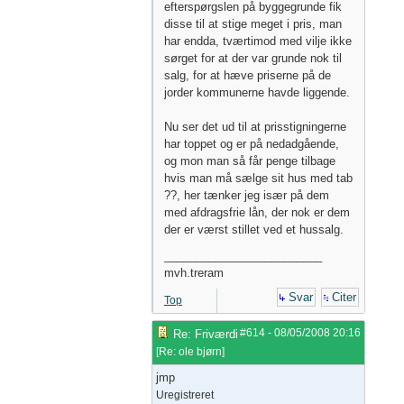
efterspørgslen på byggegrunde fik
disse til at stige meget i pris, man
har endda, tværtimod med vilje ikke
sørget for at der var grunde nok til
salg, for at hæve priserne på de
jorder kommunerne havde liggende.
Nu ser det ud til at prisstigningerne
har toppet og er på nedadgående,
og mon man så får penge tilbage
hvis man må sælge sit hus med tab
??, her tænker jeg især på dem
med afdragsfrie lån, der nok er dem
der er værst stillet ved et hussalg.
_________________________
mvh.treram
Svar
Citer
Top
#614
-
08/05/2008
20:16
Re: Friværdi
[
Re: ole bjørn
]
jmp
Uregistreret