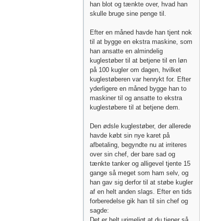
han blot og tænkte over, hvad han
skulle bruge sine penge til.
Efter en måned havde han tjent nok
til at bygge en ekstra maskine, som
han ansatte en almindelig
kuglestøber til at betjene til en løn
på 100 kugler om dagen, hvilket
kuglestøberen var henrykt for. Efter
yderligere en måned bygge han to
maskiner til og ansatte to ekstra
kuglestøbere til at betjene dem.
Den ødsle kuglestøber, der allerede
havde købt sin nye karet på
afbetaling, begyndte nu at irriteres
over sin chef, der bare sad og
tænkte tanker og alligevel tjente 15
gange så meget som ham selv, og
han gav sig derfor til at støbe kugler
af en helt anden slags. Efter en tids
forberedelse gik han til sin chef og
sagde:
Det er helt urimeligt at du tjener så