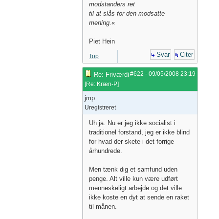
modstanders ret
til at slås for den modsatte
mening.
«
Piet Hein
Svar
Citer
Top
#622
-
09/05/2008
23:19
Re: Friværdi
[
Re: Kræn-P
]
jmp
Uregistreret
Uh ja. Nu er jeg ikke socialist i
traditionel forstand, jeg er ikke blind
for hvad der skete i det forrige
århundrede.
Men tænk dig et samfund uden
penge. Alt ville kun være udført
menneskeligt arbejde og det ville
ikke koste en dyt at sende en raket
til månen.