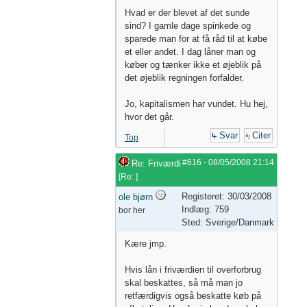
Hvad er der blevet af det sunde
sind? I gamle dage spinkede og
sparede man for at få råd til at købe
et eller andet. I dag låner man og
køber og tænker ikke et øjeblik på
det øjeblik regningen forfalder.
Jo, kapitalismen har vundet. Hu hej,
hvor det går.
Svar
Citer
Top
#616
-
08/05/2008
21:14
Re: Friværdi
[
Re:
]
Registeret: 30/03/2008
ole bjørn
Indlæg: 759
bor her
Sted: Sverige/Danmark
Kære jmp.
Hvis lån i friværdien til overforbrug
skal beskattes, så må man jo
retfærdigvis også beskatte køb på