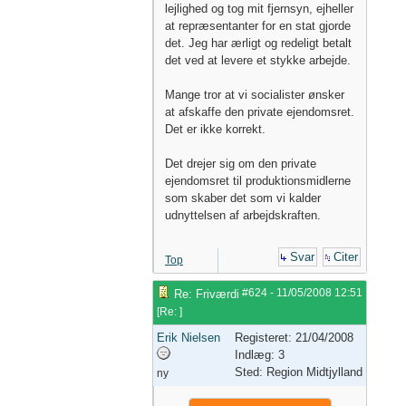
lejlighed og tog mit fjernsyn, ejheller
at repræsentanter for en stat gjorde
det. Jeg har ærligt og redeligt betalt
det ved at levere et stykke arbejde.
Mange tror at vi socialister ønsker
at afskaffe den private ejendomsret.
Det er ikke korrekt.
Det drejer sig om den private
ejendomsret til produktionsmidlerne
som skaber det som vi kalder
udnyttelsen af arbejdskraften.
Svar
Citer
Top
#624
-
11/05/2008
12:51
Re: Friværdi
[
Re:
]
Erik Nielsen
Registeret: 21/04/2008
Indlæg: 3
Sted: Region Midtjylland
ny