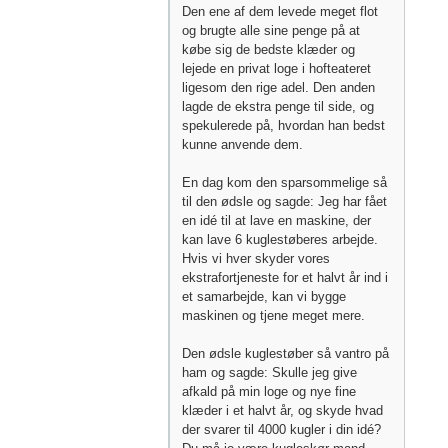
Den ene af dem levede meget flot
og brugte alle sine penge på at
købe sig de bedste klæder og
lejede en privat loge i hofteateret
ligesom den rige adel. Den anden
lagde de ekstra penge til side, og
spekulerede på, hvordan han bedst
kunne anvende dem.
En dag kom den sparsommelige så
til den ødsle og sagde: Jeg har fået
en idé til at lave en maskine, der
kan lave 6 kuglestøberes arbejde.
Hvis vi hver skyder vores
ekstrafortjeneste for et halvt år ind i
et samarbejde, kan vi bygge
maskinen og tjene meget mere.
Den ødsle kuglestøber så vantro på
ham og sagde: Skulle jeg give
afkald på min loge og nye fine
klæder i et halvt år, og skyde hvad
der svarer til 4000 kugler i din idé?