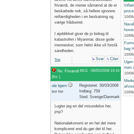
friværdi, de mener såmænd at de er
Inflat
beskattede nok, så hellere ignorere
procen
retfærdigheden i en beskatning og
10/08
vælge frådseriet.
Naval
hoved
I øjeblikket giver de jo bidrag til
10/08
katastrofen i Myanmar, disse gode
Form
mennesker, som helst ikke vil forstå
bag H
sandheden.
10/08
Svar
Citer
Top
Ugen 
men s
#611
-
08/05/2008
19:16
Re: Friværdi
10/08
[
Re:
]
Medie
Registeret: 30/03/2008
ole bjørn
afvis
Indlæg: 759
bor her
10/08
Sted: Sverige/Danmark
Lugter jeg en del misundelse her,
jmp?
Nationaløkonomi er en hel del mere
kompliceret end du gør det til her.