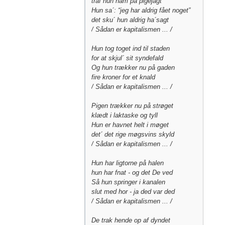
traf hun ham på pigejagt
Hun sa´: “jeg har aldrig fået noget”
det sku´ hun aldrig ha´sagt
/ Sådan er kapitalismen ... /
Hun tog toget ind til staden
for at skjul´ sit syndefald
Og hun trækker nu på gaden
fire kroner for et knald
/ Sådan er kapitalismen ... /
Pigen trækker nu på strøget
klædt i laktaske og tyll
Hun er havnet helt i møget
det´ det rige møgsvins skyld
/ Sådan er kapitalismen ... /
Hun har ligtorne på halen
hun har fnat - og det De ved
Så hun springer i kanalen
slut med hor - ja ded var ded
/ Sådan er kapitalismen ... /
De trak hende op af dyndet