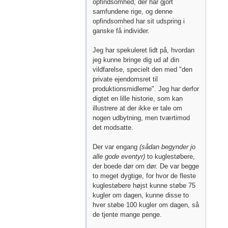
opfindsomhed, der har gjort
samfundene rige, og denne
opfindsomhed har sit udspring i
ganske få individer.
Jeg har spekuleret lidt på, hvordan
jeg kunne bringe dig ud af din
vildfarelse, specielt den med "den
private ejendomsret til
produktionsmidlerne". Jeg har derfor
digtet en lille historie, som kan
illustrere at der ikke er tale om
nogen udbytning, men tværtimod
det modsatte.
Der var engang
(sådan begynder jo
alle gode eventyr)
to kuglestøbere,
der boede dør om dør. De var begge
to meget dygtige, for hvor de fleste
kuglestøbere højst kunne støbe 75
kugler om dagen, kunne disse to
hver støbe 100 kugler om dagen, så
de tjente mange penge.