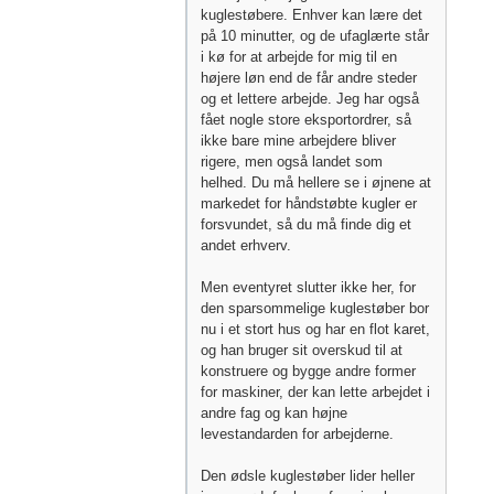
kuglestøbere. Enhver kan lære det
på 10 minutter, og de ufaglærte står
i kø for at arbejde for mig til en
højere løn end de får andre steder
og et lettere arbejde. Jeg har også
fået nogle store eksportordrer, så
ikke bare mine arbejdere bliver
rigere, men også landet som
helhed. Du må hellere se i øjnene at
markedet for håndstøbte kugler er
forsvundet, så du må finde dig et
andet erhverv.
Men eventyret slutter ikke her, for
den sparsommelige kuglestøber bor
nu i et stort hus og har en flot karet,
og han bruger sit overskud til at
konstruere og bygge andre former
for maskiner, der kan lette arbejdet i
andre fag og kan højne
levestandarden for arbejderne.
Den ødsle kuglestøber lider heller