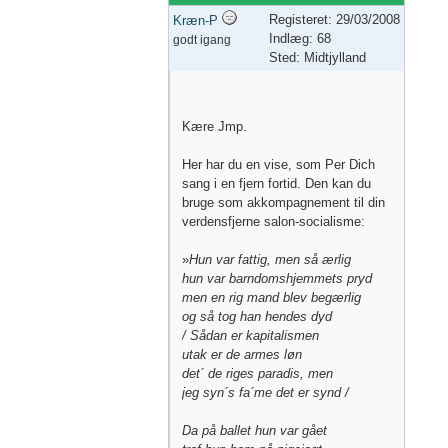
Registeret: 29/03/2008
Kræn-P
Indlæg: 68
godt igang
Sted: Midtjylland
Kære Jmp.
Her har du en vise, som Per Dich
sang i en fjern fortid. Den kan du
bruge som akkompagnement til din
verdensfjerne salon-socialisme:
»
Hun var fattig, men så ærlig
hun var barndomshjemmets pryd
men en rig mand blev begærlig
og så tog han hendes dyd
/ Sådan er kapitalismen
utak er de armes løn
det´ de riges paradis, men
jeg syn´s fa´me det er synd /
Da på ballet hun var gået