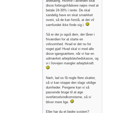
afbetaling. Hvorfor i alverden skal
disse forbrugsfrådsere nøjes med at
betale 24-30% i rente. De skal
sandelig have en skat smækket
oveni, så de kan forstå, at det vil
samfundet ikke finde sig i.
Så er der jo også dem, der låner i
friværdien for at starte en
virksomhed. Hvad er det nu for
noget pjat! Hvad skal vi med alle
disse igangsættere, når vi har en
udmærket arbejdsløshedskasse, og
vi i forvejen mangler arbejdskraft.
Næh, lad os få nogle flere skatter,
så vi kan stoppe den slags utidige
dumheder. Pengene kan vi så
passende bruge til at øge
overførselsindkomsterne, så vi
bliver mere lige.
Eller har du et bedre system?