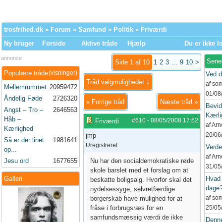
trosfrihed.dk
»
Forum
»
Samfund
»
Politik
» Friværdi
Ny bruger
Forside
Aktive tråde
Hjælp
Du er ikke l
annonce
Sene
Side 1 af 10
1
2
3
...
9
10
>
Populære tråde
(visninger)
Ved d
Tråd valgmuligheder ↓
af so
Mellemrummet
20959472
01/08
Åndelig Føde
2726320
«
Forrige tråd
Næste tråd
»
Bevid
Angst – Tro –
2646563
Kærli
Håb –
#610
-
08/05/2008
17:52
Friværdi
af Ar
Kærlighed
20/06
jmp
Så er der linet
1981641
Uregistreret
Verd
op...
af Ar
Jesu ord
1677655
Nu har den socialdemokratiske røde
31/05
skole barslet med et forslag om at
Galleri
Hvad 
beskatte boligsalg. Hvorfor skal det
dage
nydelsessyge, selvretfærdige
af so
borgerskab have mulighed for at
fråse i forbrugsræs for en
25/05
samfundsmæssig værdi de ikke
Denne