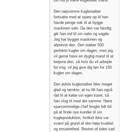
Du må jo være kugleskør mand.
Den nøjsomme kuglestøber
fortsatte med at spare op til han
havde penge nok til at bygge
maskinen selv. Da den var færdig,
gik han ind til sin nabo og sagde:
Jeg har bygget maskinen og
afprøvet den. Den støber 500
perfekte kugler om dagen, men jeg
vil gerne have en dygtig mand til at
betjene den, så hvis du vil arbejde
for mig, vil jeg give dig løn for 150
kugler om dagen.
Den ødsle kuglestøber blev meget
glad og tænkte, at nu fik han også
råd til at købe sin egen karet, så
han slog til med det samme. Hans
sparsommelige chef brugte lidt tid
på at finde nye kunder til sin
kugleproduktion, hvilket ikke var
svært på grund af den høje kvalitet
og ensartethed. Resten af tiden sad