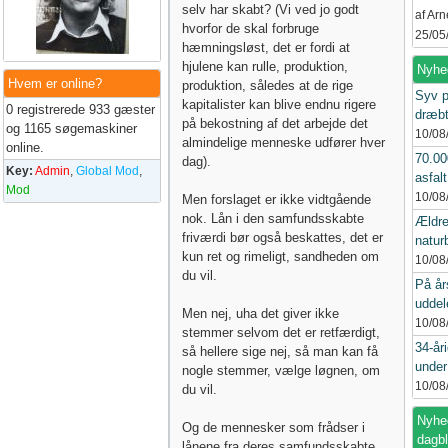
selv har skabt? (Vi ved jo godt
af Ar
hvorfor de skal forbruge
25/05
hæmningsløst, det er fordi at
hjulene kan rulle, produktion,
Nyhe
Hvem er online?
produktion, således at de rige
Syv p
kapitalister kan blive endnu rigere
0 registrerede 933 gæster
dræbt
på bekostning af det arbejde det
og 1165 søgemaskiner
10/08
almindelige menneske udfører hver
online.
70.00
dag).
Key:
Admin
,
Global Mod
,
asfalt
Mod
10/08
Men forslaget er ikke vidtgående
nok. Lån i den samfundsskabte
Ældre
friværdi bør også beskattes, det er
natur
kun ret og rimeligt, sandheden om
10/08
du vil.
På år
uddel
Men nej, uha det giver ikke
10/08
stemmer selvom det er retfærdigt,
34-åri
så hellere sige nej, så man kan få
under
nogle stemmer, vælge løgnen, om
10/08
du vil.
Nyhed
Og de mennesker som frådser i
dagb
lånene fra deres samfundsskabte