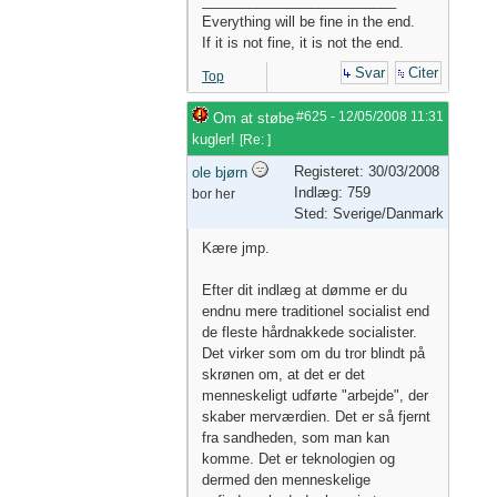
_________________________
Everything will be fine in the end.
If it is not fine, it is not the end.
Svar
Citer
Top
#625
-
12/05/2008
11:31
Om at støbe
kugler!
[
Re:
]
Registeret: 30/03/2008
ole bjørn
Indlæg: 759
bor her
Sted: Sverige/Danmark
Kære jmp.
Efter dit indlæg at dømme er du
endnu mere traditionel socialist end
de fleste hårdnakkede socialister.
Det virker som om du tror blindt på
skrønen om, at det er det
menneskeligt udførte "arbejde", der
skaber merværdien. Det er så fjernt
fra sandheden, som man kan
komme. Det er teknologien og
dermed den menneskelige