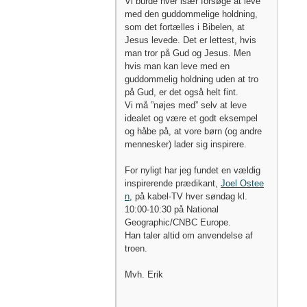
Vi burde hver især forsøge at leve
med den guddommelige holdning,
som det fortælles i Bibelen, at
Jesus levede. Det er lettest, hvis
man tror på Gud og Jesus. Men
hvis man kan leve med en
guddommelig holdning uden at tro
på Gud, er det også helt fint.
Vi må ”nøjes med” selv at leve
idealet og være et godt eksempel
og håbe på, at vore børn (og andre
mennesker) lader sig inspirere.
For nyligt har jeg fundet en vældig
inspirerende prædikant,
Joel Ostee
n
, på kabel-TV hver søndag kl.
10:00-10:30 på National
Geographic/CNBC Europe.
Han taler altid om anvendelse af
troen.
Mvh. Erik