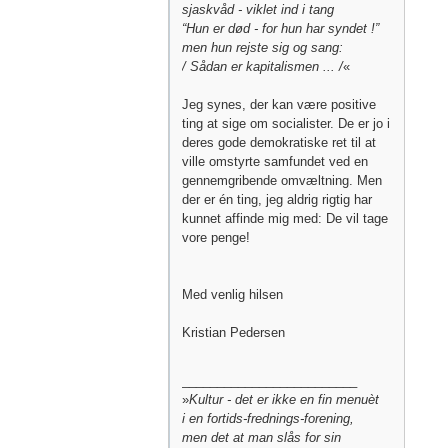
sjaskvåd - viklet ind i tang
“Hun er død - for hun har syndet !”
men hun rejste sig og sang:
/ Sådan er kapitalismen ... /
«
Jeg synes, der kan være positive
ting at sige om socialister. De er jo i
deres gode demokratiske ret til at
ville omstyrte samfundet ved en
gennemgribende omvæltning. Men
der er én ting, jeg aldrig rigtig har
kunnet affinde mig med: De vil tage
vore penge!
Med venlig hilsen
Kristian Pedersen
_________________________
»
Kultur - det er ikke en fin menuèt
i en fortids-frednings-forening,
men det at man slås for sin