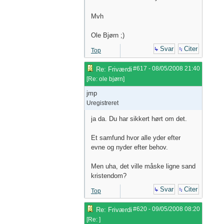
Mvh
Ole Bjørn ;)
Svar
Citer
Top
#617
-
08/05/2008
21:40
Re: Friværdi
[
Re: ole bjørn
]
jmp
Uregistreret
ja da. Du har sikkert hørt om det.
Et samfund hvor alle yder efter
evne og nyder efter behov.
Men uha, det ville måske ligne sand
kristendom?
Svar
Citer
Top
#620
-
09/05/2008
08:20
Re: Friværdi
[
Re:
]