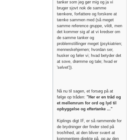
tanker som jeg gør mig og ja vi
bruger sjovt nok de samme
tænkere, forfattere og forskere at
tænke sammen med (så meget
samme reference gruppe, vildt, men
det kommer sig af at vi kredser om
de samme tanker og
problemstillinger meget (psykiatrien;
menneskehjernen; hvordan ser,
husker og føler vi; hvad betyder det
at sove, drømme og tale; hvad er
'selvet')).
Nå nu til sagen, et forsøg på at
følge op tråden:
"Her er en tråd og
et mellemrum for ord og lyd til
opbyggelse og eftertanke ..."
Kiplings digt IF, er så rammende for
de brydninger der finder sted på
trosfrihed, at den bliver svært at
kommentere direkte på, og av den