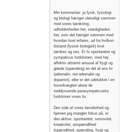
Min kommentar: ja fysik, fysiologi
og biologi hænger uløseligt sammen
med vores tænkning,
udholdenheden her, stædigheden
her, som det hænger sammen med
hvordan livet erfares, ud fra hvilken
tilstand (fysisk biologisk) livet
tænkes og ses. Er fx spontanitet og
sympaticus funktionen, med høj
affektiv afstemt arousal af frygt og
glæde (spænding) en del af ens liv
(adrenalin, nor-adrenalin og
dopamin), eller er det udelukket i en
hovedvægten alene de
neddyssende parasympaticuske
funktioner vores liv.
Den side af vores bevidsthed og
hjernen jeg mangler fokus på, er
den aktive: spontanitet, sensivitet,
kreativitet, anspændthed
(spændthed, spænding, frygt og