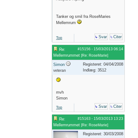
Tanker og smil fra RoseMaries
Mellemrum
Svar
Citer
Top
#15156
-
15/03/2013
06:14
Re:
Mellemrummet
[
Re: RoseMarie
]
Registeret: 04/04/2008
Simon
Indlæg: 3512
veteran
mvh
Simon
Svar
Citer
Top
#15163
-
15/03/2013
13:23
Re:
Mellemrummet
[
Re: RoseMarie
]
Registeret: 30/03/2008