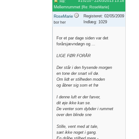
#15210
-
22/03/2013
13:18
Re:
Mellemrummet
[
Re: RoseMarie
]
Registeret: 02/05/2009
RoseMarie
Indlæg: 1029
bor her
For et par dage siden var det
forårsjævndøgn og ...
LIGE FØR FORÅR
Der står i den frysende morgen
en tone der snart vil dø.
Om lidt er stilheden moden
og åbner sig som et frø
I denne luft er der farver,
dit øje ikke kan se.
De venter som dybder i rummet
over den blinde sne
Stille, vent med at tale,
sæt ikke noget i gang.
En dråbe stilhed mere -