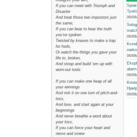
Spræn
If you can meet with Triumph and
Tyskl
Disaster
And treat those two impostors just
06/08
the same;
Solog
If you can bear to hear the truth
match
you’ve spoken
06/08
Twisted by knaves to make a trap
Kvinde
for fools,
narko
Or watch the things you gave your
06/08
life to, broken,
Ekspl
And stoop and build ‘em up with
alarm
worn-out tools:
06/08
If you can make one heap of all
Krist
your winnings
Hjælp
And risk it on one turn of pitch-and-
06/08
toss,
And lose, and start again at your
beginnings
And never breathe a word about
your loss;
If you can force your heart and
nerve and sinew