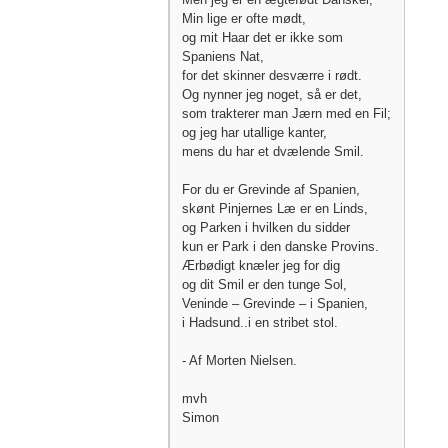
Min lige er ofte mødt,
og mit Haar det er ikke som
Spaniens Nat,
for det skinner desværre i rødt.
Og nynner jeg noget, så er det,
som trakterer man Jærn med en Fil;
og jeg har utallige kanter,
mens du har et dvælende Smil.
For du er Grevinde af Spanien,
skønt Pinjernes Læ er en Linds,
og Parken i hvilken du sidder
kun er Park i den danske Provins.
Ærbødigt knæler jeg for dig
og dit Smil er den tunge Sol,
Veninde – Grevinde – i Spanien,
i Hadsund..i en stribet stol.
- Af Morten Nielsen.
mvh
Simon