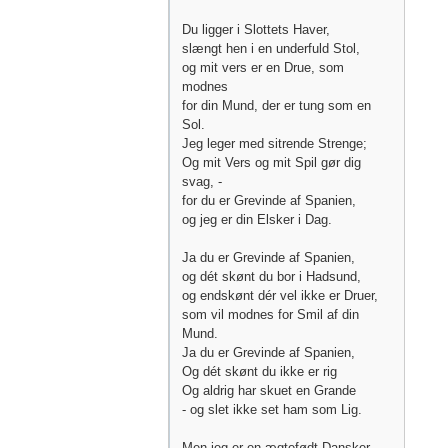
Du ligger i Slottets Haver,
slængt hen i en underfuld Stol,
og mit vers er en Drue, som
modnes
for din Mund, der er tung som en
Sol.
Jeg leger med sitrende Strenge;
Og mit Vers og mit Spil gør dig
svag, -
for du er Grevinde af Spanien,
og jeg er din Elsker i Dag.
Ja du er Grevinde af Spanien,
og dét skønt du bor i Hadsund,
og endskønt dér vel ikke er Druer,
som vil modnes for Smil af din
Mund.
Ja du er Grevinde af Spanien,
Og dét skønt du ikke er rig
Og aldrig har skuet en Grande
- og slet ikke set ham som Lig.
Men jeg er en ægtefødt Dansker,