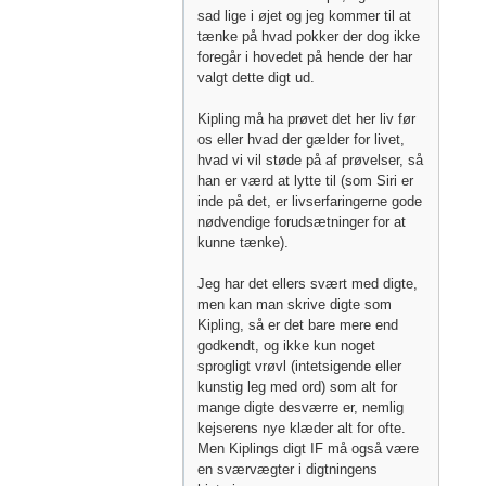
sad lige i øjet og jeg kommer til at
tænke på hvad pokker der dog ikke
foregår i hovedet på hende der har
valgt dette digt ud.
Kipling må ha prøvet det her liv før
os eller hvad der gælder for livet,
hvad vi vil støde på af prøvelser, så
han er værd at lytte til (som Siri er
inde på det, er livserfaringerne gode
nødvendige forudsætninger for at
kunne tænke).
Jeg har det ellers svært med digte,
men kan man skrive digte som
Kipling, så er det bare mere end
godkendt, og ikke kun noget
sprogligt vrøvl (intetsigende eller
kunstig leg med ord) som alt for
mange digte desværre er, nemlig
kejserens nye klæder alt for ofte.
Men Kiplings digt IF må også være
en sværvægter i digtningens