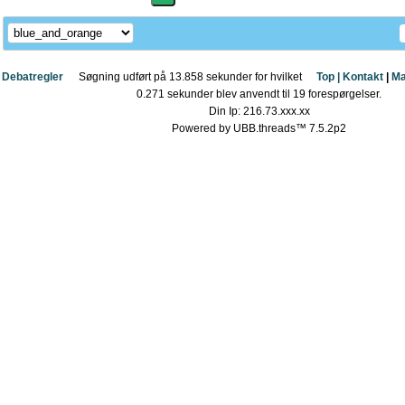
Debatregler
Søgning udført på 13.858 sekunder for hvilket
Top |
Kontakt
|
Ma
0.271 sekunder blev anvendt til 19 forespørgelser.
Din Ip: 216.73.xxx.xx
Powered by UBB.threads™ 7.5.2p2