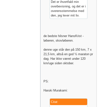
Det er ihvertfald min
overbevisning, og det er i
overensstemmelse med
den, jeg lever mit liv.
de bedste hilsner HansKrist -
løberen, skovløberen.
denne uge står den på 150 km, 7 x
21,5 km, altså en god ½ maraton pr
dag. Har ikke været under 120
km/uge siden oktober.
PS:
Haruki Murakami:
Citat: