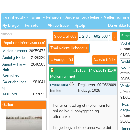
trosfrihed.dk
»
Forum
»
Religion
»
Åndelig fordybelse
» Mellemrumme
Ny bruger
Forside
Aktive tråde
Hjælp
Du er ikke l
annonce
Sene
Side 1 af 603
1
2
3
...
602
603
>
↓
Populære tråde
(visninger)
Ved d
Tråd valgmuligheder ↓
af so
Mellemrummet
20959472
01/08
Åndelig Føde
2726320
«
Forrige tråd
Næste tråd
»
Bevid
Angst – Tro –
2646563
Kærli
Håb –
#15152
-
14/03/2013
11:46
af Ar
Kærlighed
Mellemrummet
20/06
Så er der linet
1981641
Registeret: 02/05/2009
RoseMarie
Verd
op...
Indlæg: 1029
bor her
af Ar
Jesu ord
1677655
31/05
Galleri
Hvad 
Her er en tråd og et mellemrum for
dage
ord og lyd til opbyggelse og
af so
eftertanke ...
25/05
En go' begyndelse kunne være det
Denne