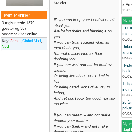
her digt ...
af Ar
25/05
Hvem er online?
IF you can keep your head when all
Nyhe
0 registrerede 1379
about you
EU: I
gæster og 357
Are losing theirs and blaming it on
rejst u
søgemaskiner online.
you,
06/08
Key:
Admin
,
Global Mod
,
If you can trust yourself when all
Mod
Rekor
men doubt you,
antira
But make allowance for their
06/08
doubting too;
If you can wait and not be tired by
Hvido
waiting,
hacke
Or being lied about, don’t deal in
06/08
lies,
Tidli
Or being hated, don’t give way to
ind i 
hating,
06/08
And yet don’t look too good, nor talk
25-åri
too wise:
påkør
06/08
If you can dream – and not make
dreams your master;
Nyhed
If you can think – and not make
dagb
thoughts your aim;