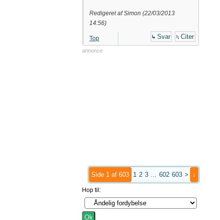
Redigeret af Simon (
22/03/2013
14:56
)
Svar
Citer
Top
annonce
Side 1 af 603
1
2
3
...
602
603
>
↓
Hop til: