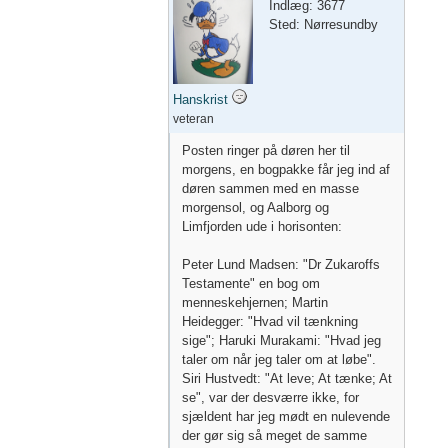
Indlæg: 3677
Sted: Nørresundby
Hanskrist
veteran
Posten ringer på døren her til
morgens, en bogpakke får jeg ind af
døren sammen med en masse
morgensol, og Aalborg og
Limfjorden ude i horisonten:
Peter Lund Madsen: "Dr Zukaroffs
Testamente" en bog om
menneskehjernen; Martin
Heidegger: "Hvad vil tænkning
sige"; Haruki Murakami: "Hvad jeg
taler om når jeg taler om at løbe".
Siri Hustvedt: "At leve; At tænke; At
se", var der desværre ikke, for
sjældent har jeg mødt en nulevende
der gør sig så meget de samme