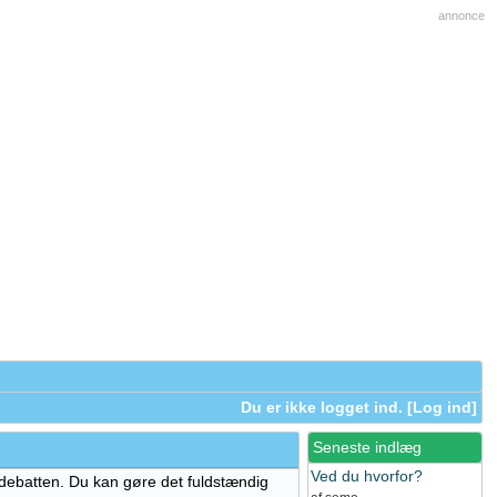
annonce
Du er ikke logget ind. [
Log ind
]
Seneste indlæg
Ved du hvorfor?
 debatten. Du kan gøre det fuldstændig