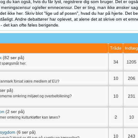
og du kan også, hvis du får lyst, registrere dig som bruger. Det er ogs
 meningscensur og/eller emnecensur. Der er ting, man ikke ønsker sa
et ikke her. Skriv blot "lige ud af posen", hvad du har på hjerte. Det be
ståeligt. Andre debattører har oplevet, at alene det at skrive om et emne
- det kan ofte føles berigende.
Tråde
Indlæ
k
(82 ser på)
34
1205
et spørgsmål her.
10
206
anmark forsat være medlem af EU?
ser på)
10
231
emerne omkring miljøet og overbefolkning?
ion
(2 ser på)
2
10
er omkring kulturkløfter kan løses?
g sygdom
(6 ser på)
10
243