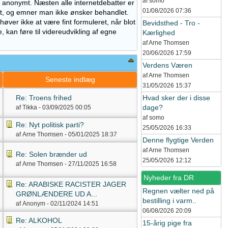
af somo
å anonymt. Næsten alle internetdebatter er
01/08/2026
07:36
gt, og emner man ikke ønsker behandlet.
høver ikke at være fint formuleret, når blot
Bevidsthed - Tro -
, kan føre til videreudvikling af egne
Kærlighed
af Arne Thomsen
20/06/2026
17:59
Verdens Væren
af Arne Thomsen
g
Seneste indlæg
31/05/2026
15:37
Re: Troens frihed
Hvad sker der i disse
dage?
af Tikka -
03/09/2025
00:05
af somo
Re: Nyt politisk parti?
25/05/2026
16:33
af Arne Thomsen -
05/01/2025
18:37
Denne flygtige Verden
af Arne Thomsen
Re: Solen brænder ud
25/05/2026
12:12
af Arne Thomsen -
27/11/2025
16:58
Nyheder fra DR
Re: ARABISKE RACISTER JAGER
Regnen vælter ned på
GRØNLÆNDERE UD A...
bestilling i varm..
af Anonym -
02/11/2024
14:51
06/08/2026
20:09
Re: ALKOHOL
15-årig pige fra