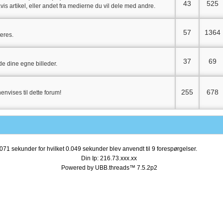
43
525
vis artikel, eller andet fra medierne du vil dele med andre.
57
1364
teres.
37
69
de dine egne billeder.
255
678
nvises til dette forum!
071 sekunder for hvilket 0.049 sekunder blev anvendt til 9 forespørgelser.
Din Ip: 216.73.xxx.xx
Powered by UBB.threads™ 7.5.2p2