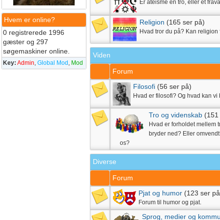
Er ateisme en tro, eller et frava
Hvem er online?
Religion
(165 ser på)
Hvad tror du på? Kan religion
0 registrerede 1996
gæster og 297
søgemaskiner online.
Viden
Key:
Admin
,
Global Mod
,
Mod
Forum
Filosofi
(56 ser på)
Hvad er filosofi? Og hvad kan vi b
Tro og videnskab
(151
Hvad er forholdet mellem 
bryder ned? Eller omvendt?
os?
Diverse
Forum
Pjat og humor
(123 ser på
Forum til humor og pjat.
Sprog, medier og kommu