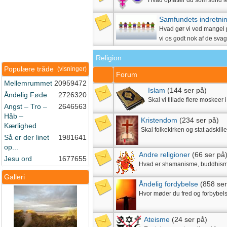
Hvad opfatter du som sund le
Samfundets indretni
Hvad gør vi ved mangel
vi os godt nok af de sva
Religion
Populære tråde
(visninger)
Forum
Mellemrummet
20959472
Islam
(144 ser på)
Åndelig Føde
2726320
Skal vi tillade flere moskee
Angst – Tro –
2646563
Håb –
Kristendom
(234 ser på)
Kærlighed
Skal folkekirken og stat adskil
Så er der linet
1981641
op...
Andre religioner
(66 ser på
Jesu ord
1677655
Hvad er shamanisme, buddhis
Galleri
Åndelig fordybelse
(858 ser
Hvor møder du fred og forbybels
Ateisme
(24 ser på)