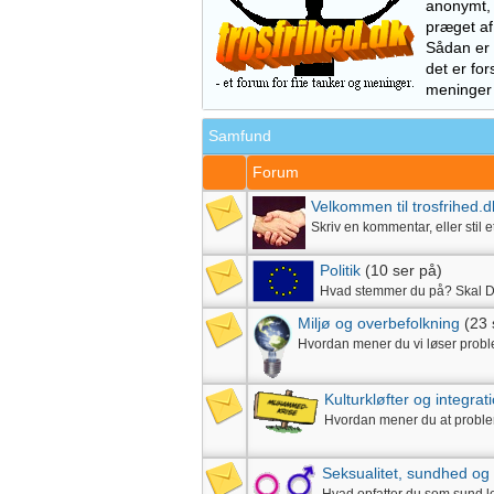
anonymt, 
præget af
Sådan er d
det er for
meninger 
Samfund
Forum
Velkommen til trosfrihed.d
Skriv en kommentar, eller stil 
Politik
(10 ser på)
Hvad stemmer du på? Skal D
Miljø og overbefolkning
(23 
Hvordan mener du vi løser probl
Kulturkløfter og integrat
Hvordan mener du at problem
Seksualitet, sundhed o