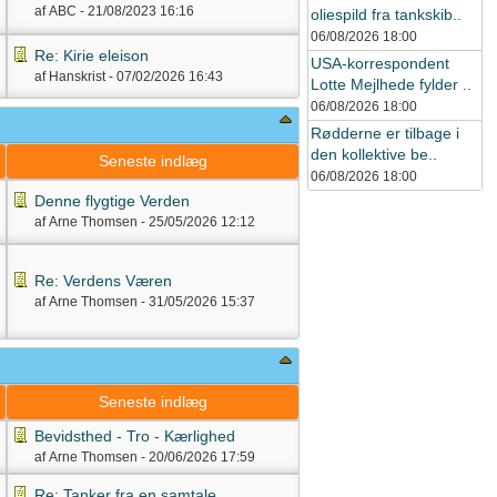
af ABC -
21/08/2023
16:16
oliespild fra tankskib..
06/08/2026
18:00
Re: Kirie eleison
USA-korrespondent
af Hanskrist -
07/02/2026
16:43
Lotte Mejlhede fylder ..
06/08/2026
18:00
Rødderne er tilbage i
den kollektive be..
g
Seneste indlæg
06/08/2026
18:00
Denne flygtige Verden
af Arne Thomsen -
25/05/2026
12:12
Re: Verdens Væren
af Arne Thomsen -
31/05/2026
15:37
g
Seneste indlæg
Bevidsthed - Tro - Kærlighed
af Arne Thomsen -
20/06/2026
17:59
Re: Tanker fra en samtale