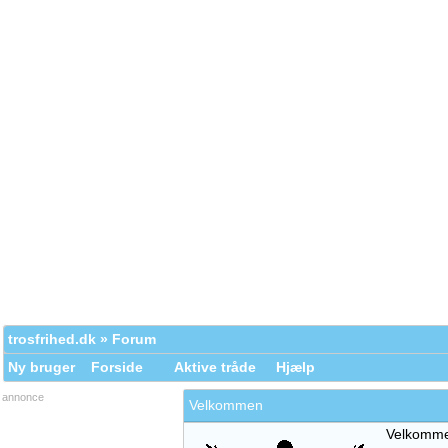
trosfrihed.dk
»
Forum
Ny bruger
Forside
Aktive tråde
Hjælp
annonce
Velkommen
Velkommen