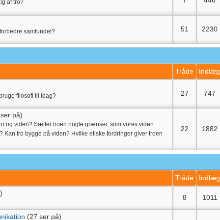
7
446
lg af tro?
51
2230
 forbedre samfundet?
Tråde
Indlæ
27
747
ruge filosofi til idag?
 ser på)
tro og viden? Sætter troen nogle grænser, som vores viden
22
1882
 Kan tro bygge på viden? Hvilke etiske fordringer giver troen
Tråde
Indlæ
)
8
1011
nikation
(27 ser på)