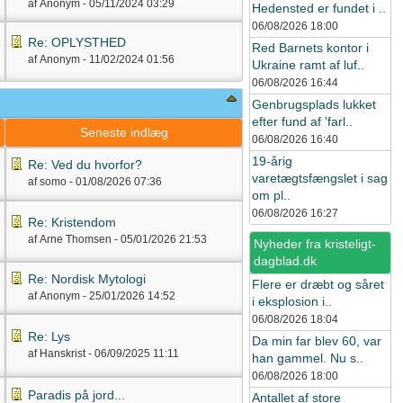
af Anonym -
05/11/2024
03:29
Hedensted er fundet i ..
06/08/2026
18:00
Re: OPLYSTHED
Red Barnets kontor i
af Anonym -
11/02/2024
01:56
Ukraine ramt af luf..
06/08/2026
16:44
Genbrugsplads lukket
efter fund af 'farl..
g
Seneste indlæg
06/08/2026
16:40
19-årig
Re: Ved du hvorfor?
varetægtsfængslet i sag
af somo -
01/08/2026
07:36
om pl..
06/08/2026
16:27
Re: Kristendom
af Arne Thomsen -
05/01/2026
21:53
Nyheder fra kristeligt-
dagblad.dk
Re: Nordisk Mytologi
Flere er dræbt og såret
af Anonym -
25/01/2026
14:52
i eksplosion i..
06/08/2026
18:04
Re: Lys
Da min far blev 60, var
af Hanskrist -
06/09/2025
11:11
han gammel. Nu s..
06/08/2026
18:00
Paradis på jord...
Antallet af store