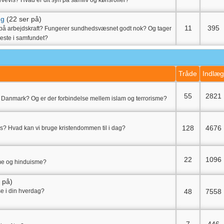
vevis? Hvad er dit syn på samliv og kønsroller?
ng
(22 ser på)
11
395
 på arbejdskraft? Fungerer sundhedsvæsnet godt nok? Og tager
geste i samfundet?
Tråde
Indlæ
55
2821
r i Danmark? Og er der forbindelse mellem islam og terrorisme?
128
4676
les? Hvad kan vi bruge kristendommen til i dag?
)
22
1096
me og hinduisme?
 på)
e i din hverdag?
48
7558