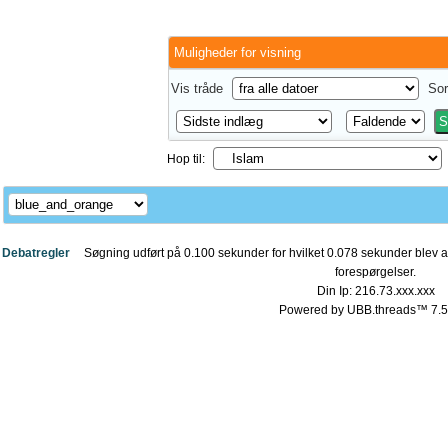
Muligheder for visning
Vis tråde
Sor
Hop til:
Debatregler
Søgning udført på 0.100 sekunder for hvilket 0.078 sekunder blev a
forespørgelser.
Din Ip: 216.73.xxx.xxx
Powered by UBB.threads™ 7.5