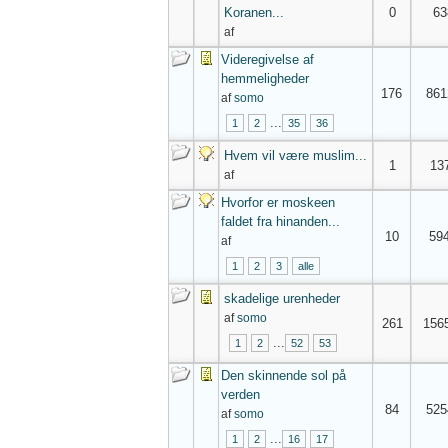
Koranen...
0
63
af
Videregivelse af
hemmeligheder
176
861
af
somo
...
1
2
35
36
Hvem vil være muslim...
1
13
af
Hvorfor er moskeen
faldet fra hinanden...
10
59
af
1
2
3
alle
skadelige urenheder
af
somo
261
156
...
1
2
52
53
Den skinnende sol på
verden
84
525
af
somo
...
1
2
16
17