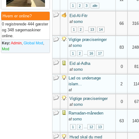
1
2
3
alle
Eid-Al-Fitr
Hvem er online?
af
somo
66
316
0 registrerede 444 gæster
...
og 348 søgemaskiner
1
2
13
14
online.
Vigtige præciseringer
Key:
Admin
,
Global Mod
,
af
somo
83
248
Mod
...
1
2
16
17
Eid al-Adha
0
81
af
somo
Lad os undersøge
islam...
2
11
af
Vigtige præciseringer
0
67
af
somo
Ramadan-måneden
af
somo
63
140
...
1
2
12
13
Hvad skal du med