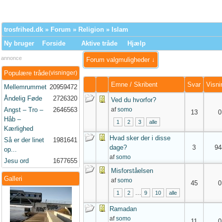
trosfrihed.dk
»
Forum
»
Religion
»
Islam
Ny bruger
Forside
Aktive tråde
Hjælp
annonce
Forum valgmuligheder ↓
Populære tråde
(visninger)
Emne
/
Skribent
Svar
Visni
Mellemrummet
20959472
Åndelig Føde
2726320
Ved du hvorfor?
Angst – Tro –
2646563
af
somo
13
0
Håb –
1
2
3
alle
Kærlighed
Hvad sker der i disse
Så er der linet
1981641
dage?
3
94
op...
af
somo
Jesu ord
1677655
Misforståelsen
Galleri
af
somo
45
0
...
1
2
9
10
alle
Ramadan
af
somo
11
0