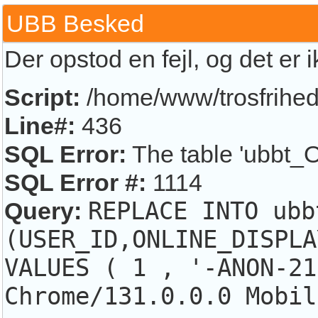
UBB Besked
Der opstod en fejl, og det er 
Script:
/home/www/trosfrihed.
Line#:
436
SQL Error:
The table 'ubbt_O
SQL Error #:
1114
Query:
REPLACE INTO ubb
(USER_ID,ONLINE_DISPLA
VALUES ( 1 , '-ANON-21
Chrome/131.0.0.0 Mobil