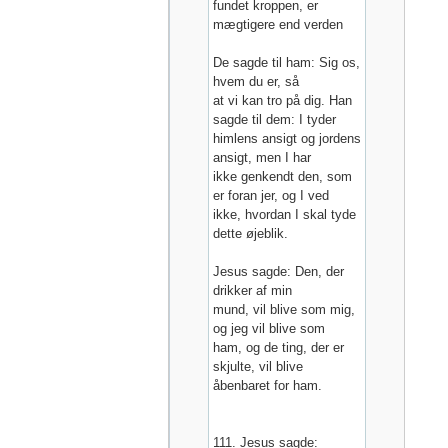
fundet kroppen, er
mægtigere end verden
De sagde til ham: Sig os,
hvem du er, så
at vi kan tro på dig. Han
sagde til dem: I tyder
himlens ansigt og jordens
ansigt, men I har
ikke genkendt den, som
er foran jer, og I ved
ikke, hvordan I skal tyde
dette øjeblik.
Jesus sagde: Den, der
drikker af min
mund, vil blive som mig,
og jeg vil blive som
ham, og de ting, der er
skjulte, vil blive
åbenbaret for ham.
111. Jesus sagde: