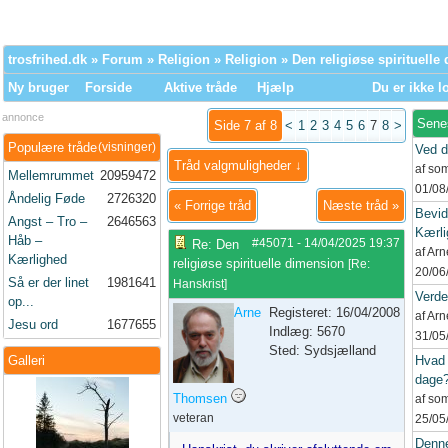
trosfrihed.dk
»
Forum
»
Religion
»
Religion
» Den religiøse spirituelle
Ny bruger
Forside
Aktive tråde
Hjælp
Du er ikke l
annonce
Sene
Side 7 af 8
<
1
2
3
4
5
6
7
8
>
Populære tråde
(visninger)
Ved d
Tråd valgmuligheder ↓
af so
Mellemrummet
20959472
01/08
Åndelig Føde
2726320
«
Forrige tråd
Næste tråd
»
Bevid
Angst – Tro –
2646563
Kærli
Håb –
#45071
-
14/04/2025
19:37
Re: Den
af Ar
Kærlighed
religiøse spirituelle dimension
[
Re:
20/06
Så er der linet
1981641
Hanskrist
]
Verd
op...
Arne
Registeret: 16/04/2008
af Ar
Jesu ord
1677655
Indlæg: 5670
31/05
Sted: Sydsjælland
Galleri
Hvad 
dage
Thomsen
af so
veteran
25/05
Denne