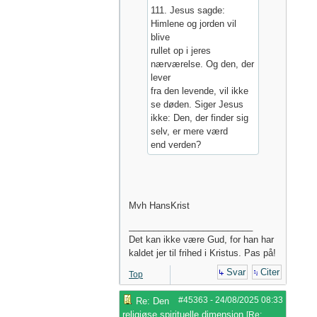
111. Jesus sagde:
Himlene og jorden vil
blive
rullet op i jeres
nærværelse. Og den, der
lever
fra den levende, vil ikke
se døden. Siger Jesus
ikke: Den, der finder sig
selv, er mere værd
end verden?
Mvh HansKrist
_________________________
Det kan ikke være Gud, for han har
kaldet jer til frihed i Kristus. Pas på!
Svar
Citer
Top
#45363
-
24/08/2025
08:33
Re: Den
religiøse spirituelle dimension
[
Re: