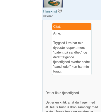
Hanskrist
veteran
Citat:
Arne:
Tryghed i tro har min
dybeste respekt mens
"patent på sandhed" og
deraf følgende
fjendtlighed overfor andre
"sandheder" kun har min
foragt.
Det er ikke fjendtlighed
Det er en kritik af at du flager med
et Jesus Kristus Ikon samtidigt med
at du i årevis har sagt og skrevet