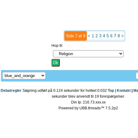
Side 7 af 8
<
1
2
3
4
5
6
7
8
>
Hop til:
Debatregler
Søgning udført på 0.124 sekunder for hvilket 0.032
Top |
Kontakt
|
Ma
sekunder blev anvendt til 19 forespørgelser.
Din Ip: 216.73.xxx.xx
Powered by UBB.threads™ 7.5.2p2