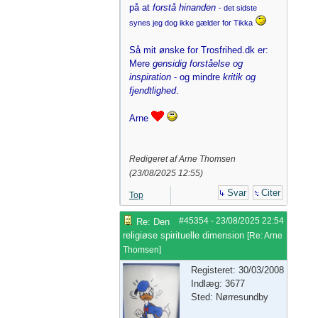
på at
forstå hinanden
- det sidste
synes jeg dog ikke gælder for Tikka
Så mit ønske for Trosfrihed.dk er:
Mere
gensidig forståelse og
inspiration
- og mindre
kritik og
fjendtlighed
.
Arne
Redigeret af Arne Thomsen
(
23/08/2025
12:55
)
Svar
Citer
Top
#45354
-
23/08/2025
22:54
Re: Den
religiøse spirituelle dimension
[
Re: Arne
Thomsen
]
Registeret: 30/03/2008
Indlæg: 3677
Sted: Nørresundby