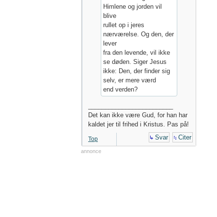
Himlene og jorden vil
blive
rullet op i jeres
nærværelse. Og den, der
lever
fra den levende, vil ikke
se døden. Siger Jesus
ikke: Den, der finder sig
selv, er mere værd
end verden?
_________________________
Det kan ikke være Gud, for han har
kaldet jer til frihed i Kristus. Pas på!
Svar
Citer
Top
annonce