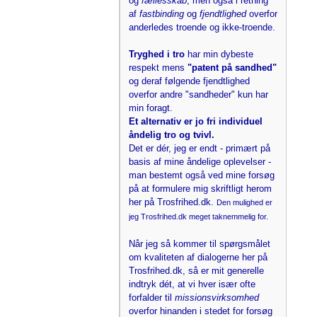
og
fællesskab
, men også i retning
af
fastbinding
og
fjendtlighed
overfor
anderledes troende og ikke-troende.
Tryghed i tro
har min dybeste
respekt mens
"patent på sandhed"
og deraf følgende fjendtlighed
overfor andre "sandheder" kun har
min foragt.
Et alternativ er jo fri individuel
åndelig tro og tvivl.
Det er dér, jeg er endt - primært på
basis af mine åndelige oplevelser -
man bestemt også ved mine forsøg
på at formulere mig skriftligt herom
her på Trosfrihed.dk.
Den mulighed er
jeg Trosfrihed.dk meget taknemmelig for.
Når jeg så kommer til spørgsmålet
om kvaliteten af dialogerne her på
Trosfrihed.dk, så er mit generelle
indtryk dét, at vi hver især ofte
forfalder til
missionsvirksomhed
overfor hinanden i stedet for forsøg