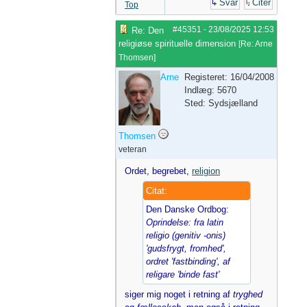
Svar
Citer
Top
#45351
-
23/08/2025
12:53
Re: Den
religiøse spirituelle dimension
[
Re: Arne
Thomsen
]
Arne
Registeret: 16/04/2008
Indlæg: 5670
Sted: Sydsjælland
Thomsen
veteran
Ordet, begrebet,
religion
Citat:
Den Danske Ordbog:
Oprindelse: fra latin
religio (genitiv -onis)
'gudsfrygt, fromhed',
ordret 'fastbinding', af
religare 'binde fast'
siger mig noget i retning af
tryghed