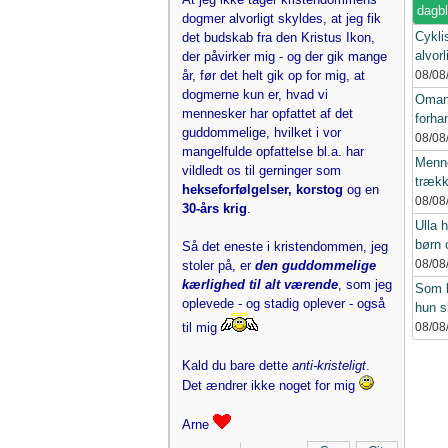
dagb
dogmer alvorligt skyldes, at jeg fik
Cykli
det budskab fra den Kristus Ikon,
alvorl
der påvirker mig - og der gik mange
år, før det helt gik op for mig, at
08/08
dogmerne kun er, hvad vi
Oman
mennesker har opfattet af det
forhan
guddommelige, hvilket i vor
08/08
mangelfulde opfattelse bl.a. har
Menne
vildledt os til gerninger som
trækk
hekseforfølgelser, korstog
og en
08/08
30-års krig
.
Ulla h
børn 
Så det eneste i kristendommen, jeg
08/08
stoler på, er
den guddommelige
kærlighed til alt værende
, som jeg
Som l
oplevede - og stadig oplever - også
hun s
til mig
08/08
Kald du bare dette
anti-kristeligt
.
Det ændrer ikke noget for mig
Arne