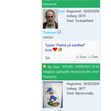
Hanskrist
]
Arne
Registeret: 16/04/2008
Indlæg: 5670
Sted: Sydsjælland
Thomsen
veteran
Typisk
"Patent på sandhed"
.
Arne
Svar
Citer
Top
#45365
-
24/08/2025
10:24
Re: Den
religiøse spirituelle dimension
[
Re: Arne
Thomsen
]
Registeret: 30/03/2008
Indlæg: 3677
Sted: Nørresundby