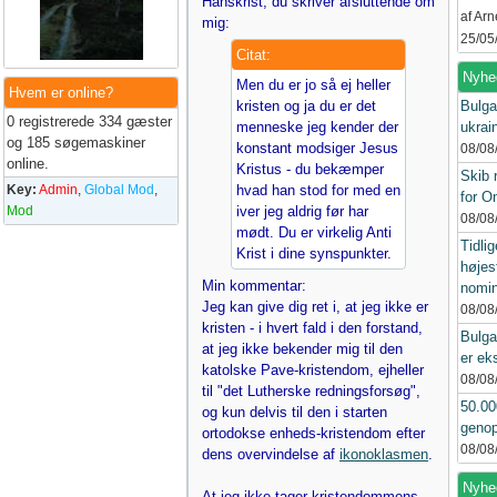
Hanskrist, du skriver afsluttende om
af Ar
mig:
25/05
Citat:
Nyhe
Men du er jo så ej heller
Hvem er online?
kristen og ja du er det
Bulga
0 registrerede 334 gæster
menneske jeg kender der
ukrai
og 185 søgemaskiner
konstant modsiger Jesus
08/08
online.
Kristus - du bekæmper
Skib 
Key:
Admin
,
Global Mod
,
hvad han stod for med en
for 
Mod
iver jeg aldrig før har
08/08
mødt. Du er virkelig Anti
Tidlig
Krist i dine synspunkter.
højes
Min kommentar:
nomin
Jeg kan give dig ret i, at jeg ikke er
08/08
kristen - i hvert fald i den forstand,
Bulga
at jeg ikke bekender mig til den
er ek
katolske Pave-kristendom, ejheller
08/08
til "det Lutherske redningsforsøg",
50.00
og kun delvis til den i starten
genop
ortodokse enheds-kristendom efter
08/08
dens overvindelse af
ikonoklasmen
.
Nyhed
At jeg ikke tager kristendommens