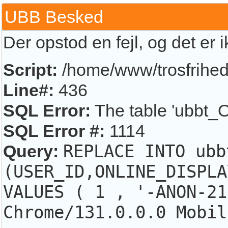
UBB Besked
Der opstod en fejl, og det er 
Script:
/home/www/trosfrihed.
Line#:
436
SQL Error:
The table 'ubbt_O
SQL Error #:
1114
Query:
REPLACE INTO ubb
(USER_ID,ONLINE_DISPLA
VALUES ( 1 , '-ANON-21
Chrome/131.0.0.0 Mobil