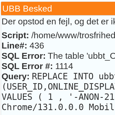
UBB Besked
Der opstod en fejl, og det er 
Script:
/home/www/trosfrihed.
Line#:
436
SQL Error:
The table 'ubbt_O
SQL Error #:
1114
Query:
REPLACE INTO ubb
(USER_ID,ONLINE_DISPLA
VALUES ( 1 , '-ANON-21
Chrome/131.0.0.0 Mobil