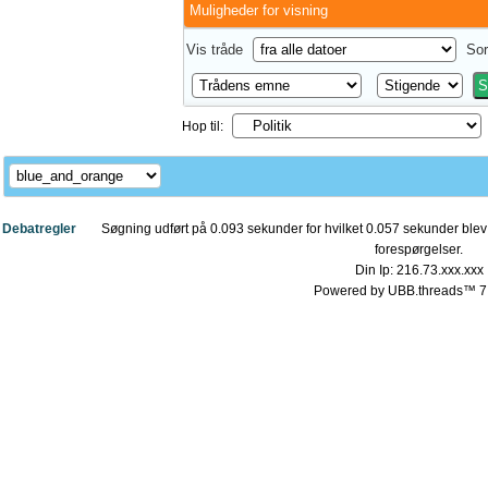
Muligheder for visning
Vis tråde
Sor
Hop til:
Debatregler
Søgning udført på 0.093 sekunder for hvilket 0.057 sekunder blev 
forespørgelser.
Din Ip: 216.73.xxx.xxx
Powered by UBB.threads™ 7