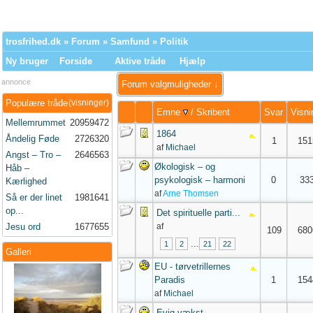
trosfrihed.dk
»
Forum
»
Samfund
»
Politik
Ny bruger
Forside
Aktive tråde
Hjælp
annonce
Forum valgmuligheder ↓
Populære tråde
(visninger)
Emne
/
Skribent
Svar
Visni
Mellemrummet
20959472
1864
Åndelig Føde
2726320
1
151
af
Michael
Angst – Tro –
2646563
Økologisk – og
Håb –
psykologisk – harmoni
0
33
Kærlighed
af
Arne Thomsen
Så er der linet
1981641
op...
Det spirituelle parti...
Jesu ord
1677655
af
109
680
...
1
2
21
22
Galleri
EU - tørvetrillernes
Paradis
1
154
af
Michael
Evig vækst