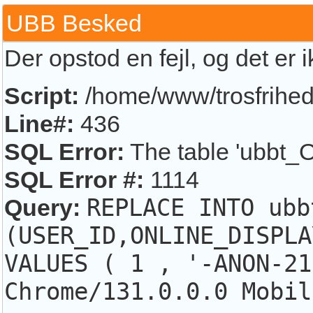
UBB Besked
Der opstod en fejl, og det er 
Script:
/home/www/trosfrihed.
Line#:
436
SQL Error:
The table 'ubbt_O
SQL Error #:
1114
Query:
REPLACE INTO ubb
(USER_ID,ONLINE_DISPLA
VALUES ( 1 , '-ANON-21
Chrome/131.0.0.0 Mobil