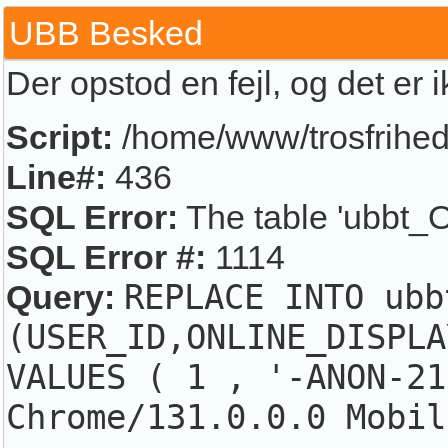
UBB Besked
Der opstod en fejl, og det er 
Script:
/home/www/trosfrihed.
Line#:
436
SQL Error:
The table 'ubbt_O
SQL Error #:
1114
Query:
REPLACE INTO ubb
(USER_ID,ONLINE_DISPLA
VALUES ( 1 , '-ANON-21
Chrome/131.0.0.0 Mobil