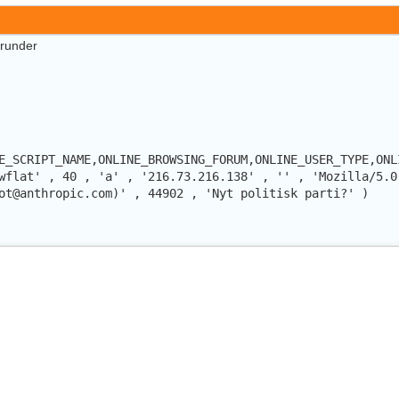
erunder
E_SCRIPT_NAME,ONLINE_BROWSING_FORUM,ONLINE_USER_TYPE,ONL
wflat' , 40 , 'a' , '216.73.216.138' , '' , 'Mozilla/5.0
ot@anthropic.com)' , 44902 , 'Nyt politisk parti?' )