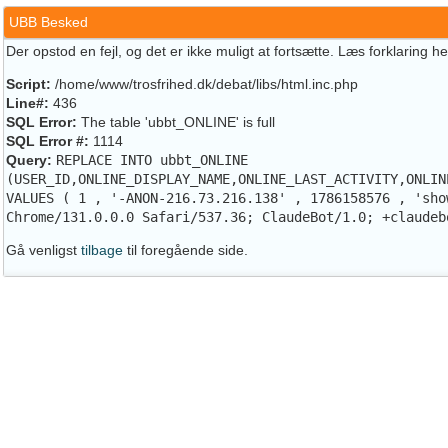
UBB Besked
Der opstod en fejl, og det er ikke muligt at fortsætte. Læs forklaring h
Script:
/home/www/trosfrihed.dk/debat/libs/html.inc.php
Line#:
436
SQL Error:
The table 'ubbt_ONLINE' is full
SQL Error #:
1114
Query:
REPLACE INTO ubbt_ONLINE
(USER_ID,ONLINE_DISPLAY_NAME,ONLINE_LAST_ACTIVITY,ONLIN
VALUES ( 1 , '-ANON-216.73.216.138' , 1786158576 , 'sho
Chrome/131.0.0.0 Safari/537.36; ClaudeBot/1.0; +claudeb
Gå venligst
tilbage
til foregående side.