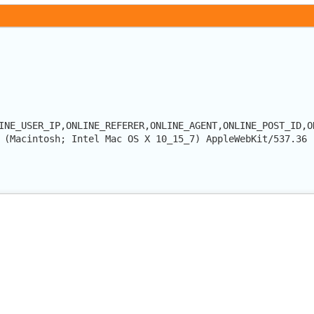
INE_USER_IP,ONLINE_REFERER,ONLINE_AGENT,ONLINE_POST_ID,O
 (Macintosh; Intel Mac OS X 10_15_7) AppleWebKit/537.36 