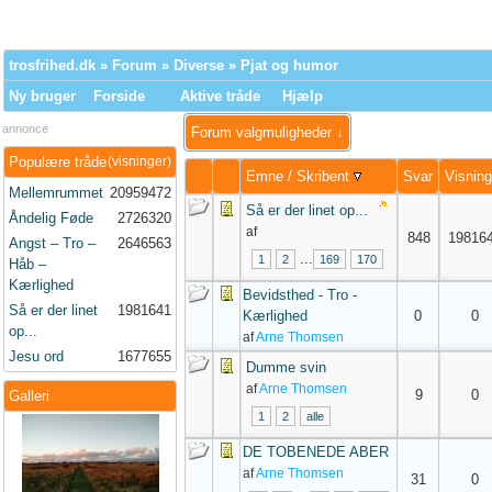
trosfrihed.dk
»
Forum
»
Diverse
»
Pjat og humor
Ny bruger
Forside
Aktive tråde
Hjælp
annonce
Forum valgmuligheder ↓
Populære tråde
(visninger)
Emne
/
Skribent
Svar
Visning
Mellemrummet
20959472
Så er der linet op...
Åndelig Føde
2726320
af
848
19816
Angst – Tro –
2646563
...
1
2
169
170
Håb –
Kærlighed
Bevidsthed - Tro -
Så er der linet
1981641
Kærlighed
0
0
op...
af
Arne Thomsen
Jesu ord
1677655
Dumme svin
af
Arne Thomsen
9
0
Galleri
1
2
alle
DE TOBENEDE ABER
af
Arne Thomsen
31
0