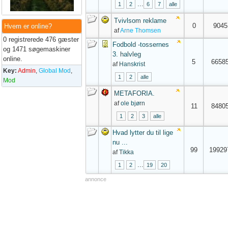
...
1
2
6
7
alle
Tvivlsom reklame
0
9045
Hvem er online?
af
Arne Thomsen
0 registrerede 476 gæster
Fodbold -tossernes
og 1471 søgemaskiner
3. halvleg
online.
5
6658
af
Hanskrist
Key:
Admin
,
Global Mod
,
1
2
alle
Mod
METAFORIA.
af
ole bjørn
11
8480
1
2
3
alle
Hvad lytter du til lige
nu ...
99
19929
af
Tikka
...
1
2
19
20
annonce