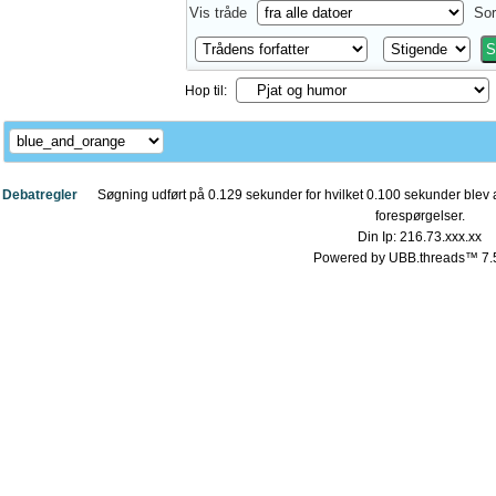
Vis tråde
Sor
Hop til:
Debatregler
Søgning udført på 0.129 sekunder for hvilket 0.100 sekunder blev a
forespørgelser.
Din Ip: 216.73.xxx.xx
Powered by UBB.threads™ 7.