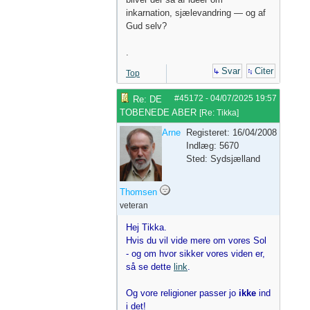
inkarnation, sjælevandring — og af
Gud selv?
.
Svar
Citer
Top
#45172
-
04/07/2025
19:57
Re: DE
TOBENEDE ABER
[
Re: Tikka
]
Arne
Registeret: 16/04/2008
Indlæg: 5670
Sted: Sydsjælland
Thomsen
veteran
Hej Tikka.
Hvis du vil vide mere om vores Sol
- og om hvor sikker vores viden er,
så se dette
link
.
Og vore religioner passer jo
ikke
ind
i det!