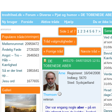
trosfrihed.dk
»
Forum
»
Diverse
»
Pjat og humor
» DE TOBENEDE AB
Ny bruger
Forside
Aktive tråde
Hjælp
Du er ikke l
annonce
Sene
Side 1 af 7
1
2
3
4
5
6
7
>
Populære tråde
(visninger)
Ved d
Tråd valgmuligheder ↓
af so
Mellemrummet
20959472
01/08
Åndelig Føde
2726320
«
Forrige tråd
Næste tråd
»
Bevid
Angst – Tro –
2646563
Kærli
Håb –
#45170
-
04/07/2025
12:51
DE
af Ar
Kærlighed
TOBENEDE ABER
20/06
Så er der linet
1981641
Arne
Registeret: 16/04/2008
Verd
op...
Indlæg: 5670
af Ar
Jesu ord
1677655
Sted: Sydsjælland
31/05
Galleri
Hvad 
Thomsen
dage
veteran
af so
25/05
Der var engang nogle
aber
– på en
Denne