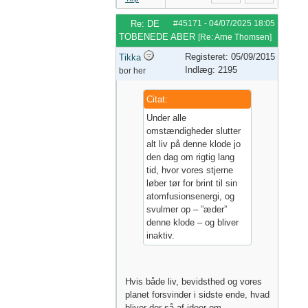
Re: DE
#45171
-
04/07/2025
18:05
TOBENEDE ABER
[
Re: Arne Thomsen
]
Registeret: 05/09/2015
Tikka
Indlæg: 2195
bor her
Citat:
Under alle
omstændigheder slutter
alt liv på denne klode jo
den dag om rigtig lang
tid, hvor vores stjerne
løber tør for brint til sin
atomfusionsenergi, og
svulmer op – ”æder”
denne klode – og bliver
inaktiv.
Hvis både liv, bevidsthed og vores
planet forsvinder i sidste ende, hvad
bliver der så af ideer om