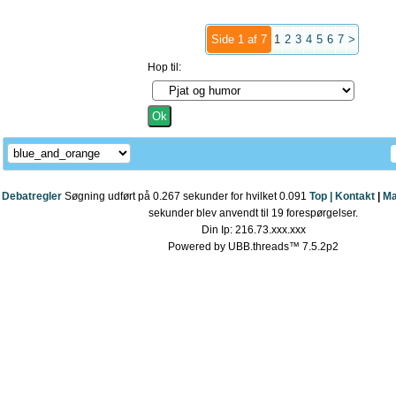
Side 1 af 7
1
2
3
4
5
6
7
>
Hop til:
Debatregler
Søgning udført på 0.267 sekunder for hvilket 0.091
Top |
Kontakt
|
Ma
sekunder blev anvendt til 19 forespørgelser.
Din Ip: 216.73.xxx.xxx
Powered by UBB.threads™ 7.5.2p2