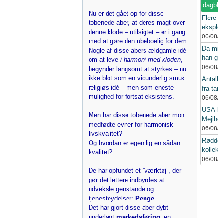
dagb
Nu er det gået op for disse
Flere
tobenede aber, at deres magt over
eksplo
denne klode – utilsigtet – er i gang
06/08
med at gøre den ubeboelig for dem.
Da mi
Nogle af disse abers ældgamle idé
han g
om at leve
i harmoni med kloden
,
06/08
begynder langsomt at styrkes – nu
ikke blot som en vidunderlig smuk
Antall
religiøs idé – men som eneste
fra ta
mulighed for fortsat eksistens.
06/08
USA-k
Men har disse tobenede aber mon
Mejlh
medfødte evner for harmonisk
06/08
livskvalitet?
Rødde
Og hvordan er egentlig en sådan
kollek
kvalitet?
06/08
De har opfundet et ”værktøj”, der
gør det lettere indbyrdes at
udveksle genstande og
tjenesteydelser:
Penge
.
Det har gjort disse aber dybt
underlagt
markedsføring
, en