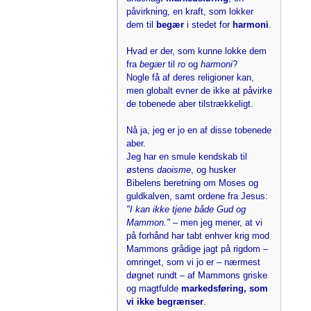
påvirkning, en kraft, som lokker
dem til
begær
i stedet for
harmoni
.
Hvad er der, som kunne lokke dem
fra
begær
til
ro
og
harmoni
?
Nogle få af deres religioner kan,
men globalt evner de ikke at påvirke
de tobenede aber tilstrækkeligt.
Nå ja, jeg er jo en af disse tobenede
aber.
Jeg har en smule kendskab til
østens
daoisme
, og husker
Bibelens beretning om Moses og
guldkalven, samt ordene fra Jesus:
"I kan ikke tjene både Gud og
Mammon."
– men jeg mener, at vi
på forhånd har tabt enhver krig mod
Mammons grådige jagt på rigdom –
omringet, som vi jo er – nærmest
døgnet rundt – af Mammons griske
og magtfulde
markedsføring, som
vi ikke begrænser
.