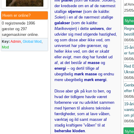
lille
planet
(som de kaldte:
Jorden
),
af Ar
der kredsede om en af de nærmest
25/05
utallige
stjerner
(som de kaldte:
Hvem er online?
Solen
) i en af de nærmest utallige
Nyhe
galakser
(som de kaldte:
0 registrerede 1996
Mælkevejen
) i dette
univers
, der
Regne
gæster og 297
udvider sig med stigende hastighed,
bestil
søgemaskiner online.
og som disse aber ikke ved, om
06/08
Key:
Admin
,
Global Mod
,
universet har ydre grænser, og
Mod
15-år
heller ikke ved, om det er
skabt
er fun
eller
evigt
, men dog har fundet ud
06/08
af, at det består af
masse
og
Red B
energi
– og dertil tillige af
Ukrain
ubegribelig
mørk masse
og endnu
06/08
mere ubegribelig
mørk energi
.
Genbr
efter 
Disse aber gik på kun to ben, og
hvad der tidligere havde været
06/08
forbenene var nu udviklet sammen
19-år
med hjernen til alskens tekniske
varet
færdigheder, som at lave våben,
om pl
værktøj og ild samt masser af
06/08
stadig kraftigere ”våben” til at
beherske kloden
.
Nyhed