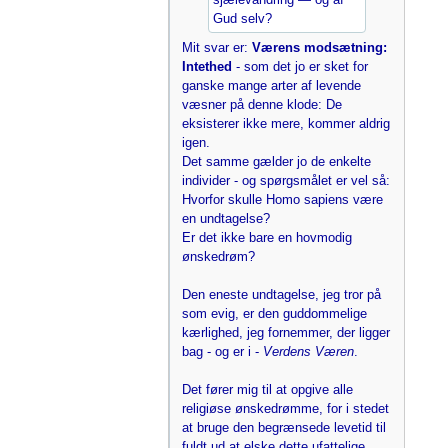
Gud selv?
Mit svar er:
Værens modsætning:
Intethed
- som det jo er sket for
ganske mange arter af levende
væsner på denne klode: De
eksisterer ikke mere, kommer aldrig
igen.
Det samme gælder jo de enkelte
individer - og spørgsmålet er vel så:
Hvorfor skulle Homo sapiens være
en undtagelse?
Er det ikke bare en hovmodig
ønskedrøm?
Den eneste undtagelse, jeg tror på
som evig, er den guddommelige
kærlighed, jeg fornemmer, der ligger
bag - og er i -
Verdens Væren
.
Det fører mig til at opgive alle
religiøse ønskedrømme, for i stedet
at bruge den begrænsede levetid til
fuldt ud at elske dette ufattelige,