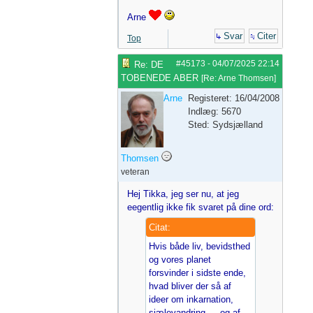
Arne
Svar
Citer
Top
#45173
-
04/07/2025
22:14
Re: DE
TOBENEDE ABER
[
Re: Arne Thomsen
]
Arne
Registeret: 16/04/2008
Indlæg: 5670
Sted: Sydsjælland
Thomsen
veteran
Hej Tikka, jeg ser nu, at jeg
eegentlig ikke fik svaret på dine ord:
Citat:
Hvis både liv, bevidsthed
og vores planet
forsvinder i sidste ende,
hvad bliver der så af
ideer om inkarnation,
sjælevandring — og af