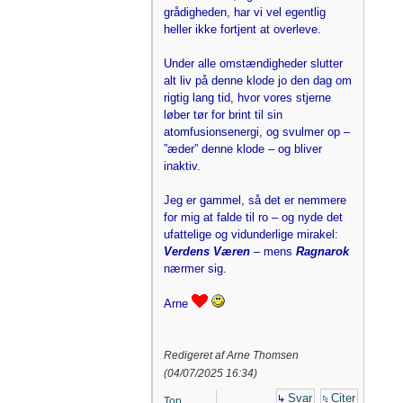
grådigheden, har vi vel egentlig
heller ikke fortjent at overleve.
Under alle omstændigheder slutter
alt liv på denne klode jo den dag om
rigtig lang tid, hvor vores stjerne
løber tør for brint til sin
atomfusionsenergi, og svulmer op –
”æder” denne klode – og bliver
inaktiv.
Jeg er gammel, så det er nemmere
for mig at falde til ro – og nyde det
ufattelige og vidunderlige mirakel:
Verdens Væren
– mens
Ragnarok
nærmer sig.
Arne
Redigeret af Arne Thomsen
(
04/07/2025
16:34
)
Svar
Citer
Top