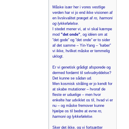
Måske især her i vores vestlige
verden har vi jo end ikke visionen af
en livskvalitet præget af
ro, harmoni
og lykkefølelse
.
I stedet mener vi, at vi skal kæmpe
mod
”det onde”
, og idéen om at
”det gode” og ”det onde” er to sider
af det samme – Yin-Yang – ”køber”
vi ikke, hvilket måske er temmelig
uklogt.
Er vi genetisk grådigt afsporede og
dermed fordømt til selvudryddelse?
Det kunne se sådan ud.
Men kosmisk stråling er jo kendt for
at skabe mutationer – hvoraf de
fleste er uduelige – men hvor
enkelte har udviklet os til, hvad vi er
nu – og måske fremover kunne
hjælpe os til bedre at evne
ro,
harmoni og lykkefølelse
.
Sker det ikke, og vi fortsætter