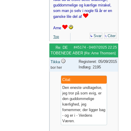
guddommelige og kærlige mirakel,
som man jo selv i nogle få år er en
ganske lile del af
Arne
Svar
Citer
Top
Re: DE
#45174
-
04/07/2025
22:25
TOBENEDE ABER
[
Re: Arne Thomsen
]
Registeret: 05/09/2015
Tikka
Indlæg: 2195
bor her
Citat:
Den eneste undtagelse,
jeg tror på som evig, er
den guddommelige
kærlighed, jeg
fornemmer, der ligger bag
- og er i - Verdens
Væren.