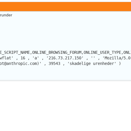
erunder
E_SCRIPT_NAME,ONLINE_BROWSING_FORUM,ONLINE_USER_TYPE,ONL
wflat' , 16 , 'a' , '216.73.217.150' , '' , 'Mozilla/5.0
ot@anthropic.com)' , 39543 , 'skadelige urenheder' )