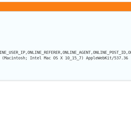
INE_USER_IP,ONLINE_REFERER,ONLINE_AGENT,ONLINE_POST_ID,O
 (Macintosh; Intel Mac OS X 10_15_7) AppleWebKit/537.36 