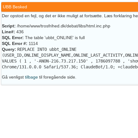
UBB Besked
Der opstod en fejl, og det er ikke muligt at fortsætte. Læs forklaring h
Script:
/home/www/trosfrihed.dk/debat/libs/html.inc.php
Line#:
436
SQL Error:
The table 'ubbt_ONLINE' is full
SQL Error #:
1114
Query:
REPLACE INTO ubbt_ONLINE
(USER_ID,ONLINE_DISPLAY_NAME,ONLINE_LAST_ACTIVITY,ONLIN
VALUES ( 1 , '-ANON-216.73.217.150' , 1786097788 , 'sho
Chrome/131.0.0.0 Safari/537.36; ClaudeBot/1.0; +claudeb
Gå venligst
tilbage
til foregående side.