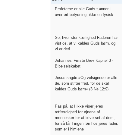
Profeterne er alle Guds sønner i
overført betydning, ikke en fysisk
Se, hvor stor kærlighed Faderen har
vist os, at vi kaldes Guds børn, og
vi er det!
Johannes' Første Brev Kapitel 3 -
Bibelselskabet
Jesus sagde:»Og velsignede er alle
de, som stifter fred, for de skal
kaldes Guds børn« (3 Ne 12:9).
Pas på, at I ikke viser jeres
retfærdighed for øjnene af
mennesker for at blive set af dem,
for så får I ingen løn hos jeres fader,
som er i himlene