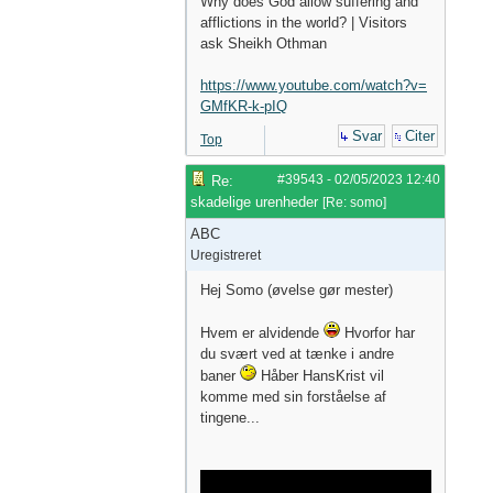
Why does God allow suffering and
afflictions in the world? | Visitors
ask Sheikh Othman
https://www.youtube.com/watch?v=
GMfKR-k-pIQ
Svar
Citer
Top
#39543
-
02/05/2023
12:40
Re:
skadelige urenheder
[
Re: somo
]
ABC
Uregistreret
Hej Somo (øvelse gør mester)
Hvem er alvidende
Hvorfor har
du svært ved at tænke i andre
baner
Håber HansKrist vil
komme med sin forståelse af
tingene...