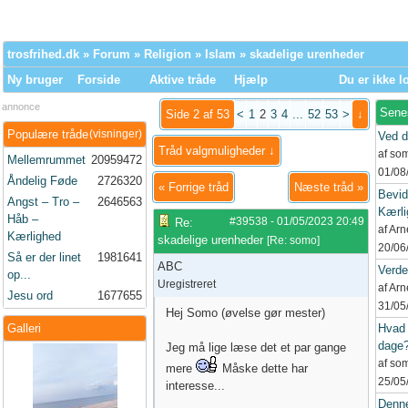
trosfrihed.dk
»
Forum
»
Religion
»
Islam
» skadelige urenheder
Ny bruger
Forside
Aktive tråde
Hjælp
Du er ikke l
annonce
Sene
Side 2 af 53
<
1
2
3
4
...
52
53
>
↓
Populære tråde
(visninger)
Ved d
Tråd valgmuligheder ↓
af so
Mellemrummet
20959472
01/08
Åndelig Føde
2726320
«
Forrige tråd
Næste tråd
»
Bevid
Angst – Tro –
2646563
Kærli
Håb –
#39538
-
01/05/2023
20:49
Re:
af Ar
Kærlighed
skadelige urenheder
[
Re: somo
]
20/06
Så er der linet
1981641
ABC
Verd
op...
Uregistreret
af Ar
Jesu ord
1677655
31/05
Hej Somo (øvelse gør mester)
Galleri
Hvad 
dage
Jeg må lige læse det et par gange
af so
mere
Måske dette har
25/05
interesse...
Denne