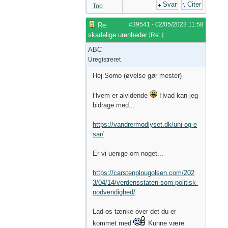
Svar
Citer
Top
#39541
-
02/05/2023
11:58
Re:
skadelige urenheder
[
Re:
]
ABC
Uregistreret
Hej Somo (øvelse gør mester)
Hvem er alvidende
Hvad kan jeg
bidrage med...
https://vandrermodlyset.dk/uni-og-e
sar/
Er vi uenige om noget...
https://carstenplougolsen.com/202
3/04/14/verdensstaten-som-politisk-
nodvendighed/
Lad os tænke over det du er
kommet med
Kunne være