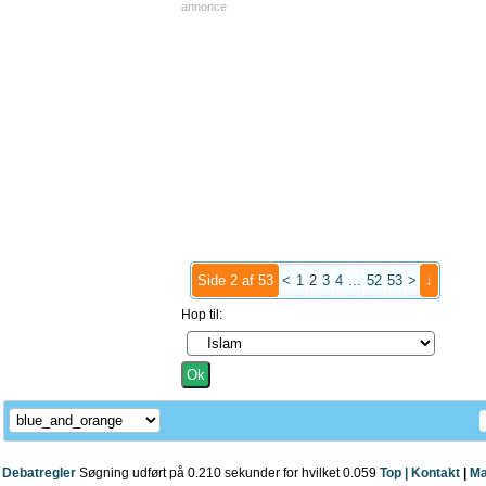
annonce
Side 2 af 53
<
1
2
3
4
...
52
53
>
↓
Hop til:
Debatregler
Søgning udført på 0.210 sekunder for hvilket 0.059
Top |
Kontakt
|
Ma