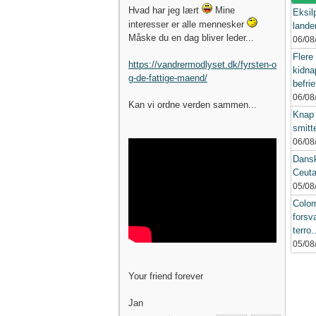
Hvad har jeg lært
Mine
Eksil
interesser er alle mennesker
lande
Måske du en dag bliver leder...
06/08
Flere
https://vandrermodlyset.dk/fyrsten-o
kidna
g-de-fattige-maend/
befrie
06/08
Kan vi ordne verden sammen...
Knap 
smitt
06/08
Danske
Ceuta
05/08
Colo
forsv
terro.
05/08
Your friend forever
Jan