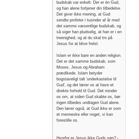
budskab var enkelt: Der er én Gud,
og han alene fortjener din tilbedelse.
Det giver ikke mening, at Gud
sendte profeter i tusinder af år med
det samme væsentlige budskab, og
så siger han pludselig, at han er i en
treenighed, og at du skal tro på
Jesus for at blive frelst.
Islam er ikke bare en anden religion.
Det er det samme budskab, som
Moses, Jesus og Abraham
prædikede. Islam betyder
bogstaveligt talt 'underkastelse til
Gud', og det lærer os at have et
direkte forhold til Gud. Det minder
os om, at siden Gud skabte os, bør
ingen tilbedes undtagen Gud alene.
Den lærer også, at Gud ikke er som
et menneske eller noget, vi kan
forestille os.
Hvorfor er Jesus ikke Guds søn? -