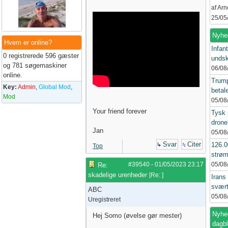
af Ar
25/05
Nyhe
Hvem er online?
Infant
0 registrerede 596 gæster
undsk
og 781 søgemaskiner
06/08
online.
Trump
Key:
Admin
,
Global Mod
,
betal
Mod
05/08
Your friend forever
Tysk 
drone
Jan
05/08
Svar
Citer
126.
Top
strøm
#39540
-
01/05/2023
23:17
05/08
Re:
skadelige urenheder
[
Re:
]
Irans
svært
ABC
05/08
Uregistreret
Nyhed
Hej Somo (øvelse gør mester)
dagb