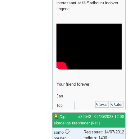
interessant at få Sadhguru indover
tingene...
Your friend forever
Jan
Svar
Citer
Top
#39542
-
02/05/2023
12:00
Re:
skadelige urenheder
[
Re:
]
Registeret: 14/07/2012
somo
Indlæg: 1490
bor her