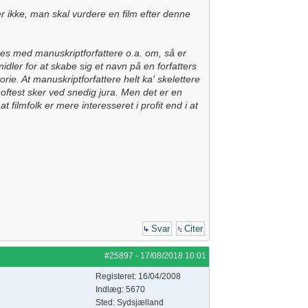
ner ikke, man skal vurdere en film efter denne
riges med manuskriptforfattere o.a. om, så er
midler for at skabe sig et navn på en forfatters
rie. At manuskriptforfattere helt ka' skelettere
id oftest sker ved snedig jura. Men det er en
filmfolk er mere interesseret i profit end i at
Svar
Citer
#25897
-
17/08/2018
10:01
Registeret: 16/04/2008
Indlæg: 5670
Sted: Sydsjælland