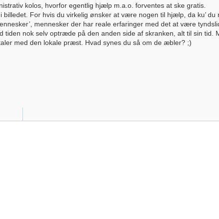
trativ kolos, hvorfor egentlig hjælp m.a.o. forventes at ske gratis.
billedet. For hvis du virkelig ønsker at være nogen til hjælp, da ku’ du r
ennesker’, mennesker der har reale erfaringer med det at være tyndsli
ed tiden nok selv optræde på den anden side af skranken, alt til sin tid
mtaler med den lokale præst. Hvad synes du så om de æbler? ;)