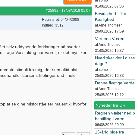
af somo
01/08/2026
07:36
#25892
-
17/08/2018
01:07
Bevidsthed - Tro -
Kærlighed
Registeret: 04/04/2008
Indlæg: 3512
af Arne Thomsen
20/06/2026
17:59
Verdens Væren
af Arne Thomsen
tået selv uddybende forklaringer på hvorfor
31/05/2026
15:37
et Tage Voss aldrig har været, er det mystiker.
Hvad sker der i disse
dage?
orvente stimuli fra mig, der som altid blot
af somo
grisehandler Larsens lillefinger end i hele
25/05/2026
16:33
Denne flygtige Verd
af Arne Thomsen
25/05/2026
12:12
top at se dine misforståelser maieutik; hvorfor
Nyheder fra DR
Regnen vælter ned 
bestilling i varm..
06/08/2026
20:09
15-årig pige fra