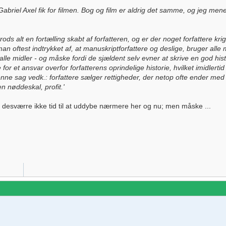
ik Gabriel Axel fik for filmen. Bog og film er aldrig det samme, og jeg me
 trods alt en fortælling skabt af forfatteren, og er der noget forfattere k
an oftest indtrykket af, at manuskriptforfattere og deslige, bruger alle 
le midler - og måske fordi de sjældent selv evner at skrive en god histo
e for et ansvar overfor forfatterens oprindelige historie, hvilket imidlert
 sag vedk.: forfattere sælger rettigheder, der netop ofte ender med at 
en nøddeskal, profit.'
 desværre ikke tid til at uddybe nærmere her og nu; men måske ...