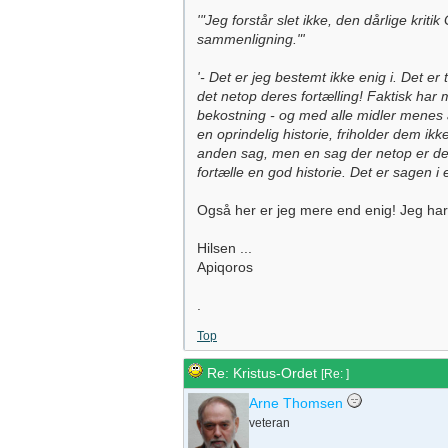
'"Jeg forstår slet ikke, den dårlige krit
sammenligning."'
'- Det er jeg bestemt ikke enig i. Det er
det netop deres fortælling! Faktisk har m
bekostning - og med alle midler menes al
en oprindelig historie, friholder dem ikk
anden sag, men en sag der netop er denne
fortælle en god historie. Det er sagen i 
Også her er jeg mere end enig! Jeg har
Hilsen ...
Apiqoros
.
Top
Re: Kristus-Ordet
[
Re:
]
Arne Thomsen
veteran