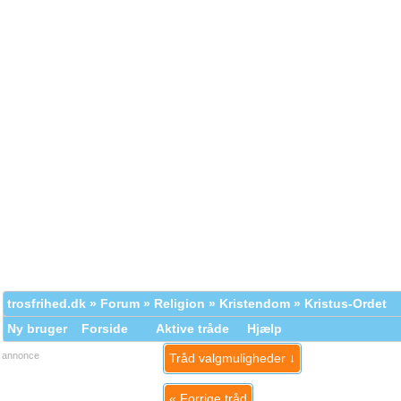
trosfrihed.dk
»
Forum
»
Religion
»
Kristendom
» Kristus-Ordet
Ny bruger
Forside
Aktive tråde
Hjælp
annonce
Tråd valgmuligheder ↓
«
Forrige tråd