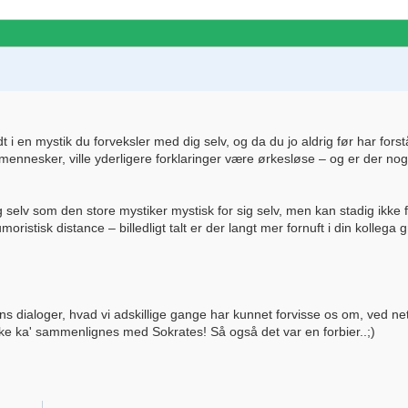
 i en mystik du forveksler med dig selv, og da du jo aldrig før har fors
 mennesker, ville yderligere forklaringer være ørkesløse – og er der nog
ig selv som den store mystiker mystisk for sig selv, men kan stadig ikke f
ristisk distance – billedligt talt er der langt mer fornuft i din kollega 
tons dialoger, hvad vi adskillige gange har kunnet forvisse os om, ved ne
ikke ka' sammenlignes med Sokrates! Så også det var en forbier..;)