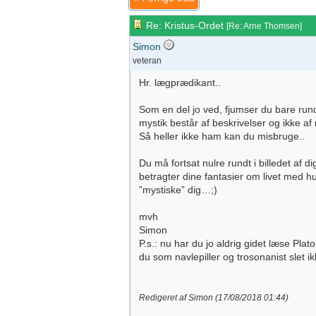
Re: Kristus-Ordet
[
Re: Arne Thomsen
]
Simon
veteran
Hr. lægprædikant..
Som en del jo ved, fjumser du bare rundt
mystik består af beskrivelser og ikke af
Så heller ikke ham kan du misbruge..
Du må fortsat nulre rundt i billedet af d
betragter dine fantasier om livet med humo
”mystiske” dig…;)
mvh
Simon
P.s.: nu har du jo aldrig gidet læse Pla
du som navlepiller og trosonanist slet 
Redigeret af Simon (
17/08/2018
01:44
)