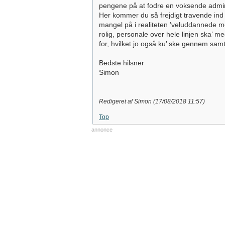
pengene på at fodre en voksende adminis
Her kommer du så frejdigt travende ind i 
mangel på i realiteten ’veluddannede m
rolig, personale over hele linjen ska’ m
for, hvilket jo også ku’ ske gennem sa
Bedste hilsner
Simon
Redigeret af Simon (
17/08/2018
11:57
)
Top
annonce