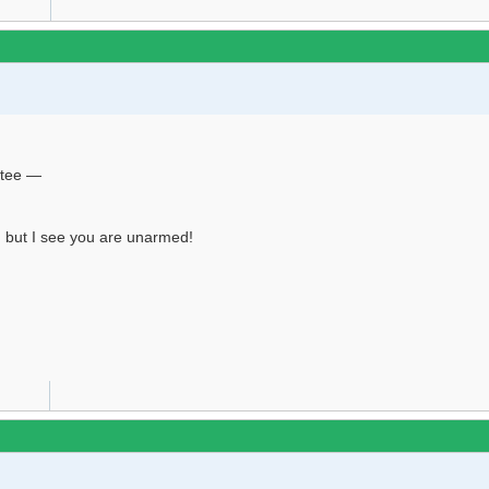
rtee ―
s, but I see you are unarmed!