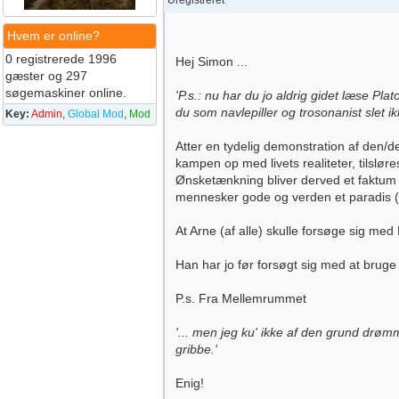
Uregistreret
Hvem er online?
0 registrerede 1996
Hej Simon ...
gæster og 297
søgemaskiner online.
'P.s.: nu har du jo aldrig gidet læse Pl
du som navlepiller og trosonanist slet 
Key:
Admin
,
Global Mod
,
Mod
Atter en tydelig demonstration af den/de
kampen op med livets realiteter, tilslø
Ønsketænkning bliver derved et faktum og
mennesker gode og verden et paradis (g
At Arne (af alle) skulle forsøge sig med Pl
Han har jo før forsøgt sig med at bruge -
P.s. Fra Mellemrummet
'... men jeg ku' ikke af den grund drøm
gribbe.'
Enig!