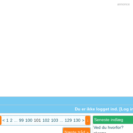
annonce
Du er ikke logget ind. [
Log i
Seneste indlæg
<
1
2
...
99
100
101
102
103
...
129
130
>
↓
Ved du hvorfor?
Næste tråd
»