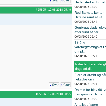
Svar
Citer
Hedensted er fundet i
06/08/2026
18:00
#25895
-
17/08/2018
05:49
Red Barnets kontor i
Ukraine ramt af luf..
06/08/2026
16:44
Genbrugsplads lukke
efter fund af 'farl..
06/08/2026
16:40
19-årig
varetægtsfængslet i 
om pl..
06/08/2026
16:27
Nyheder fra kristeligt
dagblad.dk
Flere er dræbt og så
i eksplosion i..
06/08/2026
18:04
Svar
Citer
Da min far blev 60, v
han gammel. Nu s..
#25896
-
17/08/2018
08:25
06/08/2026
18:00
Antallet af store