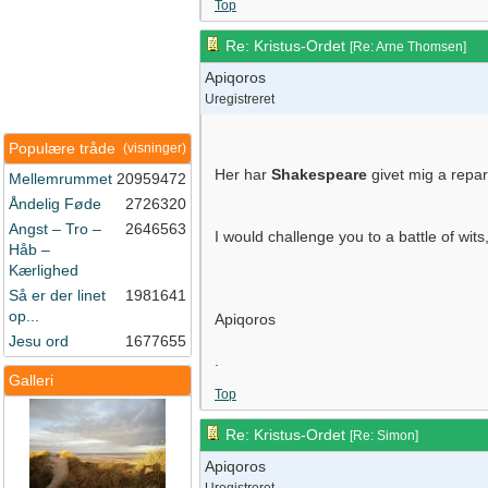
Top
Re: Kristus-Ordet
[
Re: Arne Thomsen
]
Apiqoros
Uregistreret
Populære tråde
(visninger)
Her har
Shakespeare
givet mig a repa
Mellemrummet
20959472
Åndelig Føde
2726320
Angst – Tro –
2646563
I would challenge you to a battle of wit
Håb –
Kærlighed
Så er der linet
1981641
op...
Apiqoros
Jesu ord
1677655
.
Galleri
Top
Re: Kristus-Ordet
[
Re: Simon
]
Apiqoros