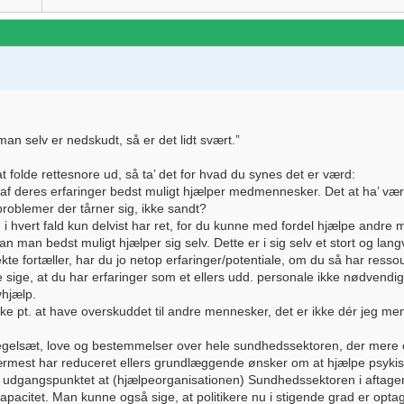
an selv er nedskudt, så er det lidt svært.”
t folde rettesnore ud, så ta’ det for hvad du synes det er værd:
t af deres erfaringer bedst muligt hjælper medmennesker. Det at ha’ været
problemer der tårner sig, ikke sandt?
 i hvert fald kun delvist har ret, for du kunne med fordel hjælpe andre
n man bedst muligt hjælper sig selv. Dette er i sig selv et stort og lang
rekte fortæller, har du jo netop erfaringer/potentiale, om du så har re
sige, at du har erfaringer som et ellers udd. personale ikke nødvendigv
vhjælp.
ke pt. at have overskuddet til andre mennesker, det er ikke dér jeg men
f regelsæt, love og bestemmelser over hele sundhedssektoren, der mere
rmest har reduceret ellers grundlæggende ønsker om at hjælpe psykisk
i udgangspunktet at (hjælpeorganisationen) Sundhedssektoren i aftag
kapacitet. Man kunne også sige, at politikere nu i stigende grad er opta