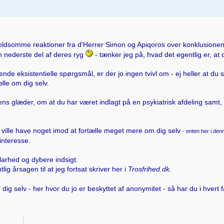
voldsomme reaktioner fra d'Herrer Simon og Apiqoros over konklusione
 nederste del af deres ryg
- tænker jeg på, hvad det egentlig er, at
de eksistentielle spørgsmål, er der jo ingen tvivl om - ej heller at du s
ælle om dig selv.
ens glæder, om at du har været indlagt på en psykiatrisk afdeling samt, a
 ville have noget imod at fortælle meget mere om dig selv
- enten her i denn
 interesse.
larhed og dybere indsigt.
lig årsagen til at jeg fortsat skriver her i
Trosfrihed.dk.
 om dig selv - her hvor du jo er beskyttet af anonymitet - så har du i hver