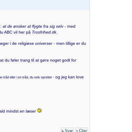
n:
at de ønsker at flygte fra sig selv
- med
 du ABC vil her på
Trosfrihed.dk.
øger i de religiøse universer - men tillige er du
t du føler trang til at gøre noget godt for
og jeg kan love
e tråd eller i en tråd, du selv opretter -
t fald mindst en læser
Svar
Citer