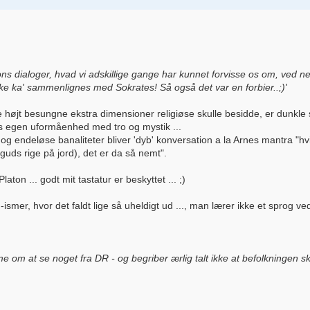
atons dialoger, hvad vi adskillige gange har kunnet forvisse os om, ved n
ikke ka' sammenlignes med Sokrates! Så også det var en forbier..;)'
 højt besungne ekstra dimensioner religiøse skulle besidde, er dunkle s
res egen uformåenhed med tro og mystik ...
 endeløse banaliteter bliver 'dyb' konversation a la Arnes mantra "hvis
uds rige på jord), det er da så nemt".
aton ... godt mit tastatur er beskyttet ... ;)
ismer, hvor det faldt lige så uheldigt ud ..., man lærer ikke et sprog ved
me om at se noget fra DR - og begriber ærlig talt ikke at befolkningen s