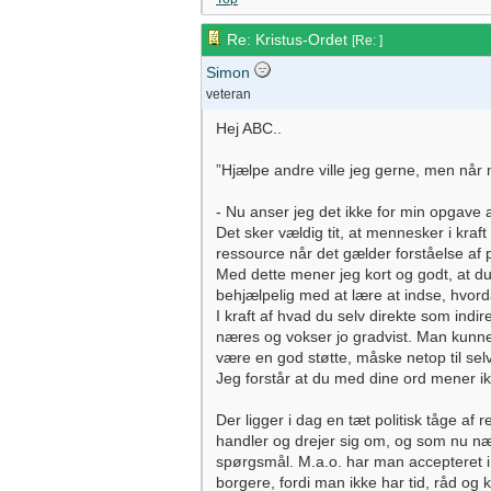
Re: Kristus-Ordet
[
Re:
]
Simon
veteran
Hej ABC..
”Hjælpe andre ville jeg gerne, men når m
- Nu anser jeg det ikke for min opgave a
Det sker vældig tit, at mennesker i kraf
ressource når det gælder forståelse af 
Med dette mener jeg kort og godt, at du
behjælpelig med at lære at indse, hvorda
I kraft af hvad du selv direkte som indi
næres og vokser jo gradvist. Man kunne 
være en god støtte, måske netop til sel
Jeg forstår at du med dine ord mener ik
Der ligger i dag en tæt politisk tåge a
handler og drejer sig om, og som nu næ
spørgsmål. M.a.o. har man accepteret 
borgere, fordi man ikke har tid, råd og 