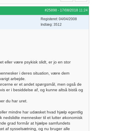
#25898
-
17/08/2018
11:24
Registeret: 04/04/2008
Indlæg: 3512
 eller være psykisk slidt, er jo en stor
 mennesker i deres situation, være dem
varigt arbejde.
ssourcerne er et andet spørgsmål, men også de
is er i besiddelse af, og kunne altså bistå og
er du har uret.
 eller mindre har udæsket hvad hjælp egentlig
 nedslidte mennesker til et lutter økonomisk
ende grad formår at hjælpe samfundets
get af sysselsætning, og nu bruger alle