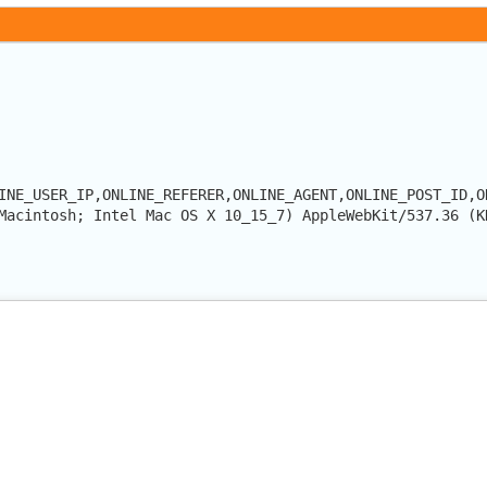
INE_USER_IP,ONLINE_REFERER,ONLINE_AGENT,ONLINE_POST_ID,O
Macintosh; Intel Mac OS X 10_15_7) AppleWebKit/537.36 (K