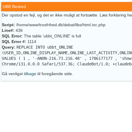
UBB Besked
Der opstod en fejl, og det er ikke muligt at fortsætte. Læs forklaring h
Script:
/home/www/trosfrihed.dk/debat/libs/html.inc.php
Line#:
436
SQL Error:
The table 'ubbt_ONLINE' is full
SQL Error #:
1114
Query:
REPLACE INTO ubbt_ONLINE
(USER_ID,ONLINE_DISPLAY_NAME,ONLINE_LAST_ACTIVITY,ONLIN
VALUES ( 1 , '-ANON-216.73.216.48' , 1786177177 , 'show
Chrome/131.0.0.0 Safari/537.36; ClaudeBot/1.0; +claudeb
Gå venligst
tilbage
til foregående side.