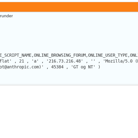
erunder
E_SCRIPT_NAME,ONLINE_BROWSING_FORUM,ONLINE_USER_TYPE,ONL
flat' , 21 , 'a' , '216.73.216.48' , '' , 'Mozilla/5.0 (
ot@anthropic.com)' , 45384 , 'GT og NT' )