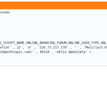
erunder
E_SCRIPT_NAME,ONLINE_BROWSING_FORUM,ONLINE_USER_TYPE,ONL
wflat' , 22 , 'a' , '216.73.217.178' , '' , 'Mozilla/5.0
ot@anthropic.com)' , 40318 , 'Aktiv dødshjælp' )