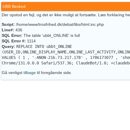
UBB Besked
Der opstod en fejl, og det er ikke muligt at fortsætte. Læs forklaring h
Script:
/home/www/trosfrihed.dk/debat/libs/html.inc.php
Line#:
436
SQL Error:
The table 'ubbt_ONLINE' is full
SQL Error #:
1114
Query:
REPLACE INTO ubbt_ONLINE
(USER_ID,ONLINE_DISPLAY_NAME,ONLINE_LAST_ACTIVITY,ONLIN
VALUES ( 1 , '-ANON-216.73.217.178' , 1786173077 , 'sho
Chrome/131.0.0.0 Safari/537.36; ClaudeBot/1.0; +claudeb
Gå venligst
tilbage
til foregående side.