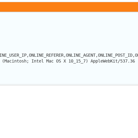
INE_USER_IP,ONLINE_REFERER,ONLINE_AGENT,ONLINE_POST_ID,O
 (Macintosh; Intel Mac OS X 10_15_7) AppleWebKit/537.36 