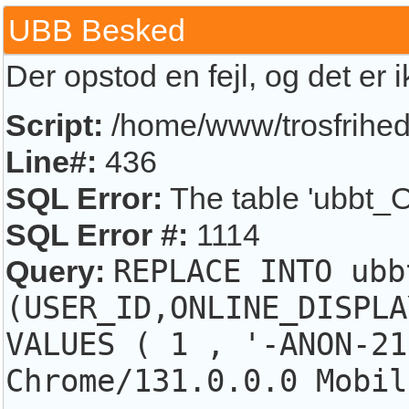
UBB Besked
Der opstod en fejl, og det er 
Script:
/home/www/trosfrihed.
Line#:
436
SQL Error:
The table 'ubbt_O
SQL Error #:
1114
Query:
REPLACE INTO ubb
(USER_ID,ONLINE_DISPLA
VALUES ( 1 , '-ANON-21
Chrome/131.0.0.0 Mobil