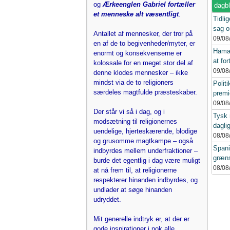
og
Ærkeenglen Gabriel fortæller
dagb
et menneske alt væsentligt
.
Tidlig
sag o
Antallet af mennesker, der tror på
09/08
en af de to begivenheder/myter, er
Hamas
enormt og konsekvenserne er
at for
kolossale for en meget stor del af
09/08
denne klodes mennesker – ikke
mindst via de to religioners
Polit
særdeles magtfulde præsteskaber.
premi
09/08
Der står vi så i dag, og i
Tysk 
modsætning til religionernes
dagli
uendelige, hjerteskærende, blodige
08/08
og grusomme magtkampe – også
Spani
indbyrdes mellem underfraktioner –
græns
burde det egentlig i dag være muligt
08/08
at nå frem til, at religionerne
respekterer hinanden indbyrdes, og
undlader at søge hinanden
udryddet.
Mit generelle indtryk er, at der er
gode inspirationer i nok alle