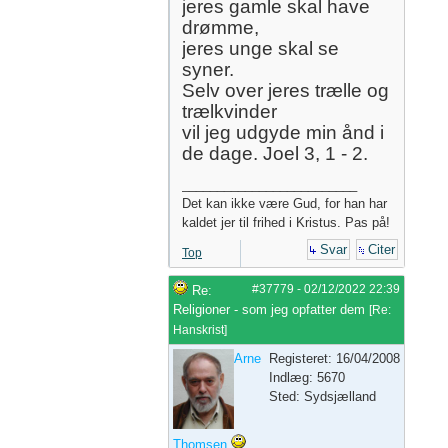
jeres gamle skal have
drømme,
jeres unge skal se
syner.
Selv over jeres trælle og
trælkvinder
vil jeg udgyde min ånd i
de dage. Joel 3, 1 - 2.
_________________________
Det kan ikke være Gud, for han har
kaldet jer til frihed i Kristus. Pas på!
Svar
Citer
Top
#37779
-
02/12/2022
22:39
Re:
Religioner - som jeg opfatter dem
[
Re:
Hanskrist
]
Arne
Registeret: 16/04/2008
Indlæg: 5670
Sted: Sydsjælland
Thomsen