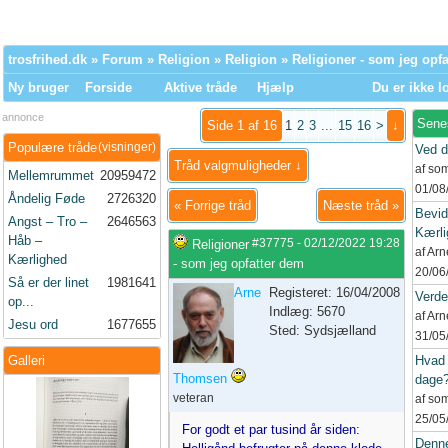
trosfrihed.dk
»
Forum
»
Religion
»
Religion
» Religioner - som jeg opf
Ny bruger
Forside
Aktive tråde
Hjælp
Du er ikke l
annonce
Sene
Side 1 af 16
1
2
3
...
15
16
>
↓
Populære tråde
(visninger)
Ved d
Tråd valgmuligheder ↓
af so
Mellemrummet
20959472
01/08
Åndelig Føde
2726320
«
Forrige tråd
Næste tråd
»
Bevid
Angst – Tro –
2646563
Kærli
Håb –
#37775
-
02/12/2022
19:28
Religioner
af Ar
Kærlighed
- som jeg opfatter dem
20/06
Så er der linet
1981641
Arne
Registeret: 16/04/2008
Verd
op...
Indlæg: 5670
af Ar
Jesu ord
1677655
Sted: Sydsjælland
31/05
Galleri
Hvad 
Thomsen
dage
veteran
af so
25/05
For godt et par tusind år siden:
Denne