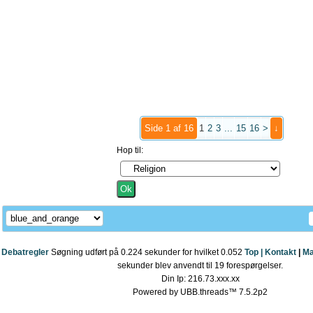
Side 1 af 16
1
2
3
...
15
16
>
↓
Hop til:
Debatregler
Søgning udført på 0.224 sekunder for hvilket 0.052
Top |
Kontakt
|
Ma
sekunder blev anvendt til 19 forespørgelser.
Din Ip: 216.73.xxx.xx
Powered by UBB.threads™ 7.5.2p2