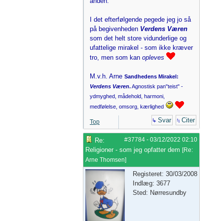
anden.
I det efterfølgende pegede jeg jo så
på begivenheden
Verdens Væren
som det helt store vidunderlige og
ufattelige mirakel - som ikke kræver
tro, men som kan
opleves
M.v.h. Arne
Sandhedens Mirakel:
Verdens Væren
.
Agnostisk pan"teist" -
ydmyghed, mådehold, harmoni,
medfølelse, omsorg, kærlighed
Svar
Citer
Top
#37784
-
03/12/2022
02:10
Re:
Religioner - som jeg opfatter dem
[
Re:
Arne Thomsen
]
Registeret: 30/03/2008
Indlæg: 3677
Sted: Nørresundby