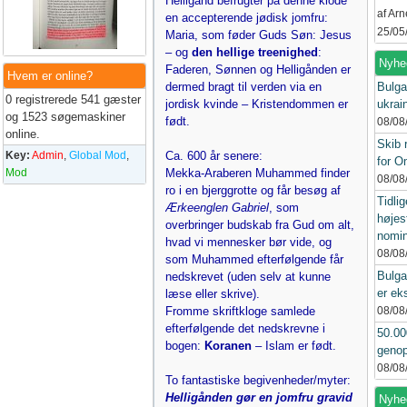
Helligånd befrugter på denne klode
af Ar
en accepterende jødisk jomfru:
25/05
Maria, som føder Guds Søn: Jesus
– og
den hellige treenighed
:
Nyhe
Faderen, Sønnen og Helligånden er
Hvem er online?
dermed bragt til verden via en
Bulga
0 registrerede 541 gæster
jordisk kvinde – Kristendommen er
ukrai
og 1523 søgemaskiner
født.
08/08
online.
Skib 
Key:
Admin
,
Global Mod
,
Ca. 600 år senere:
for 
Mod
Mekka-Araberen Muhammed finder
08/08
ro i en bjerggrotte og får besøg af
Tidlig
Ærkeenglen Gabriel
, som
højes
overbringer budskab fra Gud om alt,
nomin
hvad vi mennesker bør vide, og
08/08
som Muhammed efterfølgende får
Bulga
nedskrevet (uden selv at kunne
er ek
læse eller skrive).
Fromme skriftkloge samlede
08/08
efterfølgende det nedskrevne i
50.00
bogen:
Koranen
– Islam er født.
genop
08/08
To fantastiske begivenheder/myter:
Helligånden gør en jomfru gravid
Nyhed