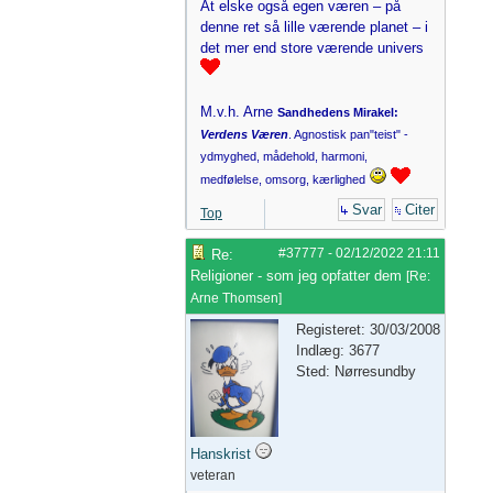
At elske også egen væren – på
denne ret så lille værende planet – i
det mer end store værende univers
M.v.h. Arne
Sandhedens Mirakel:
Verdens Væren
. Agnostisk pan"teist" -
ydmyghed, mådehold, harmoni,
medfølelse, omsorg, kærlighed
Svar
Citer
Top
#37777
-
02/12/2022
21:11
Re:
Religioner - som jeg opfatter dem
[
Re:
Arne Thomsen
]
Registeret: 30/03/2008
Indlæg: 3677
Sted: Nørresundby
Hanskrist
veteran