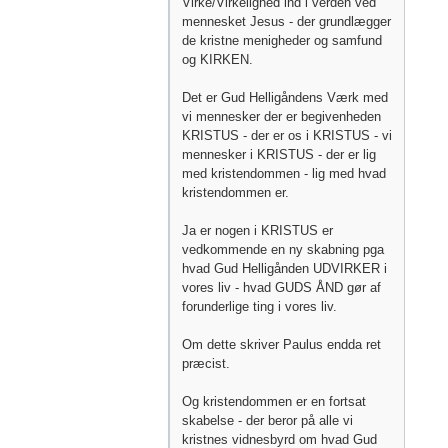
Virke/Virkelighed ind i verden ved
mennesket Jesus - der grundlægger
de kristne menigheder og samfund
og KIRKEN.
Det er Gud Helligåndens Værk med
vi mennesker der er begivenheden
KRISTUS - der er os i KRISTUS - vi
mennesker i KRISTUS - der er lig
med kristendommen - lig med hvad
kristendommen er.
Ja er nogen i KRISTUS er
vedkommende en ny skabning pga
hvad Gud Helligånden UDVIRKER i
vores liv - hvad GUDS ÅND gør af
forunderlige ting i vores liv.
Om dette skriver Paulus endda ret
præcist.
Og kristendommen er en fortsat
skabelse - der beror på alle vi
kristnes vidnesbyrd om hvad Gud