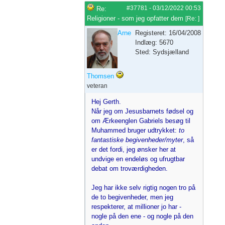
#37781
-
03/12/2022
00:53
Re:
Religioner - som jeg opfatter dem
[
Re:
]
Arne
Registeret: 16/04/2008
Indlæg: 5670
Sted: Sydsjælland
Thomsen
veteran
Hej Gerth.
Når jeg om Jesusbarnets fødsel og
om Ærkeenglen Gabriels besøg til
Muhammed bruger udtrykket:
to
fantastiske begivenheder/myter
, så
er det fordi, jeg ønsker her at
undvige en endeløs og ufrugtbar
debat om troværdigheden.
Jeg har ikke selv rigtig nogen tro på
de to begivenheder, men jeg
respekterer, at millioner jo har -
nogle på den ene - og nogle på den