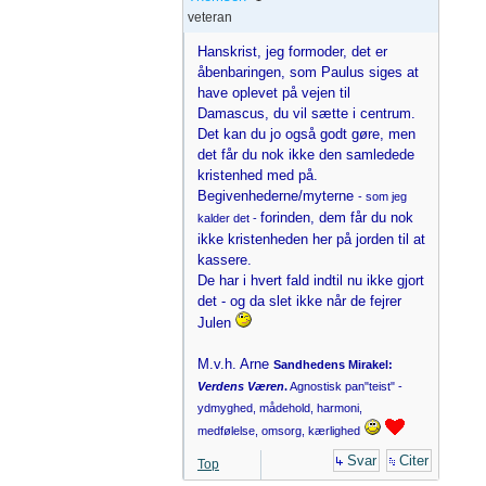
veteran
Hanskrist, jeg formoder, det er
åbenbaringen, som Paulus siges at
have oplevet på vejen til
Damascus, du vil sætte i centrum.
Det kan du jo også godt gøre, men
det får du nok ikke den samledede
kristenhed med på.
Begivenhederne/myterne
- som jeg
forinden, dem får du nok
kalder det -
ikke kristenheden her på jorden til at
kassere.
De har i hvert fald indtil nu ikke gjort
det - og da slet ikke når de fejrer
Julen
M.v.h. Arne
Sandhedens Mirakel:
Verdens Væren
.
Agnostisk pan"teist" -
ydmyghed, mådehold, harmoni,
medfølelse, omsorg, kærlighed
Svar
Citer
Top