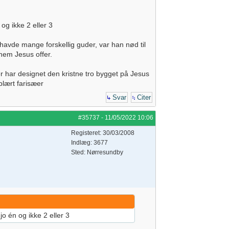
og ikke 2 eller 3
havde mange forskellig guder, var han nød til
nem Jesus offer.
er har designet den kristne tro bygget på Jesus
plært farisæer
Svar
Citer
#35737
-
11/05/2022
10:06
Registeret: 30/03/2008
Indlæg: 3677
Sted: Nørresundby
jo én og ikke 2 eller 3