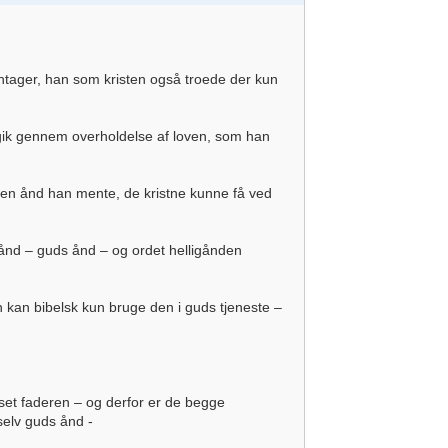
ntager, han som kristen også troede der kun
 gik gennem overholdelse af loven, som han
 en ånd han mente, de kristne kunne få ved
 ånd – guds ånd – og ordet helligånden
en kan bibelsk kun bruge den i guds tjeneste –
 set faderen – og derfor er de begge
selv guds ånd -