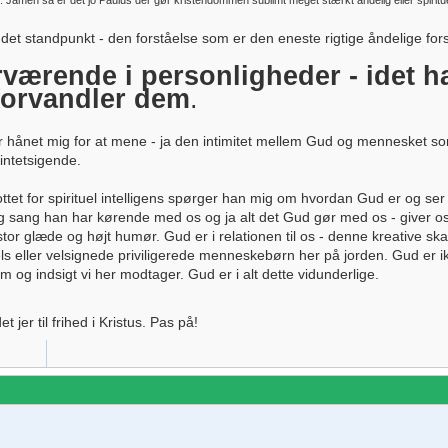
 Jamen så er det jo Paulus der gør kristendommen sublimt meget stærkt åndelig eller spirituel
re det standpunkt - den forståelse som er den eneste rigtige åndelige for
ærende i personligheder - idet h
forvandler dem
.
har hånet mig for at mene - ja den intimitet mellem Gud og mennesket 
intetsigende.
et for spirituel intelligens spørger han mig om hvordan Gud er og ser
g sang han har kørende med os og ja alt det Gud gør med os - giver o
g stor glæde og højt humør. Gud er i relationen til os - denne kreative
els eller velsignede priviligerede menneskebørn her på jorden. Gud er ikk
 og indsigt vi her modtager. Gud er i alt dette vidunderlige.
 jer til frihed i Kristus. Pas på!