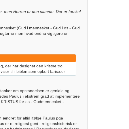
er, men Herren er den samme. Der er forskel
nnesket (Gud i mennesket - Gud i os - Gud
rugterne men hvad endnu vigtigere er
g, der har designet den kristne tro
ser til i biblen som oplært farisæer
 tanker om opstandelsen er geniale og
ykkedes Paulus i ekstrem grad at implementere
den KRISTUS for os - Gudmennesket -
en ændret for altid ifølge Paulus pga
er et religiøst geni - religionshistorisk er