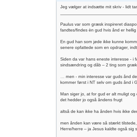
Jeg vælger at indsætte mit skriv - lidt ta
_______________________________
Paulus var som græsk inspireret diaspo
fandtes/findes èn gud hvis ånd er hellig
En gud han som jøde ikke kunne komme n
senere opfattede som en opdrager, indt
Siden da var hans eneste interesse - i
sindsændring og dåb – 2 ting som græk
… men - min interesse var guds ånd der
kommer først i NT selv om guds ånd i G
Man siger jo, at for gud er alt muligt o
det hedder jo også åndens frugt
altså de kan ikke ha ånden hvis ikke d
men ånden kan være så stærkt tilstede, 
Herre/herre – ja Jesus kaldte også sig 