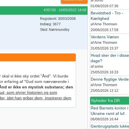
af somo
01/08/2026
07:36
#35730
-
10/05/2022
18:08
Bevidsthed - Tro -
Kærlighed
Registeret: 30/03/2008
Indlæg: 3677
af Arne Thomsen
Sted: Nørresundby
20/06/2026
17:59
Verdens Væren
af Arne Thomsen
31/05/2026
15:37
Hvad sker der i disse
dage?
af somo
25/05/2026
16:33
r skal vi ikke sky ordet "Ånd". Vi burde
Denne flygtige Verd
vor erfaring af "Gud som nærværende i
af Arne Thomsen
Ånd er ikke en mystisk substans; den
25/05/2026
12:12
ud, som styrer historien og som
r, idet han griber dem, inspirerer dem
Nyheder fra DR
Red Barnets kontor i
Ukraine ramt af luf..
06/08/2026
16:44
Genbrugsplads lukke