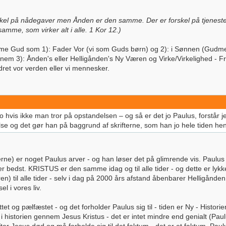
skel på nådegaver men Ånden er den samme. Der er forskel på tjenest
amme, som virker alt i alle. 1 Kor 12.)
e Gud som 1): Fader Vor (vi som Guds børn) og 2): i Sønnen (Gudme
m 3): Ånden's eller Helligånden's Ny Væren og Virke/Virkelighed - F
ret vor verden eller vi mennesker.
 hvis ikke man tror på opstandelsen – og så er det jo Paulus, forstår je
 og det gør han på baggrund af skrifterne, som han jo hele tiden henvi
ne) er noget Paulus arver - og han løser det på glimrende vis. Paulus
det er bedst. KRISTUS er den samme idag og til alle tider - og dette er l
ren) til alle tider - selv i dag på 2000 års afstand åbenbarer Helligån
 i vores liv.
et og pælfæstet - og det forholder Paulus sig til - tiden er Ny - Histori
 historien gennem Jesus Kristus - det er intet mindre end genialt (Paulus 