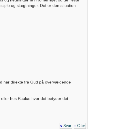
lus og hedningerne i Romerriget og de fleste
ple og slægtninger. Det er den situation
ltid har direkte fra Gud på overvældende
eller hos Paulus hvor det betyder det
Svar
Citer