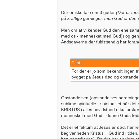
Der er ikke tale om 3 guder
(Der er for
på kraftige gerninger, men Gud er den s
Men om at vi kender Gud den ene samm
med os - mennesket med Gud)) og genne
Åndsgaverne der fuldstændig har forand
Citat:
For der er jo som bekendt ingen tro
bygget på Jesus død og opstandelse
Opstandelsen (opstandelses beretninger
sublime spirituelle - spiritualitet når 
KRISTUS i alles bevidsthed (i kultursfæ
mennesket med Gud - denne Guds fødsel
Det er et faktum at Jesus er død, henrett
begivenheden Kristus = Gud ind i tiden, i