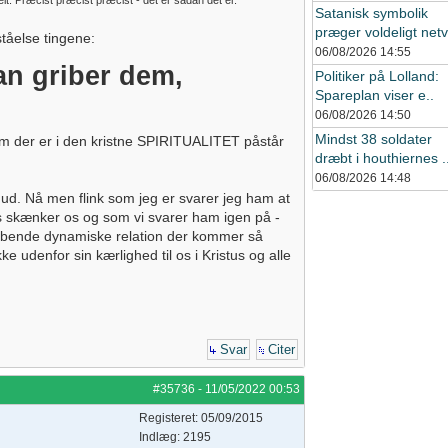
t. Præcist præcist præcist - det er sådan det er.
Satanisk symbolik
præger voldeligt netv
ståelse tingene:
06/08/2026
14:55
an griber dem,
Politiker på Lolland:
Spareplan viser e..
06/08/2026
14:50
Mindst 38 soldater
som der er i den kristne SPIRITUALITET påstår
dræbt i houthiernes .
06/08/2026
14:48
 ud. Nå men flink som jeg er svarer jeg ham at
s skænker os og som vi svarer ham igen på -
 skabende dynamiske relation der kommer så
e udenfor sin kærlighed til os i Kristus og alle
Svar
Citer
#35736
-
11/05/2022
00:53
Registeret: 05/09/2015
Indlæg: 2195