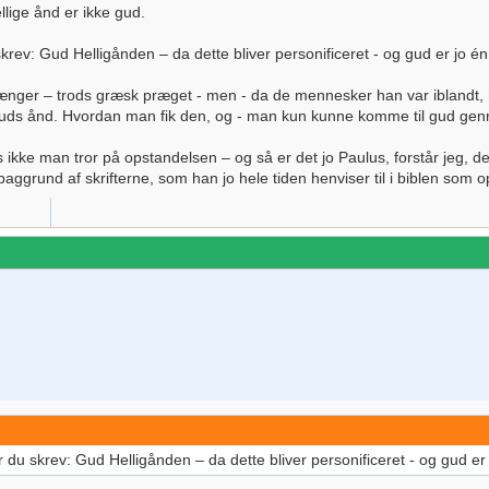
llige ånd er ikke gud.
krev: Gud Helligånden – da dette bliver personificeret - og gud er jo én 
hænger – trods græsk præget - men - da de mennesker han var iblandt, 
 guds ånd. Hvordan man fik den, og - man kun kunne komme til gud gen
 ikke man tror på opstandelsen – og så er det jo Paulus, forstår jeg, d
ggrund af skrifterne, som han jo hele tiden henviser til i biblen som o
 du skrev: Gud Helligånden – da dette bliver personificeret - og gud er 