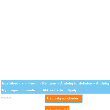
trosfrihed.dk
»
Forum
»
Religion
»
Åndelig fordybelse
» Åndelig
Ny bruger
Forside
Aktive tråde
Hjælp
annonce
Tråd valgmuligheder ↓
«
Forrige tråd