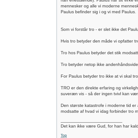
han enestående). Paulus har sit virke e
mennesker og alle vi moderne mennesker
Paulus befinder sig i og vi med Paulus.
Som vi forstår tro - er slet ikke det P
Hvis tro betyder den måde vi opfatter tro
Tro hos Paulus betyder det stik modsatt
Tro betyder netop ikke andenhåndsviden
For Paulus betyder tro ikke at vi skal t
TRO er den direkte erfaring og virkeligh
suveræn vis - så der ingen tvivl kan vær
Den største katastrofe i moderne tid er
modsatte af hvad vi idag forbinder tro 
_________________________
Det kan ikke være Gud, for han har kaldet
Top