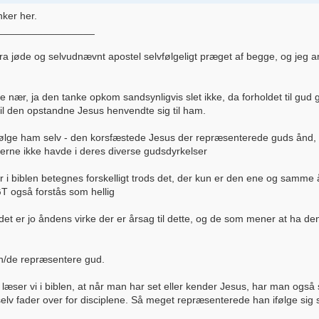
nker her.
_________________
ra jøde og selvudnævnt apostel selvfølgeligt præget af begge, og jeg a
ær, ja den tanke opkom sandsynligvis slet ikke, da forholdet til gud
il den opstandne Jesus henvendte sig til ham.
 følge ham selv - den korsfæstede Jesus der repræsenterede guds ånd,
erne ikke havde i deres diverse gudsdyrkelser
 i biblen betegnes forskelligt trods det, der kun er den ene og samme
T også forstås som hellig
g det er jo åndens virke der er årsag til dette, og de som mener at ha d
en/de repræsentere gud.
læser vi i biblen, at når man har set eller kender Jesus, har man også
selv fader over for disciplene. Så meget repræsenterede han ifølge sig 