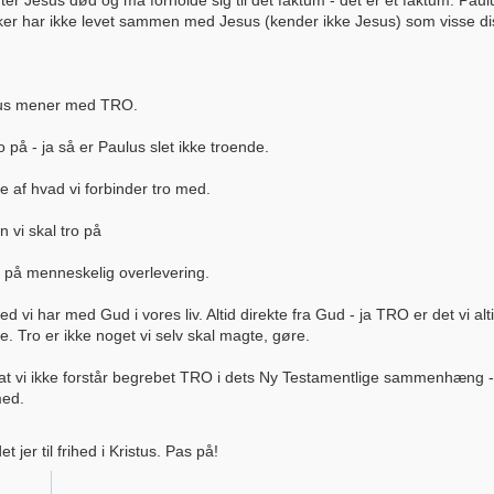
fter Jesus død og må forholde sig til det faktum - det er et faktum. Pau
 har ikke levet sammen med Jesus (kender ikke Jesus) som visse disci
aulus mener med TRO.
 på - ja så er Paulus slet ikke troende.
e af hvad vi forbinder tro med.
 vi skal tro på
ro på menneskelig overlevering.
ed vi har med Gud i vores liv. Altid direkte fra Gud - ja TRO er det vi a
e. Tro er ikke noget vi selv skal magte, gøre.
 at vi ikke forstår begrebet TRO i dets Ny Testamentlige sammenhæng - 
med.
 jer til frihed i Kristus. Pas på!