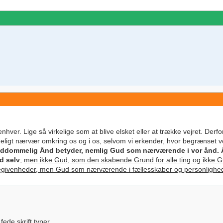
enhver. Lige så virkelige som at blive elsket eller at trække vejret. Derfo
deligt nærvær omkring os og i os, selvom vi erkender, hvor begrænset 
guddommelig Ånd betyder, nemlig Gud som nærværende i vor ånd. 
d selv
;
men ikke Gud, som den skabende Grund for alle ting og ikke G
egivenheder, men Gud som nærværende i fællesskaber og personlighede
ede skrift typer.