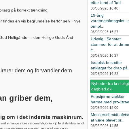
efter fund af 'farl..
06/08/2026
16:40
orsøg på korrekt tænkning.
19-årig
varetægtsfængslet i 
r findes en vis begrundelse herfor selv i Nye
om pl..
06/08/2026
16:27
r Gud Helligånden - den Hellige Guds Ånd -
Udvalg i Senatet
stemmer for at døm
c..
06/08/2026
16:27
Israelsk bosætter
anklaget for drab på.
irerer dem og forvandler dem
06/08/2026
16:22
Nyheder fra kristeligt
dagblad.dk
an griber dem,
Popstjerne vækker
harme med pro-israel
06/08/2026
15:00
Messerschmidt afvis
t sig om i det inderste maskinrum.
at være blevet br..
andre mange store verdensreligioner - jo fordi de kløjs rundt
06/08/2026
14:55