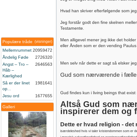
Hvad han skriver efterfølgende som jeg
Jeg forstår godt den fine skelnen melle
Testamente.
Men alligevel mener jeg ikke det holder
Populære tråde
(visninger)
eller Ånden som er den vending Paulus 
Mellemrummet
20959472
Åndelig Føde
2726320
Men selv når dette er sagt så elsker je
Angst – Tro –
2646563
Håb –
Gud som nærværende i fælless
Kærlighed
Så er der linet
1981641
op...
Gud findes kun i living beings that exis
Jesu ord
1677655
Altså Gud som nærv
Galleri
inspirerer dem og 
Dette er hvad religion - det
isærdeleshed hvis vi taler kristendommen som er den 