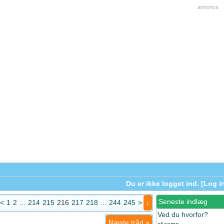
annonce
Du er ikke logget ind. [
Log i
Seneste indlæg
<
1
2
...
214
215
216
217
218
...
244
245
>
↓
Ved du hvorfor?
Næste tråd
»