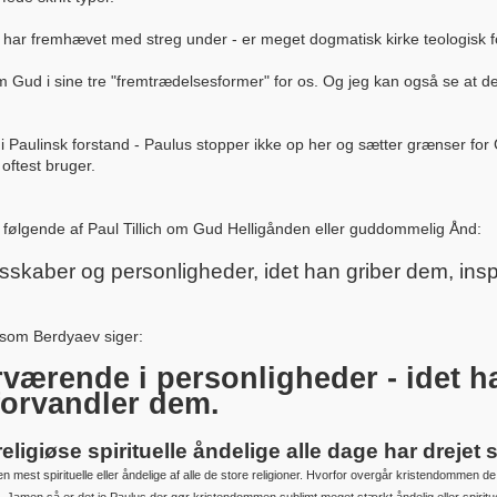
 har fremhævet med streg under - er meget dogmatisk kirke teologisk f
m Gud i sine tre "fremtrædelsesformer" for os. Og jeg kan også se at de
 i Paulinsk forstand - Paulus stopper ikke op her og sætter grænser fo
oftest bruger.
g følgende af Paul Tillich om Gud Helligånden eller guddommelig Ånd:
kaber og personligheder, idet han griber dem, insp
t som Berdyaev siger:
ærende i personligheder - idet h
forvandler dem.
 religiøse spirituelle åndelige alle dage har dreje
mest spirituelle eller åndelige af alle de store religioner. Hvorfor overgår kristendommen de 