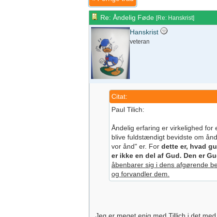
Re: Åndelig Føde
[
Re: Hanskrist
]
Hanskrist
veteran
Citat:
Paul Tilich:
Åndelig erfaring er virkelighed for 
blive fuldstændigt bevidste om ån
vor ånd" er. For
dette er, hvad 
er ikke en del af Gud. Den er Gu
åbenbarer sig i dens afgørende b
og forvandler dem.
Jeg er meget enig med Tillich i det med f