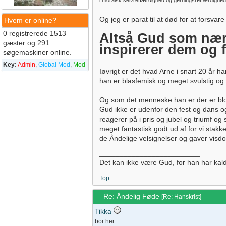
i moralsk selvretfærdighed og gerningsretfærdighed.
Og jeg er parat til at død for at forsva
Hvem er online?
0 registrerede 1513
Altså Gud som nærv
gæster og 291
inspirerer dem og 
søgemaskiner online.
Key:
Admin
,
Global Mod
,
Mod
Iøvrigt er det hvad Arne i snart 20 år 
han er blasfemisk og meget svulstig og 
Og som det menneske han er der er blott
Gud ikke er udenfor den fest og dans o
reagerer på i pris og jubel og triumf o
meget fantastisk godt ud af for vi stakk
de Åndelige velsignelser og gaver visdom
_________________________
Det kan ikke være Gud, for han har kaldet
Top
Re: Åndelig Føde
[
Re: Hanskrist
]
Tikka
bor her