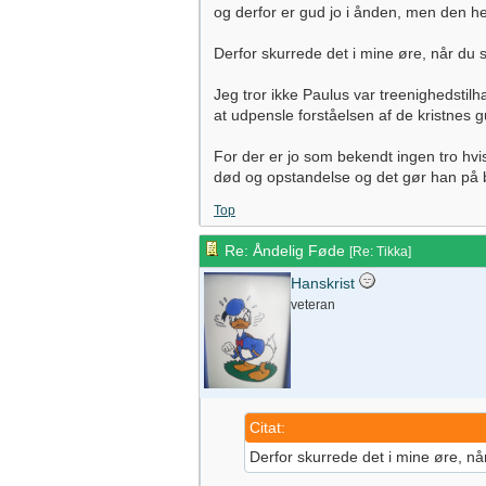
og derfor er gud jo i ånden, men den he
Derfor skurrede det i mine øre, når du s
Jeg tror ikke Paulus var treenighedstil
at udpensle forståelsen af de kristnes
For der er jo som bekendt ingen tro hvis
død og opstandelse og det gør han på ba
Top
Re: Åndelig Føde
[
Re: Tikka
]
Hanskrist
veteran
Citat:
Derfor skurrede det i mine øre, når