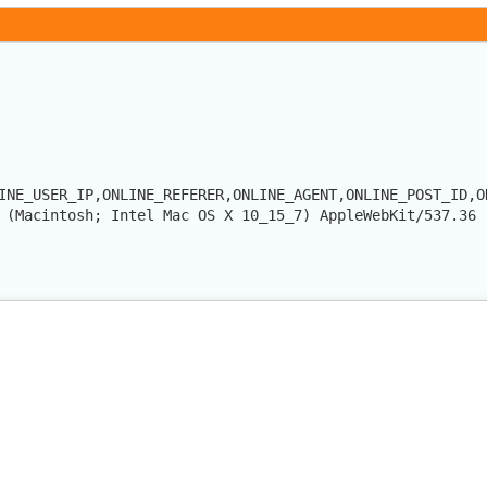
INE_USER_IP,ONLINE_REFERER,ONLINE_AGENT,ONLINE_POST_ID,O
 (Macintosh; Intel Mac OS X 10_15_7) AppleWebKit/537.36 