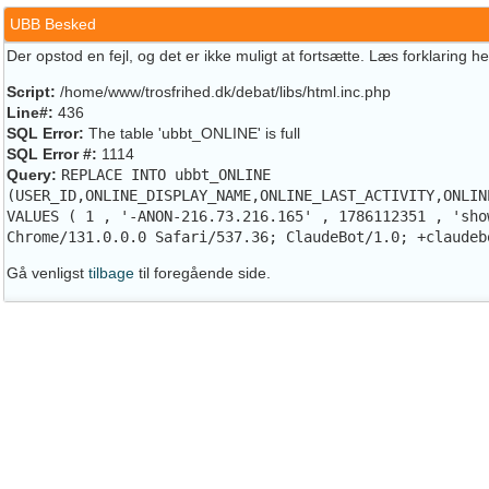
UBB Besked
Der opstod en fejl, og det er ikke muligt at fortsætte. Læs forklaring h
Script:
/home/www/trosfrihed.dk/debat/libs/html.inc.php
Line#:
436
SQL Error:
The table 'ubbt_ONLINE' is full
SQL Error #:
1114
Query:
REPLACE INTO ubbt_ONLINE
(USER_ID,ONLINE_DISPLAY_NAME,ONLINE_LAST_ACTIVITY,ONLIN
VALUES ( 1 , '-ANON-216.73.216.165' , 1786112351 , 'sho
Chrome/131.0.0.0 Safari/537.36; ClaudeBot/1.0; +claudeb
Gå venligst
tilbage
til foregående side.