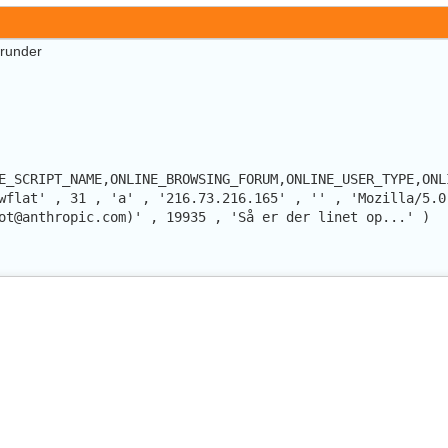
erunder
E_SCRIPT_NAME,ONLINE_BROWSING_FORUM,ONLINE_USER_TYPE,ONL
wflat' , 31 , 'a' , '216.73.216.165' , '' , 'Mozilla/5.0
ot@anthropic.com)' , 19935 , 'Så er der linet op...' )