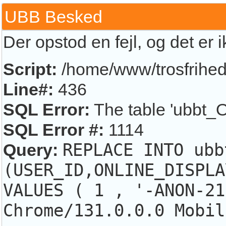
UBB Besked
Der opstod en fejl, og det er 
Script:
/home/www/trosfrihed.
Line#:
436
SQL Error:
The table 'ubbt_O
SQL Error #:
1114
Query:
REPLACE INTO ubb
(USER_ID,ONLINE_DISPLA
VALUES ( 1 , '-ANON-21
Chrome/131.0.0.0 Mobil