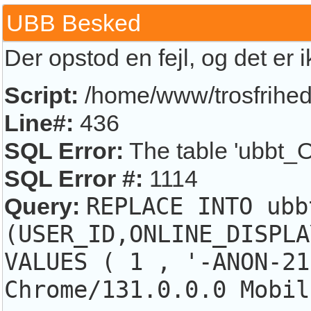
UBB Besked
Der opstod en fejl, og det er 
Script:
/home/www/trosfrihed.
Line#:
436
SQL Error:
The table 'ubbt_O
SQL Error #:
1114
Query:
REPLACE INTO ubb
(USER_ID,ONLINE_DISPLA
VALUES ( 1 , '-ANON-21
Chrome/131.0.0.0 Mobil