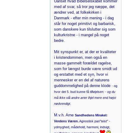
Uanset hvad Bibelselskabet kommer
med af svar, så tror jeg næppe, det
ændrer ved, at folkekirken i
Danmark - efter min mening - i dag
står for noget primitivt og barbarisk,
som danskere kun tilslutter sig som
kulturkristne - i mangel på noget
bedre.
Mit synspunkt er, at der er kvaliteter
i kristendommen, men også en
masse gammelt forældet ragelse,
som for længst burde være smidt ud
og erstattet med et syn, hvor vi
mennesker er en del af naturens
guddommelighed på denne klode
- og
hvor det 5. bud kunne få tilføjelsen:
- og du
må ikke slå andre arter ihjel mere end højst
.
nødvendigt
M.v.h. Arne
Sandhedens Mirakel:
Verdens Væren
.
Agnostisk pan"teist" -
ydmyghed, mådehold, harmoni, indsigt,