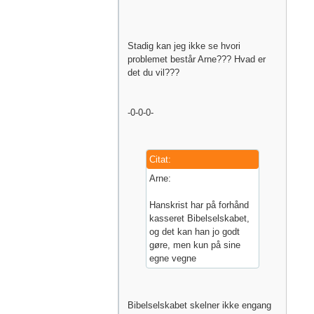
Stadig kan jeg ikke se hvori
problemet består Arne??? Hvad er
det du vil???
-0-0-0-
Citat:
Arne:
Hanskrist har på forhånd
kasseret Bibelselskabet,
og det kan han jo godt
gøre, men kun på sine
egne vegne
Bibelselskabet skelner ikke engang