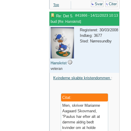
Svar
Citer
Top
#41866
-
14/11/2023
10:13
Re: Det 5.
bud
[
Re: Hanskrist
]
Registeret: 30/03/2008
Indlæg: 3677
Sted: Nørresundby
Hanskrist
veteran
Kvinderne skabte kristendommen
:
Citat:
Men, skriver Marianne
Aagaard Skovmand,
”Paulus har efter alt at
dømme aldrig bedt
kvinder om at holde