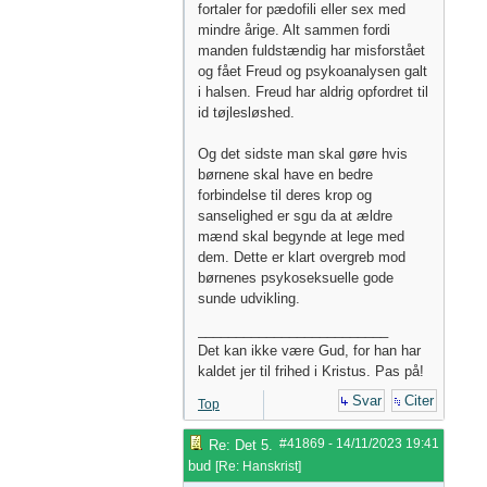
fortaler for pædofili eller sex med
mindre årige. Alt sammen fordi
manden fuldstændig har misforstået
og fået Freud og psykoanalysen galt
i halsen. Freud har aldrig opfordret til
id tøjlesløshed.
Og det sidste man skal gøre hvis
børnene skal have en bedre
forbindelse til deres krop og
sanselighed er sgu da at ældre
mænd skal begynde at lege med
dem. Dette er klart overgreb mod
børnenes psykoseksuelle gode
sunde udvikling.
_________________________
Det kan ikke være Gud, for han har
kaldet jer til frihed i Kristus. Pas på!
Svar
Citer
Top
#41869
-
14/11/2023
19:41
Re: Det 5.
bud
[
Re: Hanskrist
]