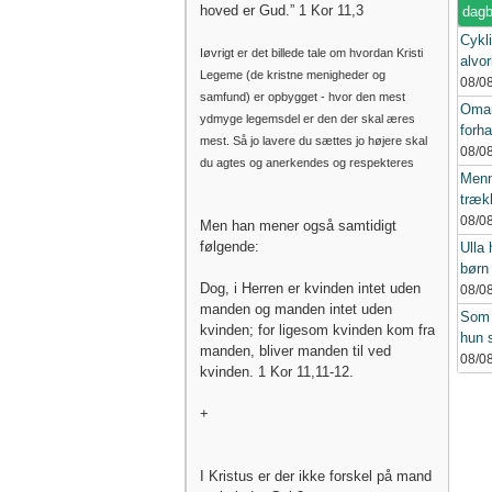
hoved er Gud.” 1 Kor 11,3
dagb
Cykl
Iøvrigt er det billede tale om hvordan Kristi
alvor
Legeme (de kristne menigheder og
08/0
samfund) er opbygget - hvor den mest
Oman
ydmyge legemsdel er den der skal æres
forha
mest. Så jo lavere du sættes jo højere skal
08/0
du agtes og anerkendes og respekteres
Menn
trækk
08/0
Men han mener også samtidigt
følgende:
Ulla 
børn
Dog, i Herren er kvinden intet uden
08/0
manden og manden intet uden
Som 
kvinden; for ligesom kvinden kom fra
hun 
manden, bliver manden til ved
08/0
kvinden. 1 Kor 11,11-12.
+
I Kristus er der ikke forskel på mand