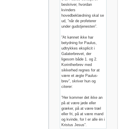
beskriver, hvordan
kvinders
hovedbeklædning skal se
ud, ”når de profeterer
under gudstjenesten”.
”At kønnet ikke har
betydning for Paulus,
udtrykkes eksplicit i
Galaterbrevet, der
ligesom både 1. og 2.
Korintherbrev med
sikkerhed regnes for at
være et ægte Paulus-
brev”, skriver hun og
citerer:
”Her kommer det ikke an
på at være jøde eller
græker, på at være træl
eller fri, på at være mand
og kvinde, for I er alle én i
Kristus Jesus”.