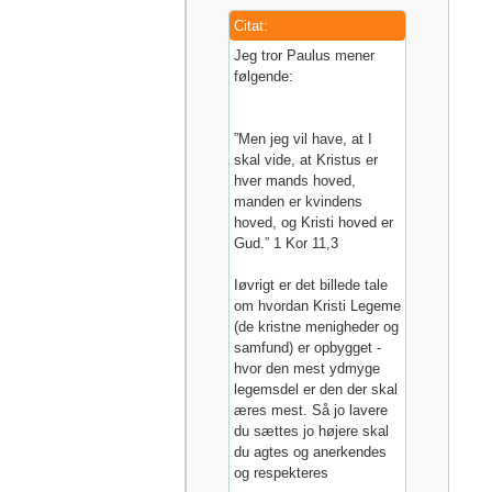
Citat:
Jeg tror Paulus mener
følgende:
”Men jeg vil have, at I
skal vide, at Kristus er
hver mands hoved,
manden er kvindens
hoved, og Kristi hoved er
Gud.” 1 Kor 11,3
Iøvrigt er det billede tale
om hvordan Kristi Legeme
(de kristne menigheder og
samfund) er opbygget -
hvor den mest ydmyge
legemsdel er den der skal
æres mest. Så jo lavere
du sættes jo højere skal
du agtes og anerkendes
og respekteres