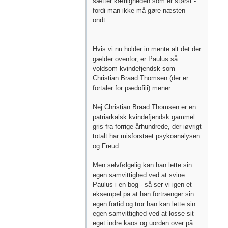
sætter kærligheden som er størst -
fordi man ikke må gøre næsten
ondt.
Hvis vi nu holder in mente alt det der
gælder ovenfor, er Paulus så
voldsom kvindefjendsk som
Christian Braad Thomsen (der er
fortaler for pædofili) mener.
Nej Christian Braad Thomsen er en
patriarkalsk kvindefjendsk gammel
gris fra forrige århundrede, der iøvrigt
totalt har misforstået psykoanalysen
og Freud.
Men selvfølgelig kan han lette sin
egen samvittighed ved at svine
Paulus i en bog - så ser vi igen et
eksempel på at han fortrænger sin
egen fortid og tror han kan lette sin
egen samvittighed ved at losse sit
eget indre kaos og uorden over på