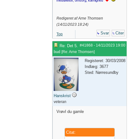
medfølelse, omsorg, kærlighed
Redigeret af Arne Thomsen
(
14/11/2023
18:24
)
Svar
Citer
Top
#41868
-
14/11/2023
19:00
Re: Det 5.
bud
[
Re: Arne Thomsen
]
Registeret: 30/03/2008
Indlæg: 3677
Sted: Nørresundby
Hanskrist
veteran
Vrøvl du gamle
Citat: