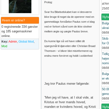
Prolog:
af A
25/0
Svar fra Bibelselskabet kan vi desværre
Nyhe
ikke bruge til noget da de opererer med en
Hvem er online?
gammeldags forståelse Paulus som vi idag
Bulg
0 registrerede 334 gæster
ved er forkert såvel som de ikke skelner
ukra
og 185 søgemaskiner
mellem ægte og uægte Paulus breve.
08/0
online.
Skib 
Du kunne lige så vel have stillet dit
Key:
Admin
,
Global Mod
,
for 
Mod
spørgsmål til djævelen eller Christian Braad
08/0
Thomsen - vi bliver blot misinformeret og
Tidli
endnu mere forvirret og holdt i uvidenhed
høje
nomi
08/0
Bulga
er ek
08/0
Jeg tror Paulus mener følgende:
50.00
geno
”Men jeg vil have, at I skal vide, at
08/0
Kristus er hver mands hoved,
manden er kvindens hoved, og Kristi
Nyhed