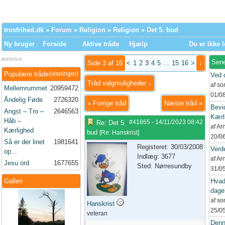
trosfrihed.dk
»
Forum
»
Religion
»
Religion
» Det 5. bud
Ny bruger
Forside
Aktive tråde
Hjælp
Du er ikke l
annonce
Sene
Side 3 af 16
<
1
2
3
4
5
...
15
16
>
↓
Populære tråde
(visninger)
Ved 
Tråd valgmuligheder ↓
af s
Mellemrummet
20959472
01/0
Åndelig Føde
2726320
«
Forrige tråd
Næste tråd
»
Bevid
Angst – Tro –
2646563
Kærl
Håb –
#41865
-
14/11/2023
08:42
Re: Det 5.
af A
Kærlighed
bud
[
Re: Hanskrist
]
20/0
Så er der linet
1981641
Registeret: 30/03/2008
Verd
op...
Indlæg: 3677
af A
Jesu ord
1677655
Sted: Nørresundby
31/0
Galleri
Hvad
dage
af s
Hanskrist
25/0
veteran
Denn