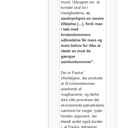
mund. Udsagnet om, at
kvinder skal tie i
menighederne,
er,
sandsynligvis en senere
tilføjelse (…), fordi man
i takt med
kristendommens
udbredelse får mere og
mere behov for ikke at
støde an mod de
gængse
samfundsnormer”.
Det er Paulus’
efterfølgere, der ønskede
at få kristendommen
anerkendt af
magthaverne, og derfor
ikke ville provokere det
eksisterende patriarkalske
samfund for meget, lyder
hendes argument, der
blandt andet også bunder
i, at Paulus deltaljeret