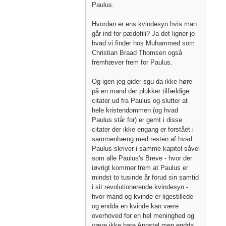
Paulus.
Hvordan er ens kvindesyn hvis man
går ind for pædofili? Ja det ligner jo
hvad vi finder hos Muhammed som
Christian Braad Thomsen også
fremhæver frem for Paulus.
Og igen jeg gider sgu da ikke høre
på en mand der plukker tilfældige
citater ud fra Paulus og slutter at
hele kristendommen (og hvad
Paulus står for) er gemt i disse
citater der ikke engang er forstået i
sammenhæng med resten af hvad
Paulus skriver i samme kapitel såvel
som alle Paulus's Breve - hvor der
iøvrigt kommer frem at Paulus er
mindst to tusinde år forud sin samtid
i sit revolutionerende kvindesyn -
hvor mand og kvinde er ligestillede
og endda en kvinde kan være
overhoved for en hel meninghed og
være ikke bare Apostel men endda