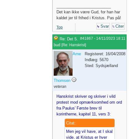
_________________________
Det kan ikke være Gud, for han har
kaldet jer til frihed i Kristus. Pas på!
Svar
Citer
Top
#41867
-
14/11/2023
18:11
Re: Det 5.
bud
[
Re: Hanskrist
]
Arne
Registeret: 16/04/2008
Indlæg: 5670
Sted: Sydsjælland
Thomsen
veteran
Hanskrist skriver og skriver i vild
protest mod opmærksomhed om ord
fra Paulus' Første brev til
korintherne, kapitel 11, vers 3:
Citat:
Men jeg vil have, at I skal
vide, at Kristus er hver