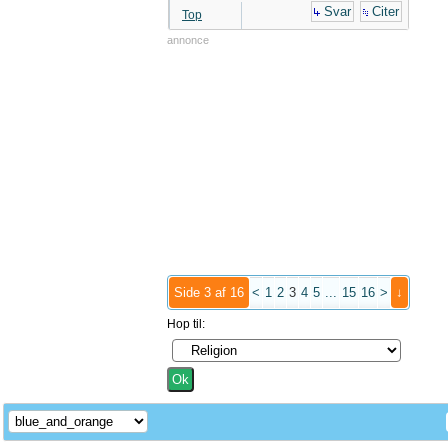
Svar
Citer
Top
annonce
Side 3 af 16
<
1
2
3
4
5
...
15
16
>
↓
Hop til: