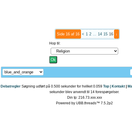
Side 16 af 16
<
1
2
...
14
15
16
↓
Hop til:
Debatregler
Søgning udført på 0.500 sekunder for hvilket 0.059
Top |
Kontakt
|
Ma
sekunder blev anvendt til 14 forespørgelser.
Din Ip: 216.73.xxx.xxx
Powered by UBB.threads™ 7.5.2p2