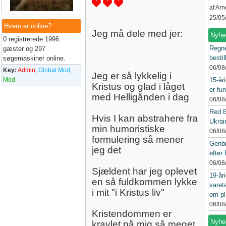
af Ar
25/05
Hvem er online?
Jeg må dele med jer:
Nyhe
0 registrerede 1996
Regne
gæster og 297
bestil
søgemaskiner online.
06/08
Key:
Admin
,
Global Mod
,
Jeg er så lykkelig i
Mod
15-år
Kristus og glad i låget
er fun
med Helligånden i dag
06/08
Red B
Hvis I kan abstrahere fra
Ukrain
min humoristiske
06/08
formulering så mener
Genbr
jeg det
efter 
06/08
Sjældent har jeg oplevet
19-år
en så fuldkommen lykke
varet
i mit "i Kristus liv"
om pl
06/08
Kristendommen er
Nyhed
kravlet på mig så meget