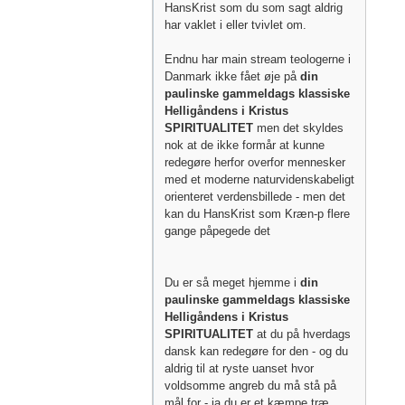
HansKrist som du som sagt aldrig
har vaklet i eller tvivlet om.
Endnu har main stream teologerne i
Danmark ikke fået øje på
din
paulinske gammeldags klassiske
Helligåndens i Kristus
SPIRITUALITET
men det skyldes
nok at de ikke formår at kunne
redegøre herfor overfor mennesker
med et moderne naturvidenskabeligt
orienteret verdensbillede - men det
kan du HansKrist som Kræn-p flere
gange påpegede det
Du er så meget hjemme i
din
paulinske gammeldags klassiske
Helligåndens i Kristus
SPIRITUALITET
at du på hverdags
dansk kan redegøre for den - og du
aldrig til at ryste uanset hvor
voldsomme angreb du må stå på
mål for - ja du er et kæmpe træ