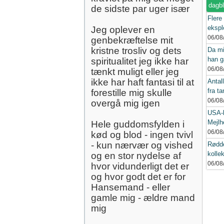
dagb
de sidste par uger især
Flere
eksplo
Jeg oplever en
06/08
genbekræftelse mit
kristne trosliv og dets
Da mi
han g
spiritualitet jeg ikke har
06/08
tænkt muligt eller jeg
ikke har haft fantasi til at
Antall
fra ta
forestille mig skulle
06/08
overgå mig igen
USA-k
Mejlh
Hele guddomsfylden i
06/08
kød og blod - ingen tvivl
- kun nærvær og vished
Rødde
kollek
og en stor nydelse af
06/08
hvor vidunderligt det er
og hvor godt det er for
Hansemand - eller
gamle mig - ældre mand
mig