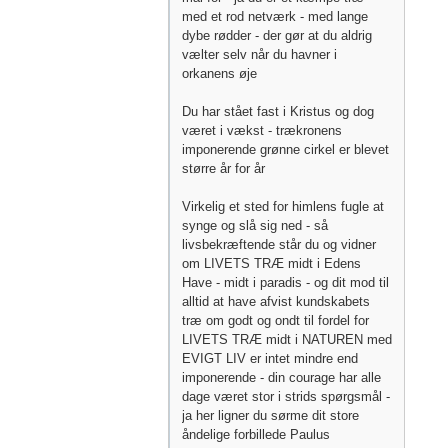
med et rod netværk - med lange
dybe rødder - der gør at du aldrig
vælter selv når du havner i
orkanens øje
Du har stået fast i Kristus og dog
været i vækst - trækronens
imponerende grønne cirkel er blevet
større år for år
Virkelig et sted for himlens fugle at
synge og slå sig ned - så
livsbekræftende står du og vidner
om LIVETS TRÆ midt i Edens
Have - midt i paradis - og dit mod til
alltid at have afvist kundskabets
træ om godt og ondt til fordel for
LIVETS TRÆ midt i NATUREN med
EVIGT LIV er intet mindre end
imponerende - din courage har alle
dage været stor i strids spørgsmål -
ja her ligner du sørme dit store
åndelige forbillede Paulus