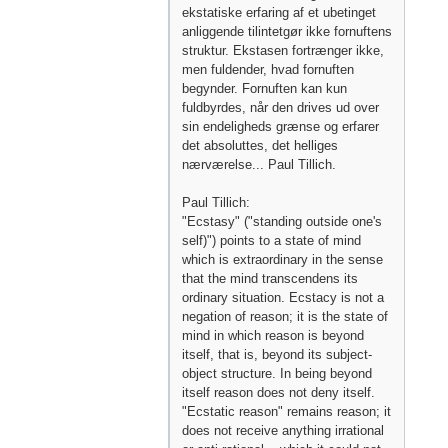
ekstatiske erfaring af et ubetinget
anliggende tilintetgør ikke fornuftens
struktur. Ekstasen fortrænger ikke,
men fuldender, hvad fornuften
begynder. Fornuften kan kun
fuldbyrdes, når den drives ud over
sin endeligheds grænse og erfarer
det absoluttes, det helliges
nærværelse... Paul Tillich.
Paul Tillich:
"Ecstasy" ("standing outside one's
self)") points to a state of mind
which is extraordinary in the sense
that the mind transcendens its
ordinary situation. Ecstacy is not a
negation of reason; it is the state of
mind in which reason is beyond
itself, that is, beyond its subject-
object structure. In being beyond
itself reason does not deny itself.
"Ecstatic reason" remains reason; it
does not receive anything irrational