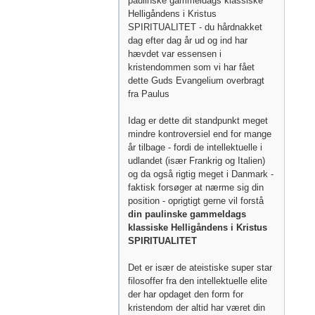
paulinske gammeldags klassiske
Helligåndens i Kristus
SPIRITUALITET - du hårdnakket
dag efter dag år ud og ind har
hævdet var essensen i
kristendommen som vi har fået
dette Guds Evangelium overbragt
fra Paulus
Idag er dette dit standpunkt meget
mindre kontroversiel end for mange
år tilbage - fordi de intellektuelle i
udlandet (især Frankrig og Italien)
og da også rigtig meget i Danmark -
faktisk forsøger at nærme sig din
position - oprigtigt gerne vil forstå
din paulinske gammeldags
klassiske Helligåndens i Kristus
SPIRITUALITET
Det er især de ateistiske super star
filosoffer fra den intellektuelle elite
der har opdaget den form for
kristendom der altid har været din