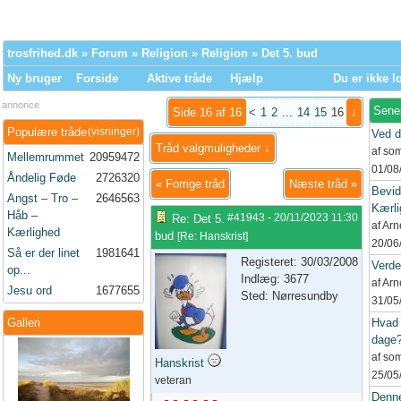
trosfrihed.dk
»
Forum
»
Religion
»
Religion
» Det 5. bud
Ny bruger
Forside
Aktive tråde
Hjælp
Du er ikke l
annonce
Sene
Side 16 af 16
<
1
2
...
14
15
16
↓
Populære tråde
(visninger)
Ved d
Tråd valgmuligheder ↓
af so
Mellemrummet
20959472
01/08
Åndelig Føde
2726320
«
Forrige tråd
Næste tråd
»
Bevid
Angst – Tro –
2646563
Kærli
Håb –
#41943
-
20/11/2023
11:30
Re: Det 5.
af Ar
Kærlighed
bud
[
Re: Hanskrist
]
20/06
Så er der linet
1981641
Registeret: 30/03/2008
Verd
op...
Indlæg: 3677
af Ar
Jesu ord
1677655
Sted: Nørresundby
31/05
Galleri
Hvad 
dage
af so
Hanskrist
25/05
veteran
Denne