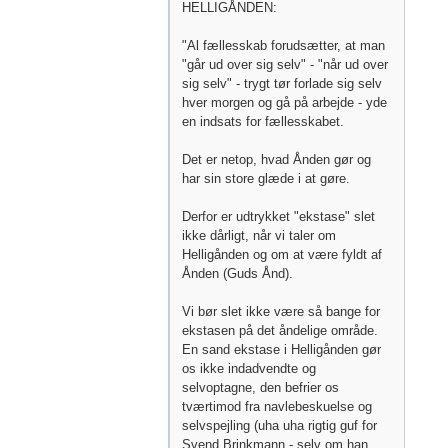
HELLIGÅNDEN:
"Al fællesskab forudsætter, at man
"går ud over sig selv" - "når ud over
sig selv" - trygt tør forlade sig selv
hver morgen og gå på arbejde - yde
en indsats for fællesskabet.
Det er netop, hvad Ånden gør og
har sin store glæde i at gøre.
Derfor er udtrykket "ekstase" slet
ikke dårligt, når vi taler om
Helligånden og om at være fyldt af
Ånden (Guds Ånd).
Vi bør slet ikke være så bange for
ekstasen på det åndelige område.
En sand ekstase i Helligånden gør
os ikke indadvendte og
selvoptagne, den befrier os
tværtimod fra navlebeskuelse og
selvspejling (uha uha rigtig guf for
Svend Brinkmann - selv om han