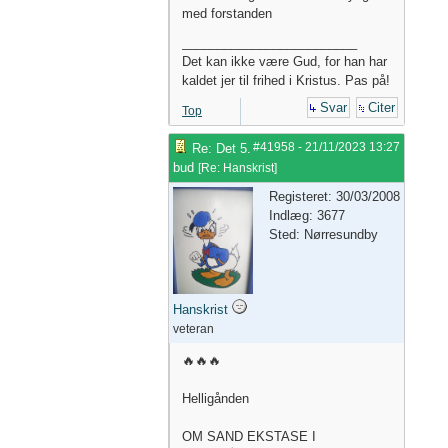
med forstanden
_________________________
Det kan ikke være Gud, for han har
kaldet jer til frihed i Kristus. Pas på!
Svar
Citer
Top
#41958
-
21/11/2023
13:27
Re: Det 5.
bud
[
Re: Hanskrist
]
Registeret: 30/03/2008
Indlæg: 3677
Sted: Nørresundby
Hanskrist
veteran
🔥🔥🔥
Helligånden
OM SAND EKSTASE I