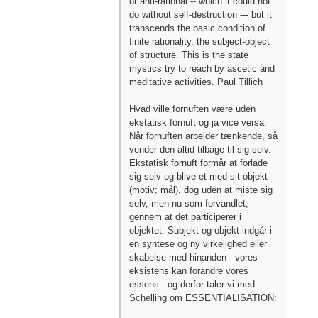
or anti-rational -- which it could not
do without self-destruction --- but it
transcends the basic condition of
finite rationality, the subject-object
of structure. This is the state
mystics try to reach by ascetic and
meditative activities. Paul Tillich
Hvad ville fornuften være uden
ekstatisk fornuft og ja vice versa.
Når fornuften arbejder tænkende, så
vender den altid tilbage til sig selv.
Ekstatisk fornuft formår at forlade
sig selv og blive et med sit objekt
(motiv; mål), dog uden at miste sig
selv, men nu som forvandlet,
gennem at det participerer i
objektet. Subjekt og objekt indgår i
en syntese og ny virkelighed eller
skabelse med hinanden - vores
eksistens kan forandre vores
essens - og derfor taler vi med
Schelling om ESSENTIALISATION: