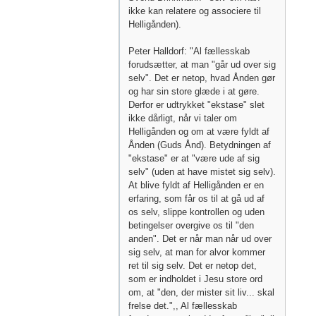
ikke kan relatere og associere til
Helligånden).
Peter Halldorf: "Al fællesskab
forudsætter, at man "går ud over sig
selv". Det er netop, hvad Ånden gør
og har sin store glæde i at gøre.
Derfor er udtrykket "ekstase" slet
ikke dårligt, når vi taler om
Helligånden og om at være fyldt af
Ånden (Guds Ånd). Betydningen af
"ekstase" er at "være ude af sig
selv" (uden at have mistet sig selv).
At blive fyldt af Helligånden er en
erfaring, som får os til at gå ud af
os selv, slippe kontrollen og uden
betingelser overgive os til "den
anden". Det er når man når ud over
sig selv, at man for alvor kommer
ret til sig selv. Det er netop det,
som er indholdet i Jesu store ord
om, at "den, der mister sit liv... skal
frelse det.",, Al fællesskab