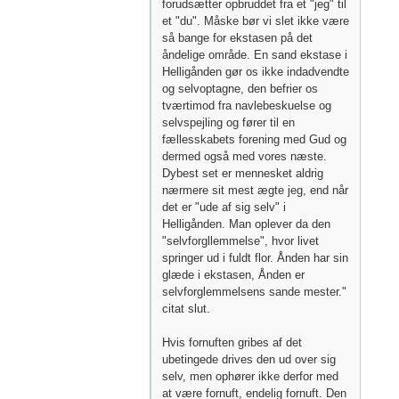
forudsætter opbruddet fra et "jeg" til
et "du". Måske bør vi slet ikke være
så bange for ekstasen på det
åndelige område. En sand ekstase i
Helligånden gør os ikke indadvendte
og selvoptagne, den befrier os
tværtimod fra navlebeskuelse og
selvspejling og fører til en
fællesskabets forening med Gud og
dermed også med vores næste.
Dybest set er mennesket aldrig
nærmere sit mest ægte jeg, end når
det er "ude af sig selv" i
Helligånden. Man oplever da den
"selvforgllemmelse", hvor livet
springer ud i fuldt flor. Ånden har sin
glæde i ekstasen, Ånden er
selvforglemmelsens sande mester."
citat slut.
Hvis fornuften gribes af det
ubetingede drives den ud over sig
selv, men ophører ikke derfor med
at være fornuft, endelig fornuft. Den