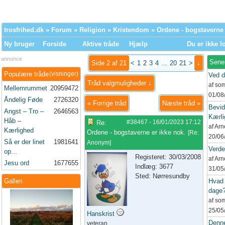
trosfrihed.dk
»
Forum
»
Religion
»
Kristendom
» Ordene - bogstaverne 
Ny bruger
Forside
Aktive tråde
Hjælp
Du er ikke l
annonce
Sene
Side 2 af 21
<
1
2
3
4
...
20
21
>
↓
Populære tråde
(visninger)
Ved d
Tråd valgmuligheder ↓
af so
Mellemrummet
20959472
01/08
Åndelig Føde
2726320
«
Forrige tråd
Næste tråd
»
Bevid
Angst – Tro –
2646563
Kærli
Håb –
#38467
-
16/01/2023
17:12
Re:
af Ar
Kærlighed
Ordene - bogstaverne er ikke nok.
[
Re:
20/06
Så er der linet
1981641
Anonym
]
Verd
op...
Registeret: 30/03/2008
af Ar
Jesu ord
1677655
Indlæg: 3677
31/05
Sted: Nørresundby
Galleri
Hvad 
dage
af so
25/05
Hanskrist
Denne
veteran