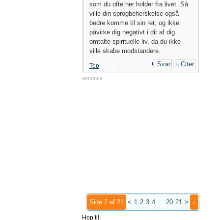
som du ofte her holder fra livet. Så
ville din sprogbeherskelse også
bedre komme til sin ret, og ikke
påvirke dig negativt i dit af dig
omtalte spirituelle liv, da du ikke
ville skabe modstandere.
Svar
Citer
Top
annonce
Side 2 af 21
<
1
2
3
4
...
20
21
>
↓
Hop til: