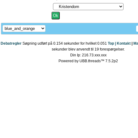
Debatregler
Søgning udført på 0.154 sekunder for hvilket 0.051
Top |
Kontakt
|
Ma
sekunder blev anvendt til 19 forespørgelser.
Din Ip: 216.73.xxx.xxx
Powered by UBB.threads™ 7.5.2p2