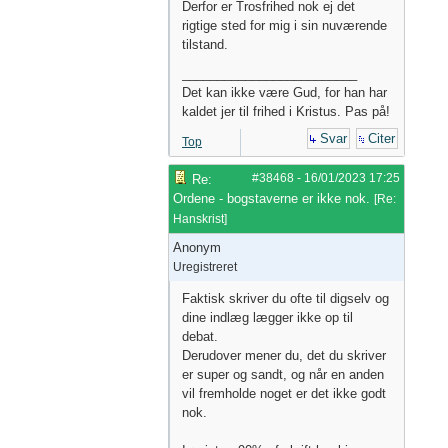
Derfor er Trosfrihed nok ej det
rigtige sted for mig i sin nuværende
tilstand.
_________________________
Det kan ikke være Gud, for han har
kaldet jer til frihed i Kristus. Pas på!
Svar
Citer
Top
#38468
-
16/01/2023
17:25
Re:
Ordene - bogstaverne er ikke nok.
[
Re:
Hanskrist
]
Anonym
Uregistreret
Faktisk skriver du ofte til digselv og
dine indlæg lægger ikke op til
debat.
Derudover mener du, det du skriver
er super og sandt, og når en anden
vil fremholde noget er det ikke godt
nok.