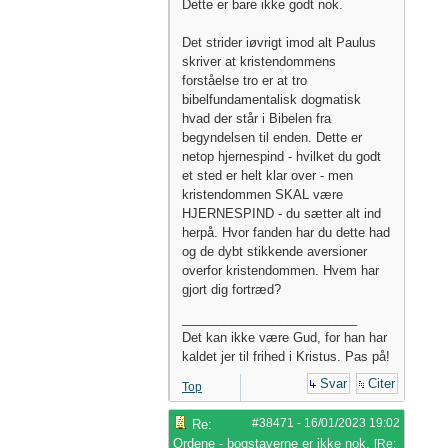
Dette er bare ikke godt nok.
Det strider iøvrigt imod alt Paulus
skriver at kristendommens
forståelse tro er at tro
bibelfundamentalisk dogmatisk
hvad der står i Bibelen fra
begyndelsen til enden. Dette er
netop hjernespind - hvilket du godt
et sted er helt klar over - men
kristendommen SKAL være
HJERNESPIND - du sætter alt ind
herpå. Hvor fanden har du dette had
og de dybt stikkende aversioner
overfor kristendommen. Hvem har
gjort dig fortræd?
_________________________
Det kan ikke være Gud, for han har
kaldet jer til frihed i Kristus. Pas på!
Svar
Citer
Top
#38471
-
16/01/2023
19:02
Re:
Ordene - bogstaverne er ikke nok.
[
Re: