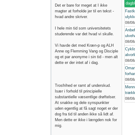
dagb
Det er bare for meget at I ikke
magter at forholde jer til en tekst -
Fastk
hvad andre skriver.
ulykke
08/08
I hele min tid som universitetets
Anbef
studerende var det hvad vi skulle.
ulveh
08/08
Vi havde det med Kræn-p og ALH
Cykli
Anne og Flemming Vang og Disciple
alvorl
og et par anonyme i sin tid - men alt
08/08
dette er der intet af i dag.
Oman
forhan
08/08
Trosfrihed er ramt af underskud.
Menne
Især i forhold til principielle
trækk
substantielle væsentlige drøftelser.
08/08
At snakke og dele synspunkter
uden egentlig at få sagt noget er der
dog fra tid til anden ikke så lidt af.
Men dette er ikke i længden nok for
mig.