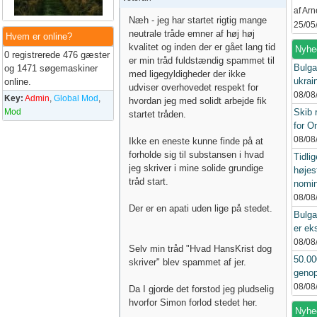
af Ar
Næh - jeg har startet rigtig mange
25/05
neutrale tråde emner af høj høj
Hvem er online?
kvalitet og inden der er gået lang tid
Nyhe
0 registrerede 476 gæster
er min tråd fuldstændig spammet til
Bulga
og 1471 søgemaskiner
med ligegyldigheder der ikke
ukrai
online.
udviser overhovedet respekt for
08/08
Key:
Admin
,
Global Mod
,
hvordan jeg med solidt arbejde fik
Mod
Skib 
startet tråden.
for 
08/08
Ikke en eneste kunne finde på at
forholde sig til substansen i hvad
Tidlig
jeg skriver i mine solide grundige
højes
tråd start.
nomin
08/08
Der er en apati uden lige på stedet.
Bulga
er ek
08/08
Selv min tråd "Hvad HansKrist dog
50.00
skriver" blev spammet af jer.
genop
08/08
Da I gjorde det forstod jeg pludselig
hvorfor Simon forlod stedet her.
Nyhed