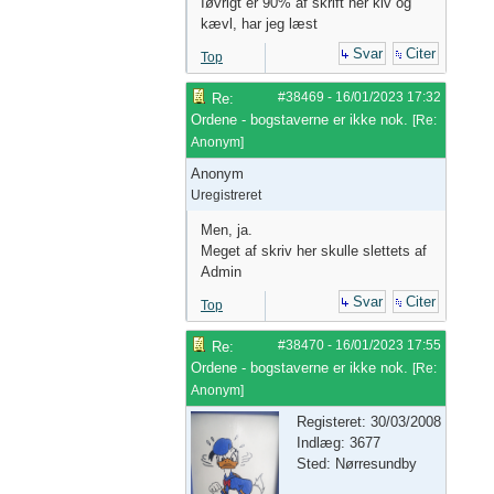
Iøvrigt er 90% af skrift her kiv og
kævl, har jeg læst
Svar
Citer
Top
#38469
-
16/01/2023
17:32
Re:
Ordene - bogstaverne er ikke nok.
[
Re:
Anonym
]
Anonym
Uregistreret
Men, ja.
Meget af skriv her skulle slettets af
Admin
Svar
Citer
Top
#38470
-
16/01/2023
17:55
Re:
Ordene - bogstaverne er ikke nok.
[
Re:
Anonym
]
Registeret: 30/03/2008
Indlæg: 3677
Sted: Nørresundby