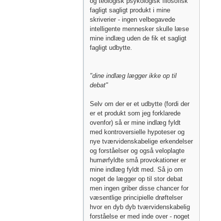
og teologisk psykologisk filosofisk
fagligt sagligt produkt i mine
skriverier - ingen velbegavede
intelligente mennesker skulle læse
mine indlæg uden de fik et sagligt
fagligt udbytte.
"dine indlæg lægger ikke op til
debat"
Selv om der er et udbytte (fordi der
er et produkt som jeg forklarede
ovenfor) så er mine indlæg fyldt
med kontroversielle hypoteser og
nye tværvidenskabelige erkendelser
og forståelser og også veloplagte
humørfyldte små provokationer er
mine indlæg fyldt med. Så jo om
noget de lægger op til stor debat
men ingen griber disse chancer for
væsentlige principielle drøftelser
hvor en dyb dyb tværvidenskabelig
forståelse er med inde over - noget