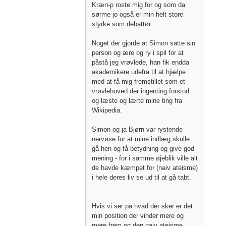
Kræn-p roste mig for og som da
sørme jo også er min helt store
styrke som debattør.
Noget der gjorde at Simon satte sin
person og ære og ry i spil for at
påstå jeg vrøvlede, han fik endda
akademikere udefra til at hjælpe
med at få mig fremstillet som et
vrøvlehoved der ingenting forstod
og læste og lærte mine ting fra
Wikipedia.
Simon og ja Bjørn var rystende
nervøse for at mine indlæg skulle
gå hen og få betydning og give god
mening - for i samme øjeblik ville alt
de havde kæmpet for (naiv ateisme)
i hele deres liv se ud til at gå tabt.
Hvis vi ser på hvad der sker er det
min position der vinder mere og
mere frem og den naiv ateisme