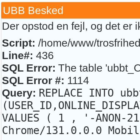
UBB Besked
Der opstod en fejl, og det er 
Script:
/home/www/trosfrihed.
Line#:
436
SQL Error:
The table 'ubbt_O
SQL Error #:
1114
Query:
REPLACE INTO ubb
(USER_ID,ONLINE_DISPLA
VALUES ( 1 , '-ANON-21
Chrome/131.0.0.0 Mobil