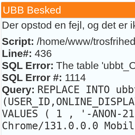
UBB Besked
Der opstod en fejl, og det er 
Script:
/home/www/trosfrihed.
Line#:
436
SQL Error:
The table 'ubbt_O
SQL Error #:
1114
Query:
REPLACE INTO ubb
(USER_ID,ONLINE_DISPLA
VALUES ( 1 , '-ANON-21
Chrome/131.0.0.0 Mobil