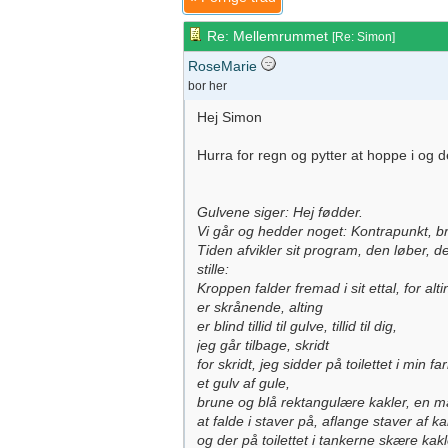
Re: Mellemrummet
[
Re: Simon
]
RoseMarie
bor her
Hej Simon
Hurra for regn og pytter at hoppe i og de
Gulvene siger: Hej fødder.
Vi går og hedder noget: Kontrapunkt, br
Tiden afvikler sit program, den løber, d
stille:
Kroppen falder fremad i sit ettal, for alti
er skrånende, alting
er blind tillid til gulve, tillid til dig,
jeg går tilbage, skridt
for skridt, jeg sidder på toilettet i min
et gulv af gule,
brune og blå rektangulære kakler, en 
at falde i staver på, aflange staver af k
og der på toilettet i tankerne skære kakl