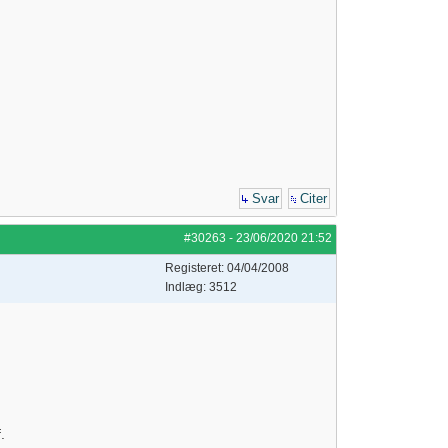
Svar
Citer
#30263
-
23/06/2020
21:52
Registeret: 04/04/2008
Indlæg: 3512
.