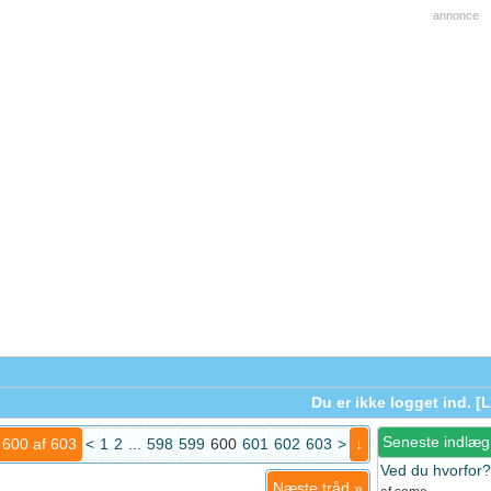
annonce
Du er ikke logget ind. [
L
Seneste indlæg
 600 af 603
<
1
2
...
598
599
600
601
602
603
>
↓
Ved du hvorfor?
Næste tråd
»