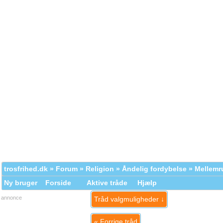
trosfrihed.dk
»
Forum
»
Religion
»
Åndelig fordybelse
» Mellem
Ny bruger
Forside
Aktive tråde
Hjælp
annonce
Tråd valgmuligheder ↓
«
Forrige tråd