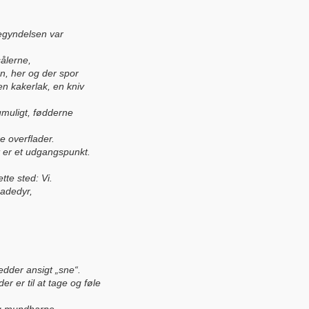
begyndelsen var
ålerne,
ion, her og der spor
en kakerlak, en kniv
umuligt, fødderne
e overflader.
et er et udgangspunkt.
te sted: Vi.
badedyr,
edder ansigt „sne“.
r er til at tage og føle