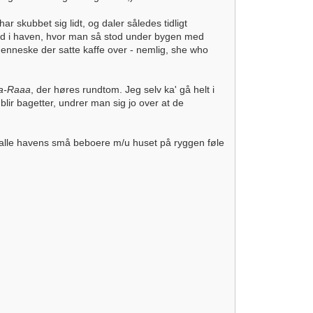
 skubbet sig lidt, og daler således tidligt
g ud i haven, hvor man så stod under bygen med
t menneske der satte kaffe over - nemlig, she who
a-Raaa
, der høres rundtom. Jeg selv ka' gå helt i
blir bagetter, undrer man sig jo over at de
å alle havens små beboere m/u huset på ryggen føle