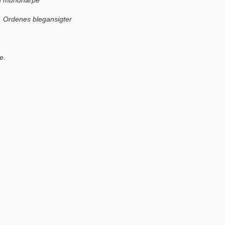
eg mundharpe
. Ordenes blegansigter
e.