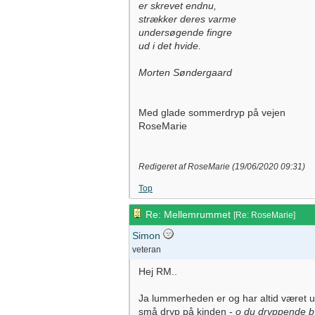
er skrevet endnu,
strækker deres varme
undersøgende fingre
ud i det hvide.
Morten Søndergaard
Med glade sommerdryp på vejen
RoseMarie
Redigeret af RoseMarie (
19/06/2020
09:31
)
Top
Re: Mellemrummet
[
Re: RoseMarie
]
Simon
veteran
Hej RM..
Ja lummerheden er og har altid været uu
små dryp på kinden -
o du dryppende by