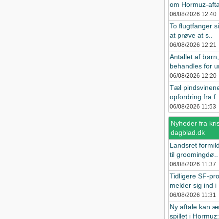
om Hormuz-afta
06/08/2026
12:40
To flugtfanger si
at prøve at s..
06/08/2026
12:21
Antallet af børn
behandles for u
06/08/2026
12:20
Tæl pindsvinene
opfordring fra f.
06/08/2026
11:53
Nyheder fra kris
dagblad.dk
Landsret formild
til groomingdø..
06/08/2026
11:37
Tidligere SF-prof
melder sig ind i
06/08/2026
11:31
Ny aftale kan 
spillet i Hormuz: 