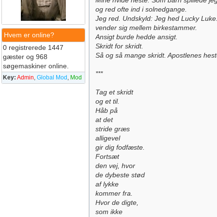
Mine hvide heste. Som barn spillede j
og red ofte ind i solnedgange.
Jeg red. Undskyld: Jeg hed Lucky Luke
vender sig mellem birkestammer.
Hvem er online?
Ansigt burde hedde ansigt.
Skridt for skridt.
0 registrerede 1447
Så og så mange skridt. Apostlenes hest
gæster og 968
søgemaskiner online.
***
Key:
Admin
,
Global Mod
,
Mod
Tag et skridt
og et til.
Håb på
at det
stride græs
alligevel
gir dig fodfæste.
Fortsæt
den vej, hvor
de dybeste stød
af lykke
kommer fra.
Hvor de digte,
som ikke