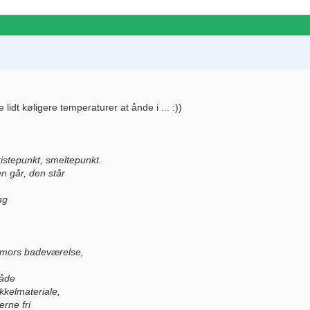
 lidt køligere temperaturer at ånde i ... :))
istepunkt, smeltepunkt.
en går, den står
ng
 farmors badeværelse,
måde
akkelmateriale,
erne fri