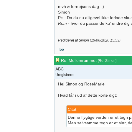
mvh & fornøjsens dag..;)
Simon
P.s.: Da du nu alligevel ikke forlade s
Rom
- hvor du passende ku' undre dig o
Redigeret af Simon (
19/06/2020
15:53
)
Top
Re: Mellemrummet
[
Re: Simon
]
ABC
Uregistreret
Hej Simon og RoseMarie
Hvad får i ud af dette korte digt:
Citat:
Denne flygtige verden er et tegn 
Men selvsamme tegn er et slør, de