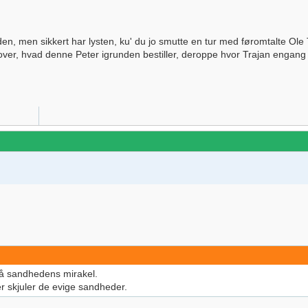
kuden, men sikkert har lysten, ku' du jo smutte en tur med føromtalte 
ver, hvad denne Peter igrunden bestiller, deroppe hvor Trajan engang 
på sandhedens mirakel.
r skjuler de evige sandheder.