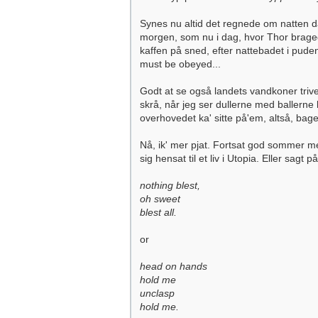
Synes nu altid det regnede om natten da 
morgen, som nu i dag, hvor Thor braged
kaffen på sned, efter nattebadet i puden
must be obeyed...
Godt at se også landets vandkoner triv
skrå, når jeg ser dullerne med ballerne 
overhovedet ka' sitte på'em, altså, bage
Nå, ik' mer pjat. Fortsat god sommer m
sig hensat til et liv i Utopia. Eller sagt
nothing blest,
oh sweet
blest all.
or
head on hands
hold me
unclasp
hold me.