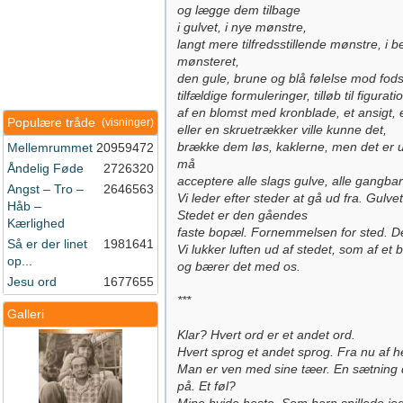
og lægge dem tilbage
i gulvet, i nye mønstre,
langt mere tilfredsstillende mønstre, i 
mønsteret,
den gule, brune og blå følelse mod fods
tilfældige formuleringer, tilløb til figurat
af en blomst med kronblade, et ansigt, 
Populære tråde
(visninger)
eller en skruetrækker ville kunne det,
brække dem løs, kaklerne, men det er 
Mellemrummet
20959472
må
Åndelig Føde
2726320
acceptere alle slags gulve, alle gangbar
Angst – Tro –
2646563
Vi leder efter steder at gå ud fra. Gulv
Håb –
Stedet er den gåendes
Kærlighed
faste bopæl. Fornemmelsen for sted. Det
Så er der linet
1981641
Vi lukker luften ud af stedet, som af et 
op...
og bærer det med os.
Jesu ord
1677655
***
Galleri
Klar? Hvert ord er et andet ord.
Hvert sprog et andet sprog. Fra nu af h
Man er ven med sine tæer. En sætning de
på. Et føl?