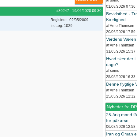
af somo
01/08/2026
07:36
#30247
-
19/06/2020
09:30
Bevidsthed - Tro
Kærlighed
Registeret: 02/05/2009
Indlæg: 1029
af Arne Thomsen
20/06/2026
17:59
Verdens Væren
af Arne Thomsen
31/05/2026
15:37
Hvad sker der i
dage?
af somo
25/05/2026
16:33
Denne flygtige 
af Arne Thomsen
25/05/2026
12:12
Nyheder fra DR
25-årig mand får
for påkørse..
06/08/2026
12:58
Iran og Oman e