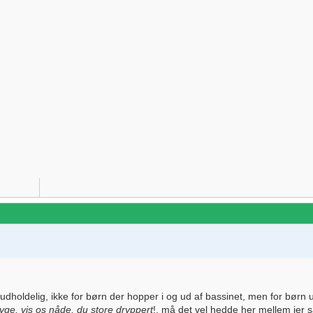
dholdelig, ikke for børn der hopper i og ud af bassinet, men for børn 
ge, vis os nåde, du store dryppert
!, må det vel hedde her mellem jer