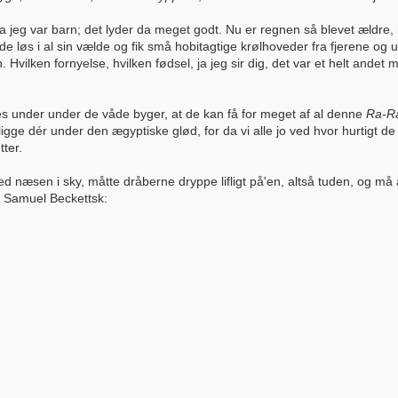
jeg var barn; det lyder da meget godt. Nu er regnen så blevet ældre, har
e løs i al sin vælde og fik små hobitagtige krølhoveder fra fjerene o
. Hvilken fornyelse, hvilken fødsel, ja jeg sir dig, det var et helt ande
es under under de våde byger, at de kan få for meget af al denne
Ra-R
ligge dér under den ægyptiske glød, for da vi alle jo ved hvor hurtigt de 
tter.
ed næsen i sky, måtte dråberne dryppe lifligt på'en, altså tuden, og m
 på Samuel Beckettsk: