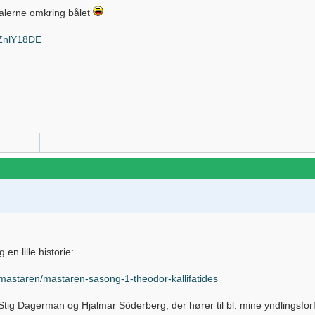
talerne omkring bålet
8ZnlY18DE
en lille historie:
mastaren/mastaren-sasong-1-theodor-kallifatides
ig Dagerman og Hjalmar Söderberg, der hører til bl. mine yndlingsforf