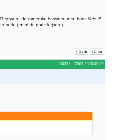
Ole Thomsen i de romerske bassiner, med hans
Veje til
tronede (en af de gode kejsere).
Svar
Citer
#30258
-
22/06/2020
00:53