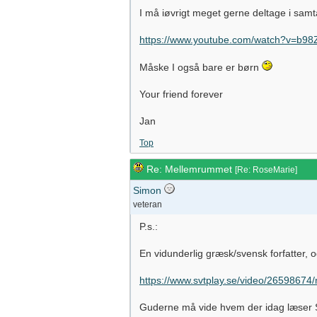
I må iøvrigt meget gerne deltage i sam
https://www.youtube.com/watch?v=b9
Måske I også bare er børn
Your friend forever
Jan
Top
Re: Mellemrummet
[
Re: RoseMarie
]
Simon
veteran
P.s.:
En vidunderlig græsk/svensk forfatter, og 
https://www.svtplay.se/video/26598674/
Guderne må vide hvem der idag læser St