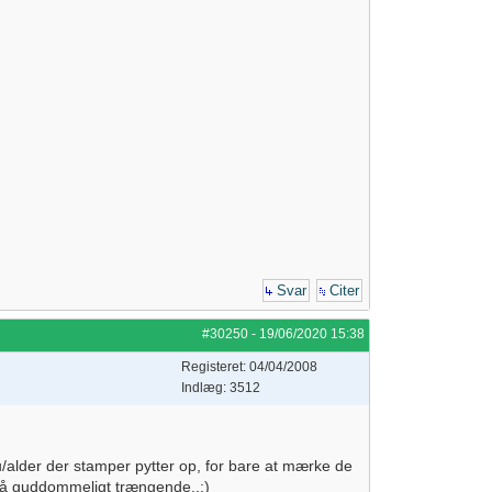
Svar
Citer
#30250
-
19/06/2020
15:38
Registeret: 04/04/2008
Indlæg: 3512
u/alder der stamper pytter op, for bare at mærke de
 så guddommeligt trængende..;)