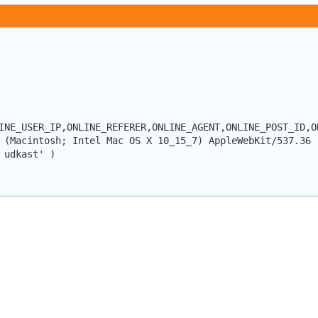
INE_USER_IP,ONLINE_REFERER,ONLINE_AGENT,ONLINE_POST_ID,O
 (Macintosh; Intel Mac OS X 10_15_7) AppleWebKit/537.36 
 udkast' )