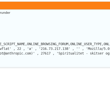
erunder
E_SCRIPT_NAME,ONLINE_BROWSING_FORUM,ONLINE_USER_TYPE,ONL
wflat' , 22 , 'a' , '216.73.217.138' , '' , 'Mozilla/5.0
ot@anthropic.com)' , 27617 , 'Spiritualitet - skitser og