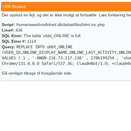
UBB Besked
Der opstod en fejl, og det er ikke muligt at fortsætte. Læs forklaring h
Script:
/home/www/trosfrihed.dk/debat/libs/html.inc.php
Line#:
436
SQL Error:
The table 'ubbt_ONLINE' is full
SQL Error #:
1114
Query:
REPLACE INTO ubbt_ONLINE
(USER_ID,ONLINE_DISPLAY_NAME,ONLINE_LAST_ACTIVITY,ONLIN
VALUES ( 1 , '-ANON-216.73.217.138' , 1786199254 , 'sho
Chrome/131.0.0.0 Safari/537.36; ClaudeBot/1.0; +claudeb
Gå venligst
tilbage
til foregående side.