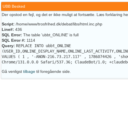
UBB Besked
Der opstod en fejl, og det er ikke muligt at fortsætte. Læs forklaring h
Script:
/home/www/trosfrihed.dk/debat/libs/html.inc.php
Line#:
436
SQL Error:
The table 'ubbt_ONLINE' is full
SQL Error #:
1114
Query:
REPLACE INTO ubbt_ONLINE
(USER_ID,ONLINE_DISPLAY_NAME,ONLINE_LAST_ACTIVITY,ONLIN
VALUES ( 1 , '-ANON-216.73.217.117' , 1786074426 , 'sho
Chrome/131.0.0.0 Safari/537.36; ClaudeBot/1.0; +claudeb
Gå venligst
tilbage
til foregående side.