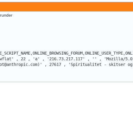
erunder
E_SCRIPT_NAME,ONLINE_BROWSING_FORUM,ONLINE_USER_TYPE,ONL
wflat' , 22 , 'a' , '216.73.217.117' , '' , 'Mozilla/5.0
ot@anthropic.com)' , 27617 , 'Spiritualitet - skitser og