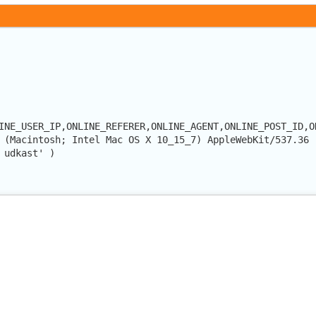
INE_USER_IP,ONLINE_REFERER,ONLINE_AGENT,ONLINE_POST_ID,O
 (Macintosh; Intel Mac OS X 10_15_7) AppleWebKit/537.36 
 udkast' )