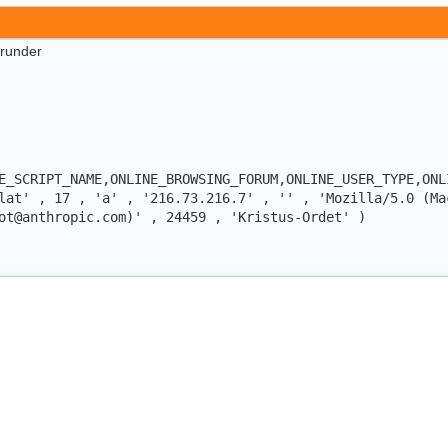
erunder
E_SCRIPT_NAME,ONLINE_BROWSING_FORUM,ONLINE_USER_TYPE,ONL
lat' , 17 , 'a' , '216.73.216.7' , '' , 'Mozilla/5.0 (Ma
ot@anthropic.com)' , 24459 , 'Kristus-Ordet' )