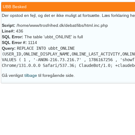
UBB Besked
Der opstod en fejl, og det er ikke muligt at fortsætte. Læs forklaring h
Script:
/home/www/trosfrihed.dk/debat/libs/html.inc.php
Line#:
436
SQL Error:
The table 'ubbt_ONLINE' is full
SQL Error #:
1114
Query:
REPLACE INTO ubbt_ONLINE
(USER_ID,ONLINE_DISPLAY_NAME,ONLINE_LAST_ACTIVITY,ONLIN
VALUES ( 1 , '-ANON-216.73.216.7' , 1786167256 , 'showf
Chrome/131.0.0.0 Safari/537.36; ClaudeBot/1.0; +claudeb
Gå venligst
tilbage
til foregående side.