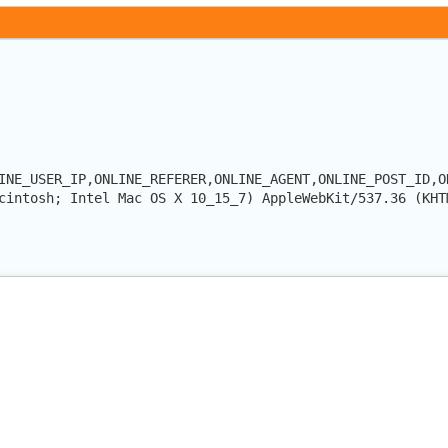
INE_USER_IP,ONLINE_REFERER,ONLINE_AGENT,ONLINE_POST_ID,O
cintosh; Intel Mac OS X 10_15_7) AppleWebKit/537.36 (KHT