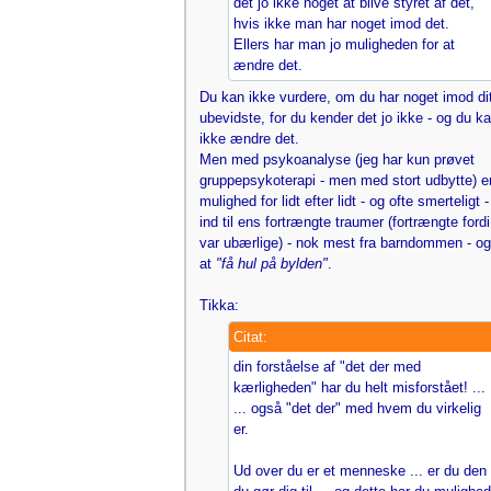
det jo ikke noget at blive styret af det,
hvis ikke man har noget imod det.
Ellers har man jo muligheden for at
ændre det.
Du kan ikke vurdere, om du har noget imod di
ubevidste, for du kender det jo ikke - og du k
ikke ændre det.
Men med psykoanalyse (jeg har kun prøvet
gruppepsykoterapi - men med stort udbytte) e
mulighed for lidt efter lidt - og ofte smerteligt -
ind til ens fortrængte traumer (fortrængte ford
var ubærlige) - nok mest fra barndommen - og
at
"få hul på bylden"
.
Tikka:
Citat:
din forståelse af "det der med
kærligheden" har du helt misforstået! ...
... også "det der" med hvem du virkelig
er.
Ud over du er et menneske ... er du den