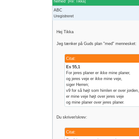
helhed”
[
Re: Tikka
]
ABC
Uregistreret
Hej Tikka
Jeg tænker på Guds plan "med" mennesket:
Citat:
Es 55,1
For jeres planer er ikke mine planer,
og jeres veje er ikke mine veje,
siger Herren;
v9 for så højt som himlen er over jorden,
er mine veje højt over jeres veje
og mine planer over jeres planer.
Du skriver/skrev:
Citat: