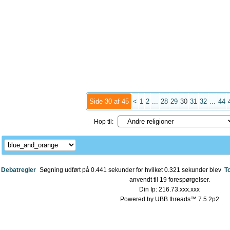
Side 30 af 45
<
1
2
...
28
29
30
31
32
...
44
Hop til:
Debatregler
Søgning udført på 0.441 sekunder for hvilket 0.321 sekunder blev
T
anvendt til 19 forespørgelser.
Din Ip: 216.73.xxx.xxx
Powered by UBB.threads™ 7.5.2p2