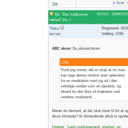
Svar
Top
#21031
-
29/06/201
Re: ”Den fuldkomne
helhed”
[
Re:
]
Registeret: 05/
Tikka
Indlæg: 2195
bor her
ABC skrev:
Du skriver/skrev:
Citat:
Fordi jeg mener, det er utopi at tro man
kan tage denne intuitivt anet oplevelse
fra en meditation med sig ud i den
virkelige verden som en identitet, og
tilmed tro den ikke vil krakelere ved
verdens modstand ...
Mener du dermed, at der skal mere til for at o
disse tilstande? At tilstandende altså er opnåe
Ordene: "varig sindsligevægt, klarhed, og