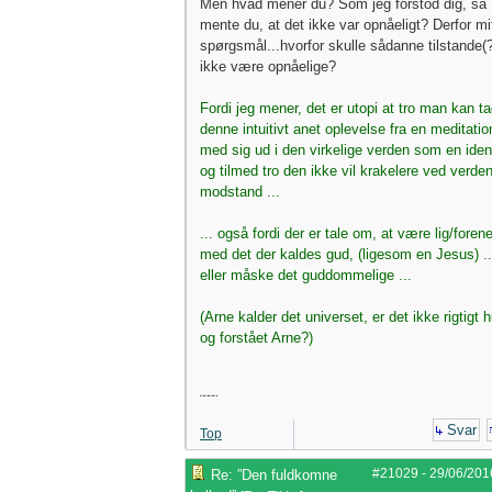
Men hvad mener du? Som jeg forstod dig, så
mente du, at det ikke var opnåeligt? Derfor mi
spørgsmål...hvorfor skulle sådanne tilstande(
ikke være opnåelige?
Fordi jeg mener, det er utopi at tro man kan t
denne intuitivt anet oplevelse fra en meditatio
med sig ud i den virkelige verden som en ident
og tilmed tro den ikke vil krakelere ved verde
modstand ...
... også fordi der er tale om, at være lig/forene
med det der kaldes gud, (ligesom en Jesus) ..
eller måske det guddommelige ...
(Arne kalder det universet, er det ikke rigtigt 
og forstået Arne?)
¨¨¨¨
Svar
Top
#21029
-
29/06/201
Re: ”Den fuldkomne