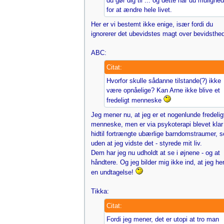
du gør dig til ... og dette har du mulighed
for at ændre hele livet.
Her er vi bestemt ikke enige, især fordi du
ignorerer det ubevidstes magt over bevidsthe
ABC:
Citat:
Hvorfor skulle sådanne tilstande(?) ikke
være opnåelige? Kan Arne ikke blive et
fredeligt menneske
Jeg mener nu, at jeg er et nogenlunde fredelig
menneske, men er via psykoterapi blevet klar
hidtil fortrængte ubærlige barndomstraumer, 
uden at jeg vidste det - styrede mit liv.
Dem har jeg nu udholdt at se i øjnene - og at
håndtere. Og jeg bilder mig ikke ind, at jeg her
en undtagelse!
Tikka:
Citat:
Fordi jeg mener, det er utopi at tro man