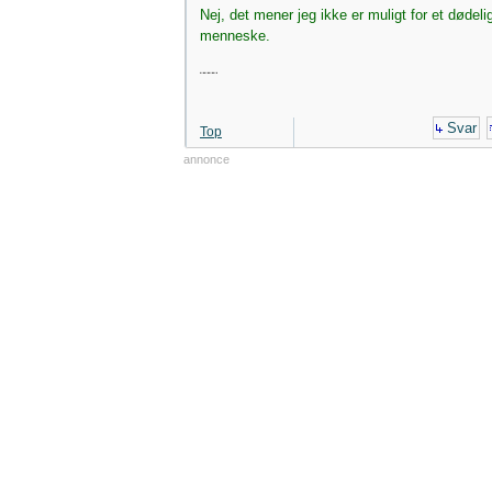
Nej, det mener jeg ikke er muligt for et dødeli
menneske.
¨¨¨¨
Svar
Top
annonce