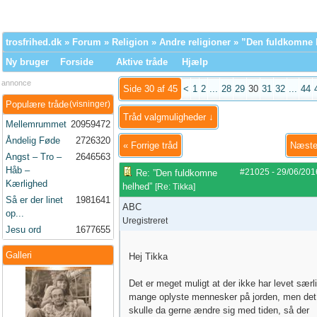
trosfrihed.dk
»
Forum
»
Religion
»
Andre religioner
» ”Den fuldkomne 
Ny bruger
Forside
Aktive tråde
Hjælp
annonce
Side 30 af 45
<
1
2
...
28
29
30
31
32
...
44
Populære tråde
(visninger)
Tråd valgmuligheder ↓
Mellemrummet
20959472
Åndelig Føde
2726320
«
Forrige tråd
Næste
Angst – Tro –
2646563
Håb –
#21025
-
29/06/201
Re: ”Den fuldkomne
Kærlighed
helhed”
[
Re: Tikka
]
Så er der linet
1981641
ABC
op...
Uregistreret
Jesu ord
1677655
Galleri
Hej Tikka
Det er meget muligt at der ikke har levet særli
mange oplyste mennesker på jorden, men det
skulle da gerne ændre sig med tiden, så der