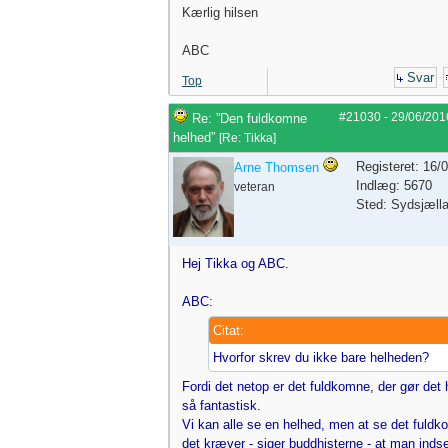
Kærlig hilsen
ABC
Svar
Top
#21030
-
29/06/201
Re: ”Den fuldkomne
helhed”
[
Re: Tikka
]
Registeret: 16/
Arne Thomsen
Indlæg: 5670
veteran
Sted: Sydsjæll
Hej Tikka og ABC.
ABC:
Citat:
Hvorfor skrev du ikke bare helheden?
Fordi det netop er det fuldkomne, der gør det 
så fantastisk.
Vi kan alle se en helhed, men at se det fuldk
det kræver - siger buddhisterne - at man indse