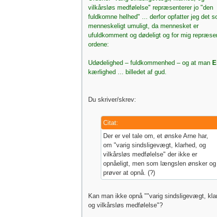
vilkårsløs medfølelse" repræsenterer jo "den
fuldkomne helhed" ... derfor opfatter jeg det 
menneskeligt umuligt, da mennesket er
ufuldkomment og dødeligt og for mig repræse
ordene:
Udødelighed – fuldkommenhed – og at man
E
kærlighed ... billedet af gud.
Du skriver/skrev:
Citat:
Der er vel tale om, et ønske Arne har,
om "varig sindsligevægt, klarhed, og
vilkårsløs medfølelse" der ikke er
opnåeligt, men som længslen ønsker og
prøver at opnå. (?)
Kan man ikke opnå ""varig sindsligevægt, kla
og vilkårsløs medfølelse"?