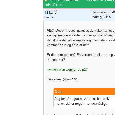
helhed”
[
Re:
]
Registeret: 05/
Tikka
Indlæg: 2195
bor her
ABC:
Det er meget muligt at der ikke har leve
særligt mange oplyste mennesker på jorden,
det skulle da gerne ændre sig med tiden, så d
kommer flere og flere af dem.
Er det ikke planen? En verden befolket af opl
mennesker?
Hvilken plan tænker du på?
Du skriver:(
)
skrev ABC
Citat:
Jeg forstår også på Arne, at han selv
mener, det er noget nær uopnåeligt.