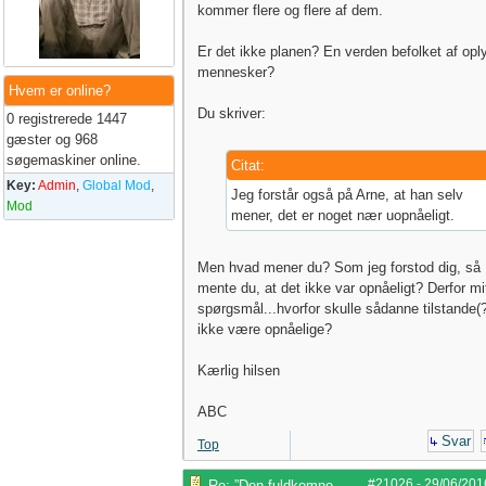
kommer flere og flere af dem.
Er det ikke planen? En verden befolket af opl
mennesker?
Hvem er online?
Du skriver:
0 registrerede 1447
gæster og 968
søgemaskiner online.
Citat:
Key:
Admin
,
Global Mod
,
Jeg forstår også på Arne, at han selv
Mod
mener, det er noget nær uopnåeligt.
Men hvad mener du? Som jeg forstod dig, så
mente du, at det ikke var opnåeligt? Derfor mi
spørgsmål...hvorfor skulle sådanne tilstande(
ikke være opnåelige?
Kærlig hilsen
ABC
Svar
Top
#21026
-
29/06/201
Re: ”Den fuldkomne