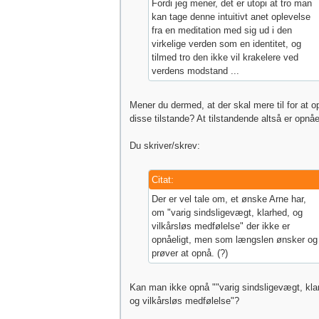
Fordi jeg mener, det er utopi at tro man
kan tage denne intuitivt anet oplevelse
fra en meditation med sig ud i den
virkelige verden som en identitet, og
tilmed tro den ikke vil krakelere ved
verdens modstand ...
Mener du dermed, at der skal mere til for at o
disse tilstande? At tilstandende altså er opnåe
Du skriver/skrev:
Citat:
Der er vel tale om, et ønske Arne har,
om "varig sindsligevægt, klarhed, og
vilkårsløs medfølelse" der ikke er
opnåeligt, men som længslen ønsker og
prøver at opnå. (?)
Kan man ikke opnå ""varig sindsligevægt, kla
og vilkårsløs medfølelse"?