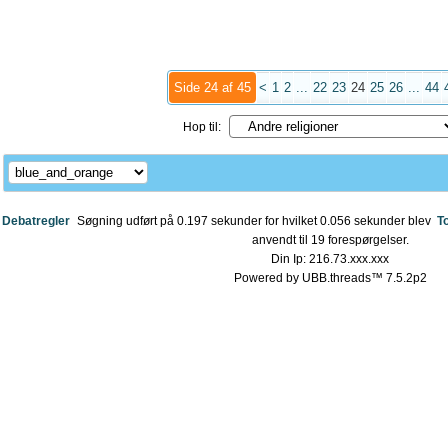
Side 24 af 45
<
1
2
...
22
23
24
25
26
...
44
Hop til:
Debatregler
Søgning udført på 0.197 sekunder for hvilket 0.056 sekunder blev
T
anvendt til 19 forespørgelser.
Din Ip: 216.73.xxx.xxx
Powered by UBB.threads™ 7.5.2p2