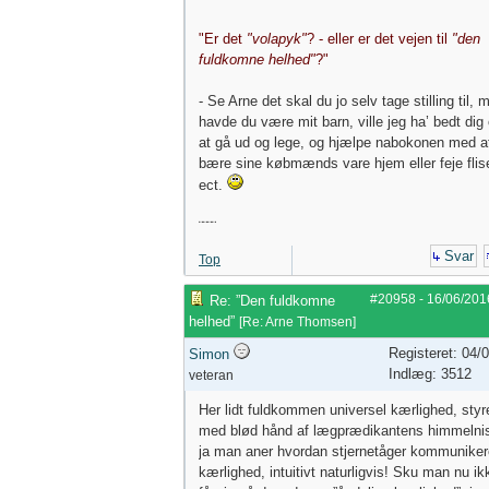
"Er det
"volapyk"
? - eller er det vejen til
"den
fuldkomne helhed"
?"
- Se Arne det skal du jo selv tage stilling til, 
havde du være mit barn, ville jeg ha’ bedt dig
at gå ud og lege, og hjælpe nabokonen med a
bære sine købmænds vare hjem eller feje flis
ect.
¨¨¨¨
Svar
Top
#20958
-
16/06/201
Re: ”Den fuldkomne
helhed”
[
Re: Arne Thomsen
]
Registeret: 04/
Simon
Indlæg: 3512
veteran
Her lidt fuldkommen universel kærlighed, styr
med blød hånd af lægprædikantens himmelni
ja man aner hvordan stjernetåger kommuniker
kærlighed, intuitivt naturligvis! Sku man nu ik