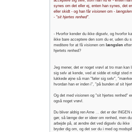
acceptere sig selv, som han nu er - enten han
synes om det eller ej, enten han synes, det e
eller skidt - og han får
visionen
om -
længslen
-
"sit hjertes renhed"
.
- Hvorfor kender du ikke digselv, og hvorfor k
ikke bare acceptere den som du er, uden du s
meditere for at få visionen om
længslen
efter
hjertets renhed?
Jeg mener, det er noget vrøvl at tro man kan 
sig selv at kende, ved at sidde et roligt sted
lukkede øjne så man "føler sig selv", "mærker
hvordan han er inden i", "på bunden af sit hjer
Og det med visionen og "sit hjertes renhed" e
også noget vrøvl.
Du bliver aldrig ren Arne … det er der INGEN 
gør, så længe der er ideer om renhed, men du
arbejde på, at ændre det ved digselv du ikke
bryder dig om, og det ser du i med og modspi