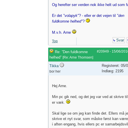
Og herefter ser verden nok ikke helt ud som 
Er det
"volapyk"
? - eller er det vejen til
"den
fuldkomne helhed"
?
M.v.h. Arne
Svar
Top
#20949
-
15/06/201
Re: ”Den fuldkomne
helhed”
[
Re: Arne Thomsen
]
Registeret: 05/
Tikka
Indlæg: 2195
bor her
Hej Arne.
Min pc gik ned, og det jeg var ved at skrive til
er væk.
Skal lige se om jeg kan finde det. Ellers må j
skrive et nyt svar, som måske først kan være
i aften engang, hvis ellers pc er samarbejdsvil