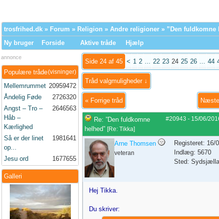
trosfrihed.dk
»
Forum
»
Religion
»
Andre religioner
» ”Den fuldkomne 
Ny bruger
Forside
Aktive tråde
Hjælp
annonce
Side 24 af 45
<
1
2
...
22
23
24
25
26
...
44
Populære tråde
(visninger)
Tråd valgmuligheder ↓
Mellemrummet
20959472
Åndelig Føde
2726320
«
Forrige tråd
Næste
Angst – Tro –
2646563
Håb –
#20943
-
15/06/201
Re: ”Den fuldkomne
Kærlighed
helhed”
[
Re: Tikka
]
Så er der linet
1981641
Registeret: 16/
Arne Thomsen
op...
Indlæg: 5670
veteran
Jesu ord
1677655
Sted: Sydsjæll
Galleri
Hej Tikka.
Du skriver: