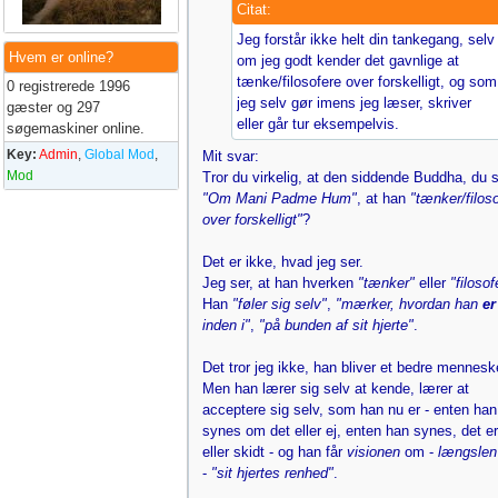
Citat:
Jeg forstår ikke helt din tankegang, selv
Hvem er online?
om jeg godt kender det gavnlige at
tænke/filosofere over forskelligt, og som
0 registrerede 1996
jeg selv gør imens jeg læser, skriver
gæster og 297
eller går tur eksempelvis.
søgemaskiner online.
Key:
Admin
,
Global Mod
,
Mit svar:
Mod
Tror du virkelig, at den siddende Buddha, du så
"Om Mani Padme Hum"
, at han
"tænker/filoso
over forskelligt"
?
Det er ikke, hvad jeg ser.
Jeg ser, at han hverken
"tænker"
eller
"filosof
Han
"føler sig selv"
,
"mærker, hvordan han
er
inden i"
,
"på bunden af sit hjerte"
.
Det tror jeg ikke, han bliver et bedre mennesk
Men han lærer sig selv at kende, lærer at
acceptere sig selv, som han nu er - enten han
synes om det eller ej, enten han synes, det e
eller skidt - og han får
visionen
om -
længslen
-
"sit hjertes renhed"
.