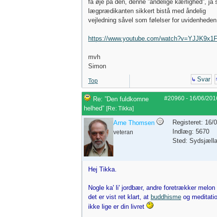
få øje på den, denne ”åndelige kærlighed”, ja s
lægprædikanten sikkert bistå med åndelig
vejledning såvel som følelser for uvidenheden.
https://www.youtube.com/watch?v=YJJK9x1
mvh
Simon
Svar
Top
#20960
-
16/06/201
Re: ”Den fuldkomne
helhed”
[
Re: Tikka
]
Registeret: 16/
Arne Thomsen
Indlæg: 5670
veteran
Sted: Sydsjæll
Hej Tikka.
Nogle ka' li' jordbær, andre foretrækker melon 
det er vist ret klart, at
buddhisme
og meditati
ikke lige er din livret