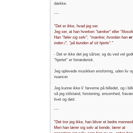
dække.
¨¨¨¨
"Det er ikke, hvad jeg ser.
Jeg ser, at han hverken
"tænker"
eller
"filosof
Han
"føler sig selv"
, "mærker, hvordan han
er
inden i", "på bunden af sit hjerte"."
- Det er ikke det jeg så/ser, og du ved vel god
"hjertet" er forræderisk.
Jeg oplevede musikken ensformig, uden liv o
nuancer.
Jeg kunne ikke li’ farverne på billedet, og i bil
så jeg stilstand, forstening, ensomhed, fravær
livet og død.
¨¨¨¨
"Det tror jeg ikke, han bliver et bedre mennes
Men han lærer sig selv at kende, lærer at