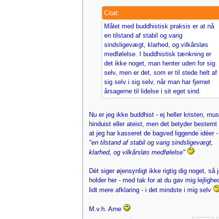
Citat:
Målet med buddhistisk praksis er at nå
en tilstand af stabil og varig
sindsligevægt, klarhed, og vilkårsløs
medfølelse. I buddhistisk tænkning er
det ikke noget, man henter uden for sig
selv, men er det, som er til stede helt af
sig selv i sig selv, når man har fjernet
årsagerne til lidelse i sit eget sind.
Nu er jeg ikke buddhist - ej heller kristen, mus
hinduist eller ateist, men det betyder bestemt 
at jeg har kasseret de bagved liggende idéer -
"en tilstand af stabil og varig sindsligevægt,
klarhed, og vilkårsløs medfølelse"
Dét siger øjensynligt ikke rigtig dig noget, så 
holder her - med tak for at du gav mig lejlighed
lidt mere afklaring - i det mindste i mig selv
M.v.h. Arne