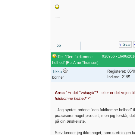
¨¨¨¨
Svar
Top
#20956
-
16/06/201
Re: ”Den fuldkomne
helhed”
[
Re: Arne Thomsen
]
Registeret: 05/
Tikka
Indlæg: 2195
bor her
Arne:
"Er det "
volapyk
"? - eller er det vejen ti
fuldkomne helhed"
?"
- Jeg syntes ordene "den fuldkomne helhed" i
præciserer noget præcist, men jeg forstår, det
på din ønskeliste.
Selv kender jeg ikke noget, som sætningen k