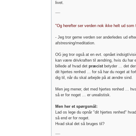
livet.
¨¨¨¨
"Og herefter ser verden nok ikke helt ud som 
- Jeg tror gerne verden ser anderledes ud efte
afstresning/meditation.
OG jeg tror også at en evt. opnået indsigt/vis
kan være drivkraften til ændring, hvis du har 
billede af hvad det
præcist
betyder … det de
dit hjertes renhed … for så har du noget at fo
dig til, når du skal arbejde på at ændre sind.
Men jeg mener, det med hjertes renhed … hv
så er for noget … er urealistisk.
Men her et spørgsmål:
Lad os lege du opnår "dit hjertes renhed" hvad
så end er for noget.
Hvad skal det så bruges til?
¨¨¨¨