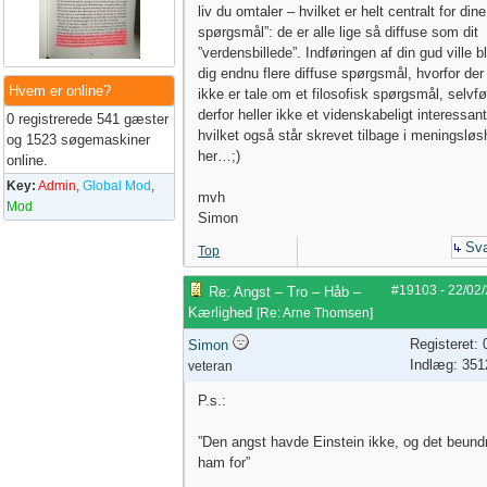
liv du omtaler – hvilket er helt centralt for dine
spørgsmål”: de er alle lige så diffuse som dit
”verdensbillede”. Indføringen af din gud ville bl
dig endnu flere diffuse spørgsmål, hvorfor der
Hvem er online?
ikke er tale om et filosofisk spørgsmål, selvfø
derfor heller ikke et videnskabeligt interessant
0 registrerede 541 gæster
hvilket også står skrevet tilbage i meningslø
og 1523 søgemaskiner
her…;)
online.
Key:
Admin
,
Global Mod
,
mvh
Mod
Simon
Sva
Top
#19103
-
22/02
Re: Angst – Tro – Håb –
Kærlighed
[
Re: Arne Thomsen
]
Registeret:
Simon
Indlæg: 351
veteran
P.s.:
”Den angst havde Einstein ikke, og det beundr
ham for”