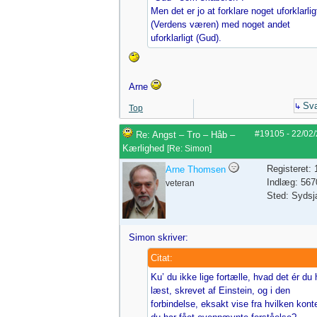
Men det er jo at forklare noget uforklarlig
(Verdens væren) med noget andet
uforklarligt (Gud).
Arne
Sva
Top
#19105
-
22/02
Re: Angst – Tro – Håb –
Kærlighed
[
Re: Simon
]
Registeret:
Arne Thomsen
Indlæg: 567
veteran
Sted: Sydsj
Simon skriver:
Citat:
Ku’ du ikke lige fortælle, hvad det ér du 
læst, skrevet af Einstein, og i den
forbindelse, eksakt vise fra hvilken kont