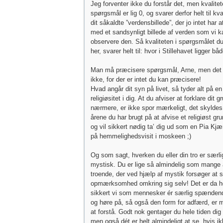
Jeg forventer ikke du forstår det, men kvalitet
spørgsmål er lig 0, og svarer derfor helt til kva
dit såkaldte ”verdensbillede”, der jo intet har a
med et sandsynligt billede af verden som vi k
observere den. Så kvaliteten i spørgsmålet du 
her, svarer helt til: hvor i Stillehavet ligger bå
Man må præcisere spørgsmål, Arne, men det
ikke, for der er intet du kan præcisere!
Hvad angår dit syn på livet, så tyder alt på e
religiøsitet i dig. At du afviser at forklare dit 
nærmere, er ikke spor mærkeligt, det skyldes
årene du har brugt på at afvise et religiøst gr
og vil sikkert nødig ta’ dig ud som en Pia Kj
på hemmelighedsvisit i moskeen ;)
Og som sagt, hverken du eller din tro er særli
mystisk. Du er lige så almindelig som mange
troende, der ved hjælp af mystik forsøger at s
opmærksomhed omkring sig selv! Det er da he
sikkert vi som mennesker ér særlig spænden
og høre på, så også den form for adfærd, er m.
at forstå. Godt nok gentager du hele tiden dig 
men også dét er helt almindeligt at se, hvis 