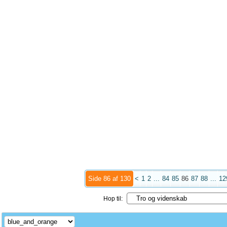
Side 86 af 130
<
1
2
...
84
85
86
87
88
...
12
Hop til: