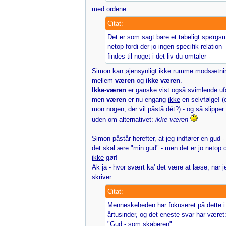
med ordene:
Citat:
Det er som sagt bare et tåbeligt spørgsm
netop fordi der jo ingen specifik relation
findes til noget i det liv du omtaler -
Simon kan øjensynligt ikke rumme modsætni
mellem
væren
og
ikke væren
.
Ikke-væren
er ganske vist også svimlende ufa
men
væren
er nu engang
ikke
en selvfølge! (
mon nogen, der vil påstå dét?) - og så slipper 
uden om alternativet:
ikke-væren
Simon påstår herefter, at jeg indfører en gud 
det skal ære "min gud" - men det er jo netop d
ikke
gør!
Ak ja - hvor svært ka' det være at læse, når j
skriver:
Citat:
Menneskeheden har fokuseret på dette i
årtusinder, og det eneste svar har været
"Gud - som skaberen".