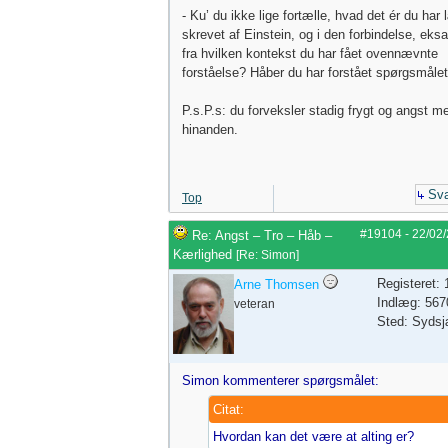
- Ku’ du ikke lige fortælle, hvad det ér du har 
skrevet af Einstein, og i den forbindelse, eksa
fra hvilken kontekst du har fået ovennævnte
forståelse? Håber du har forstået spørgsmålet.
P.s.P.s: du forveksler stadig frygt og angst m
hinanden.
Sva
Top
#19104
-
22/02
Re: Angst – Tro – Håb –
Kærlighed
[
Re: Simon
]
Registeret:
Arne Thomsen
Indlæg: 567
veteran
Sted: Sydsj
Simon kommenterer spørgsmålet:
Citat:
Hvordan kan det være at alting er?