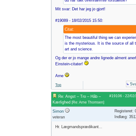
du har fået ovennævnte forståelse?
Mit svar: Det har jeg jo gjort!
#19089 - 18/02/2015 15:50:
Citat:
The most beautiful thing we can experie
is the mysterious. It is the source of all 
art and science.
Og der er jo mange andre lignede alment ane
Einstein-citater!
Arne
Sva
Top
#19106
-
22/02
Re: Angst – Tro – Håb –
Kærlighed
[
Re: Arne Thomsen
]
Registeret:
Simon
Indlæg: 351
veteran
Hr. Lægmandsprædikant...