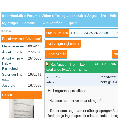
trosfrihed.dk
»
Forum
»
Viden
»
Tro og videnskab
» Angst – Tro – Håb
Ny bruger
Forside
Aktive tråde
Hjælp
annonce
Side 86 af 130
<
1
2
...
84
85
86
87
88
...
12
Populære tråde
(visninger)
Tråd valgmuligheder ↓
Mellemrummet
20959472
Åndelig Føde
2726320
«
Forrige tråd
Næ
Angst – Tro –
2646563
Håb –
#19102
-
22/02
Re: Angst – Tro – Håb –
Kærlighed
Kærlighed
[
Re: Arne Thomsen
]
Så er der linet
1981641
Registeret:
Simon
op...
Indlæg: 351
veteran
Jesu ord
1677655
Hr. Lægmandsprædikant..
Galleri
"Hvordan kan det være at alting er".
- Det er som sagt bare et tåbeligt spørgsmål,
fordi der jo ingen specifik relation findes til no