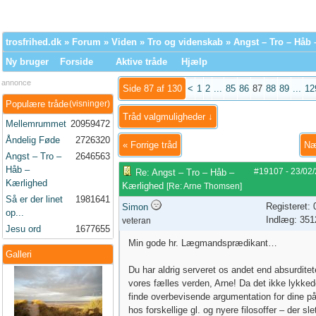
trosfrihed.dk
»
Forum
»
Viden
»
Tro og videnskab
» Angst – Tro – Håb
Ny bruger
Forside
Aktive tråde
Hjælp
annonce
Side 87 af 130
<
1
2
...
85
86
87
88
89
...
12
Populære tråde
(visninger)
Tråd valgmuligheder ↓
Mellemrummet
20959472
Åndelig Føde
2726320
«
Forrige tråd
Næ
Angst – Tro –
2646563
Håb –
#19107
-
23/02
Re: Angst – Tro – Håb –
Kærlighed
Kærlighed
[
Re: Arne Thomsen
]
Så er der linet
1981641
Registeret:
Simon
op...
Indlæg: 351
veteran
Jesu ord
1677655
Min gode hr. Lægmandsprædikant…
Galleri
Du har aldrig serveret os andet end absurdite
vores fælles verden, Arne! Da det ikke lykked
finde overbevisende argumentation for dine p
hos forskellige gl. og nyere filosoffer – der sle