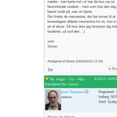
mødte – han kørte ind i et træ da hun var en
blomstrende student – men som hun den dag 
bærer rundt på, nær sit hjerte.
Der findes de mennesker, der har evnen til at
levendegøre afdøde mennesker for os, hun er
en af disse. Så hvis ikke jeg forstyrrer dig mid
broderiet, så nyd den…;)
mvh
Simon
Redigeret af Simon (
24/02/2015
15:36
)
Sva
Top
#19113
-
24/02
Re: Angst – Tro – Håb –
Kærlighed
[
Re: Simon
]
Registeret:
Arne Thomsen
Indlæg: 567
veteran
Sted: Sydsj