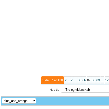
Side 87 af 130
<
1
2
...
85
86
87
88
89
...
12
Hop til: