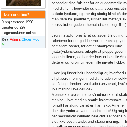
behandler dine følelser for en guddommelig m
med dit liv –, begyndte du så at søge opslutn
afdøde fysikere, og tror dig stadig blind på den
Hvem er online?
man bare ka’ pådutte fysikken lidt metafysisk
0 registrerede 1996
straks trutter guden i hornet et sted bag BB ;)
gæster og 297
søgemaskiner online.
Jeg vil stadig foreslå, at du søger tilslutning f
Key:
Admin
,
Global Mod
,
følerierne for det guddommelige meningsfyldt
Mod
helt andre steder, for det er stadigvæk ikke
(natur)videnskabers arbejde at proppe guder in
videnshullerne, de har dér intet at bestille Arn
dette ér og forblir din egen lille private hobby.
Hvad jeg finder helt ubegribeligt er, hvorfor du
vil placere meningen med dit liv udenfor rækk
altså langt fanden i vold ude i universet; hva’ 
livs mening lave derude?
Mennesker præsterer jo så udmærket at ska
mening i livet med en smule bakkekontakt – 
fornuft har aldrig været en hæmsko, Arne, ej he
dem der ynder at vade i andres sko! Og mig 
har mennesket gennem hele civilisationens hi
slet ikke bestilt andet end skabe mening… - 
at strikke en pude med samtlige planeter, pla