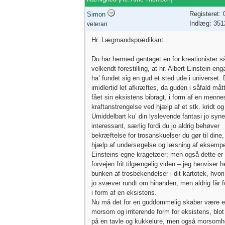
Registeret:
Simon
Indlæg: 351
veteran
Hr. Lægmandsprædikant..
Du har hermed gentaget en for kreationister s
velkendt forestilling, at hr. Albert Einstein en
ha’ fundet sig en gud et sted ude i universet. 
imidlertid let afkræftes, da guden i såfald måt
fået sin eksistens bibragt, i form af en menne
kraftanstrengelse ved hjælp af et stk. kridt og
Umiddelbart ku’ din lyslevende fantasi jo synes
interessant, særlig fordi du jo aldrig behøver
bekræftelse for trosanskuelser du gør til dine
hjælp af undersøgelse og læsning af eksempel
Einsteins egne kragetæer; men også dette er 
forvejen frit tilgængelig viden – jeg henviser he
bunken af trosbekendelser i dit kartotek, hvor
jo svæver rundt om hinanden, men aldrig får 
i form af en eksistens.
Nu må det for en guddommelig skaber være 
morsom og irriterende form for eksistens, blot
på en tavle og kukkelure, men også morsom