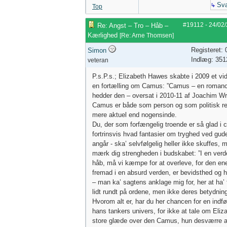
Sva
Top
#19112
-
24/02
Re: Angst – Tro – Håb –
Kærlighed
[
Re: Arne Thomsen
]
Registeret:
Simon
Indlæg: 351
veteran
P.s.P.s.; Elizabeth Hawes skabte i 2009 et vi
en fortælling om Camus: ”Camus – en romanc
hedder den – oversat i 2010-11 af Joachim W
Camus er både som person og som politisk reg
mere aktuel end nogensinde.
Du, der som forfængelig troende er så glad i c
fortrinsvis hvad fantasier om tryghed ved gud
angår - ska’ selvfølgelig heller ikke skuffes, 
mærk dig strengheden i budskabet: ”I en ver
håb, må vi kæmpe for at overleve, for den en
fremad i en absurd verden, er bevidsthed og h
– man ka’ sagtens anklage mig for, her at ha’ f
lidt rundt på ordene, men ikke deres betydnin
Hvorom alt er, har du her chancen for en indfør
hans tankers univers, for ikke at tale om Eliz
store glæde over den Camus, hun desværre a