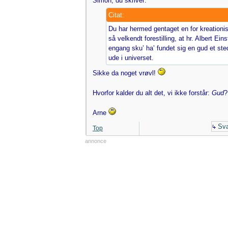
Simon, du skriver:
Citat:
Du har hermed gentaget en for kreationis
så velkendt forestilling, at hr. Albert Eins
engang sku’ ha’ fundet sig en gud et ste
ude i universet.
Sikke da noget vrøvl!
Hvorfor kalder du alt det, vi ikke forstår:
Gud
Arne
Sva
Top
annonce