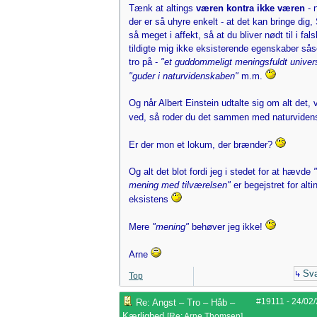
Tænk at altings
væren kontra ikke væren
- 
der er så uhyre enkelt - at det kan bringe dig,
så meget i affekt, så at du bliver nødt til i fal
tildigte mig ikke eksisterende egenskaber så
tro på -
"et guddommeligt meningsfuldt univer
"guder i naturvidenskaben"
m.m.
Og når Albert Einstein udtalte sig om alt det, 
ved, så roder du det sammen med naturvide
Er der mon et lokum, der brænder?
Og alt det blot fordi jeg i stedet for at hævde
mening med tilværelsen"
er begejstret for alti
eksistens
Mere
"mening"
behøver jeg ikke!
Arne
Sva
Top
#19111
-
24/02
Re: Angst – Tro – Håb –
Kærlighed
[
Re: Arne Thomsen
]