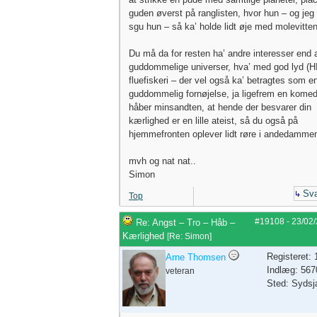
guden øverst på ranglisten, hvor hun – og je
sgu hun – så ka’ holde lidt øje med molevitten
Du må da for resten ha’ andre interesser end 
guddommelige universer, hva’ med god lyd (HI
fluefiskeri – der vel også ka’ betragtes som e
guddommelig fornøjelse, ja ligefrem en kome
håber minsandten, at hende der besvarer din
kærlighed er en lille ateist, så du også på
hjemmefronten oplever lidt røre i andedammen!
mvh og nat nat..
Simon
Sva
Top
#19108
-
23/02
Re: Angst – Tro – Håb –
Kærlighed
[
Re: Simon
]
Registeret:
Arne Thomsen
Indlæg: 567
veteran
Sted: Sydsj