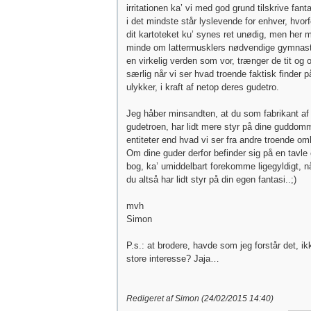
irritationen ka’ vi med god grund tilskrive fant
i det mindste står lyslevende for enhver, hvorfor
dit kartoteket ku’ synes ret unødig, men her 
minde om lattermusklers nødvendige gymnastik
en virkelig verden som vor, trænger de tit og o
særlig når vi ser hvad troende faktisk finder p
ulykker, i kraft af netop deres gudetro.
Jeg håber minsandten, at du som fabrikant af
gudetroen, har lidt mere styr på dine guddom
entiteter end hvad vi ser fra andre troende om
Om dine guder derfor befinder sig på en tavle e
bog, ka’ umiddelbart forekomme ligegyldigt, n
du altså har lidt styr på din egen fantasi..;)
mvh
Simon
P.s.: at brodere, havde som jeg forstår det, ik
store interesse? Jaja…
Redigeret af Simon (
24/02/2015
14:40
)