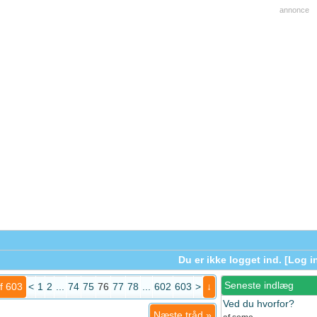
annonce
Du er ikke logget ind. [
Log i
Seneste indlæg
f 603
<
1
2
...
74
75
76
77
78
...
602
603
>
↓
Ved du hvorfor?
Næste tråd
»