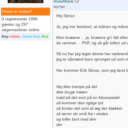
RoseMarie
bor her
Hvem er online?
Hej Simon
0 registrerede 1996
gæster og 297
Jo, jeg tror bestemt, at månen og måne
søgemaskiner online.
Key:
Admin
,
Global Mod
,
Mod
Men knæene ... ja, knæene gi'r lidt eft
de rammer ... PUF, og så går luften ud af
Så nu har jeg taget denne her nødvendige
jeg er såmænd bare sprunget ud som mig
Her kommer Erik Stinus, som jeg først b
Nej ikke trampe på det
ikke bruge hælen
træd på det som på en klaverpedal
så kommer den rigtige lyd
så brister det som et æg der klækker
så tørrer de små frø i vinden
og triller bort med den
dér