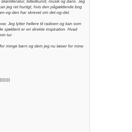
 skønliteratur, billedkunst, musik og dans. Jeg
kan jeg ret hurtigt, hvis den pågældende bog
 den-og-den har skrevet om det-og-det.
w. Jeg lytter hellere til radioen og kan som
e sjældent er en direkte inspiration. Hvad
in tur.
t for minge børn og dem jeg nu læser for mine
))))))