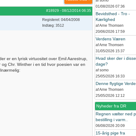
af somo
01/08/2026
07:36
#18929
-
08/12/2014
06:35
Bevidsthed - Tro -
Kærlighed
Registeret: 04/04/2008
Indlæg: 3512
af Arne Thomsen
20/06/2026
17:59
Verdens Væren
af Arne Thomsen
31/05/2026
15:37
Hvad sker der i disse
er en lyrisk virtuositet over Emil Aarestrup,
dage?
 og Chr. Winther i en tid hvor poesien var en
ilnærmelig:
af somo
25/05/2026
16:33
Denne flygtige Verd
af Arne Thomsen
25/05/2026
12:12
Nyheder fra DR
Regnen vælter ned 
bestilling i varm..
06/08/2026
20:09
15-årig pige fra