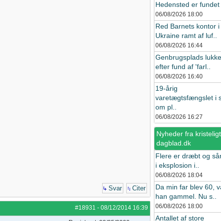
Hedensted er fundet i
06/08/2026
18:00
Red Barnets kontor i
Ukraine ramt af luf..
06/08/2026
16:44
Genbrugsplads lukke
efter fund af 'farl..
06/08/2026
16:40
19-årig
varetægtsfængslet i 
om pl..
06/08/2026
16:27
Nyheder fra kristeligt
dagblad.dk
Flere er dræbt og så
i eksplosion i..
06/08/2026
18:04
Da min far blev 60, v
Svar
Citer
han gammel. Nu s..
06/08/2026
18:00
#18931
-
08/12/2014
16:39
Antallet af store