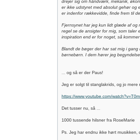
drejer sig om håndværk, mekanik, økonomi
er ikke udstyret med absolut gehør og e
er indenfor rækkevidde, finde frem til 
Fjernsynet har jeg kun lidt glæde af og
regel se de ansigter for mig, som taler
inspiration end er for noget, så kommer 
Blandt de bøger der har sat mig i gang 
børnebørn. I dem hører jeg begyndelse
... og så er der Paus!
Jeg er solgt til stanglakrids, og jo mere
https://www.youtube.com/watch?v=T0
Det tusser nu, så ...
1000 tussende hilsner fra RoseMarie
Ps. Jeg har endnu ikke hørt musikken, d