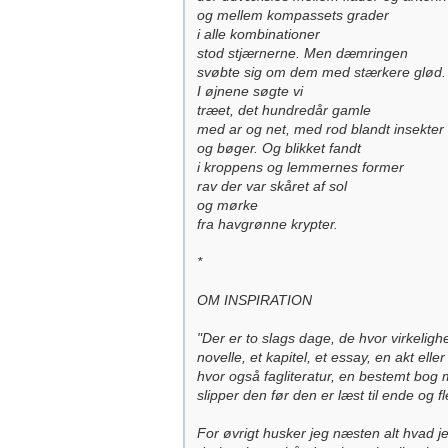
og mellem kompassets grader
i alle kombinationer
stod stjærnerne. Men dæmringen
svøbte sig om dem med stærkere glød.
I øjnene søgte vi
træet, det hundredår gamle
med ar og net, med rod blandt insekter
og bøger. Og blikket fandt
i kroppens og lemmernes former
rav der var skåret af sol
og mørke
fra havgrønne krypter.
*
OM INSPIRATION
"Der er to slags dage, de hvor virkelig
novelle, et kapitel, et essay, en akt el
hvor også fagliteratur, en bestemt bog m
slipper den før den er læst til ende og f
For øvrigt husker jeg næsten alt hvad j