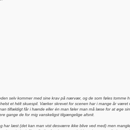
heden selv kommer med sine krav på nærvær, og de som føles tomme hvis
ler helst et hélt skuespil. Værker skrevet for scenen har i mange år være
an tilfældigt får i hænde eller én man føler man må læse for at øge sin
lere gange de for mig vanskeligst tilgængelige afsnit.
eg har læst (det kan man vist desværre ikke blive ved med) men mangler 