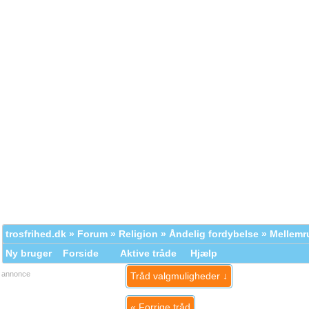
trosfrihed.dk
»
Forum
»
Religion
»
Åndelig fordybelse
» Mellem
Ny bruger
Forside
Aktive tråde
Hjælp
annonce
Tråd valgmuligheder ↓
«
Forrige tråd