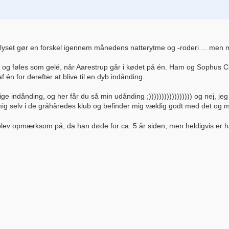
lyset gør en forskel igennem månedens natterytme og -roderi ... men 
er og føles som gelé, når Aarestrup går i kødet på én. Ham og Sophus C
 én for derefter at blive til en dyb indånding.
 indånding, og her får du så min udånding ;))))))))))))))))) og nej, jeg
 selv i de gråhåredes klub og befinder mig vældig godt med det og med
lev opmærksom på, da han døde for ca. 5 år siden, men heldigvis er han