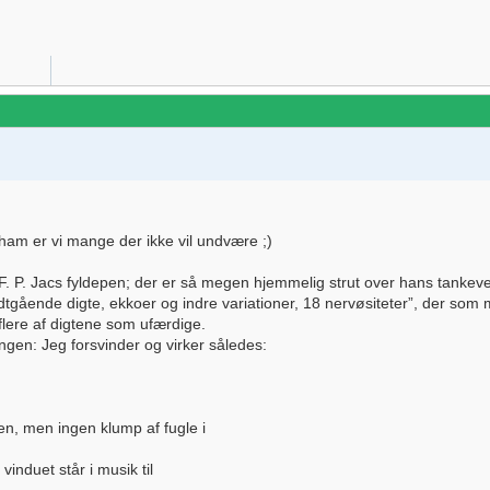
 ham er vi mange der ikke vil undvære ;)
fra F. P. Jacs fyldepen; der er så megen hjemmelig strut over hans tankev
 vidtgående digte, ekkoer og indre variationer, 18 nervøsiteter”, der som 
 flere af digtene som ufærdige.
gen: Jeg forsvinder og virker således:
n, men ingen klump af fugle i
induet står i musik til