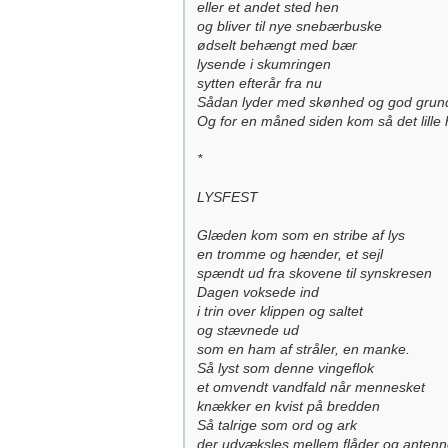
eller et andet sted hen
og bliver til nye snebærbuske
ødselt behængt med bær
lysende i skumringen
sytten efterår fra nu
Sådan lyder med skønhed og god grund
Og for en måned siden kom så det lille
*
LYSFEST
Glæden kom som en stribe af lys
en tromme og hænder, et sejl
spændt ud fra skovene til synskresen
Dagen voksede ind
i trin over klippen og saltet
og stævnede ud
som en ham af stråler, en manke.
Så lyst som denne vingeflok
et omvendt vandfald når mennesket
knækker en kvist på bredden
Så talrige som ord og ark
der udvæksles mellem flåder og antenn