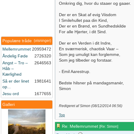
Omkring dig, hvor du staaer og gaaer.
Der er en Skat af evig Viisdom
I Smilehullet paa din Kind,
Der er en Brønd, en Sundhedskilde
For alle Hjerter, i dit Sind.
Populære tråde
(visninger)
Der er en Verden i dit Indre,
En sværmerisk, chaotisk Vaar –
Mellemrummet
20959472
Som jeg umuligt kan forglemme,
Åndelig Føde
2726320
Som jeg tilbeder og forstaar.
Angst – Tro –
2646563
Håb –
- Emil Aarestrup.
Kærlighed
Så er der linet
1981641
Bedste hilsner på mandagsmanér,
op...
Simon
Jesu ord
1677655
Galleri
Redigeret af Simon (
08/12/2014
06:56
)
Top
Re: Mellemrummet
[
Re: Simon
]