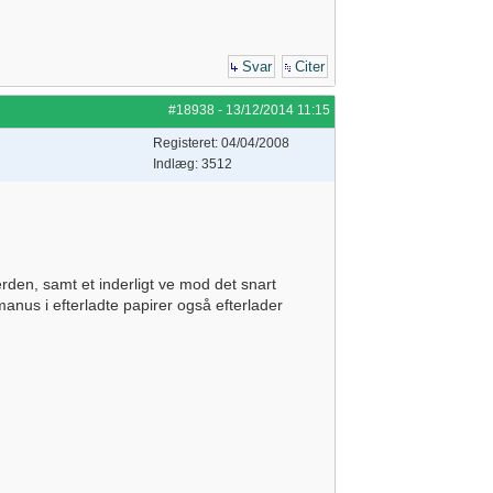
Svar
Citer
#18938
-
13/12/2014
11:15
Registeret: 04/04/2008
Indlæg: 3512
erden, samt et inderligt ve mod det snart
manus i efterladte papirer også efterlader