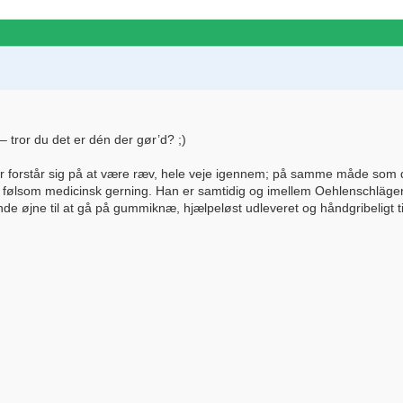
– tror du det er dén der gør’d? ;)
 forstår sig på at være ræv, hele veje igennem; på samme måde som der 
en følsom medicinsk gerning. Han er samtidig og imellem Oehlenschläger
rende øjne til at gå på gummiknæ, hjælpeløst udleveret og håndgribeligt t