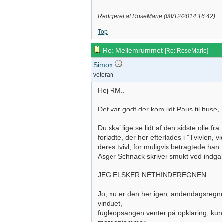
Redigeret af RoseMarie (
08/12/2014
16:42
)
Top
Re: Mellemrummet
[
Re: RoseMarie
]
Simon
veteran
Hej RM..
Det var godt der kom lidt Paus til huse,
Du ska’ lige se lidt af den sidste olie 
forladte, der her efterlades i ”Tvivlen,
deres tvivl, for muligvis betragtede han
Asger Schnack skriver smukt ved indgan
JEG ELSKER NETHINDEREGNEN
Jo, nu er den her igen, andendagsregne
vinduet,
fugleopsangen venter på opklaring, kun v