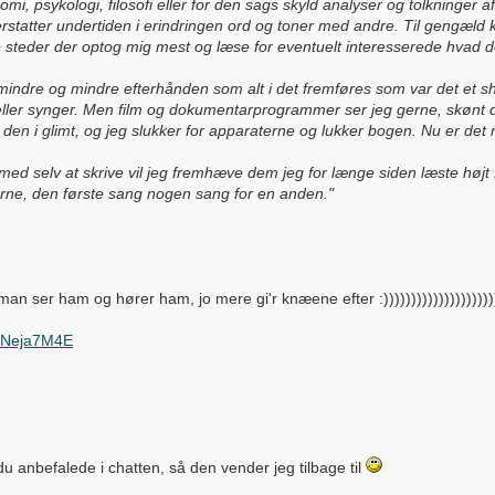
, psykologi, filosofi eller for den sags skyld analyser og tolkninger af
rstatter undertiden i erindringen ord og toner med andre. Til gengæld 
de steder der optog mig mest og læse for eventuelt interesserede hvad
 mindre og mindre efterhånden som alt i det fremføres som var det et sho
 eller synger. Men film og dokumentarprogrammer ser jeg gerne, skønt d
den i glimt, og jeg slukker for apparaterne og lukker bogen. Nu er det m
med selv at skrive vil jeg fremhæve dem jeg for længe siden læste høj
rne, den første sang nogen sang for en anden."
 man ser ham og hører ham, jo mere gi'r knæene efter :)))))))))))))))))))))
mNeja7M4E
u anbefalede i chatten, så den vender jeg tilbage til