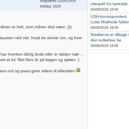
Registeret: 02/05/2009
oliespild fra tankskib.
Indlæg: 1029
06/08/2026
18:00
USA-korrespondent
Lotte Mejlhede fylder 
månen er helt, som måner skal være ;)))
06/08/2026
18:00
Rødderne er tilbage 
laussen véd vist, hvad de skriver om, og hvor
den kollektive be..
06/08/2026
18:00
 har hverken dårlig ånde eller er døden nær ...
 at ha' fået flere år på bagen og sjælen ;)
s ord og poesi givet videre til eftertiden