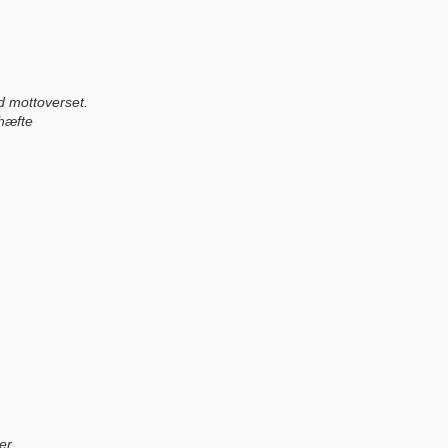
 mottoverset.
 hæfte
er