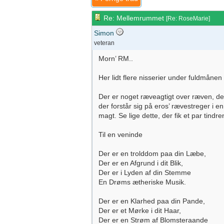
Re: Mellemrummet
[
Re: RoseMarie
]
Simon
veteran
Morn’ RM..
Her lidt flere nisserier under fuldmånen 
Der er noget ræveagtigt over ræven, der
der forstår sig på eros’ rævestreger i 
magt. Se lige dette, der fik et par tind
Til en veninde
Der er en trolddom paa din Læbe,
Der er en Afgrund i dit Blik,
Der er i Lyden af din Stemme
En Drøms ætheriske Musik.
Der er en Klarhed paa din Pande,
Der er et Mørke i dit Haar,
Der er en Strøm af Blomsteraande