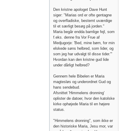
Den kristne apologet Dave Hunt
siger: "Marias ord er ofte gentagne
og overfladiske, bestemt uværdige
til et særligt besøg på jorden."
Maria begår endda barnlige fejl, som
f.eks. denne fra Vor Frue af
Medjugorje: 'Bed, mine børn, for min
elskede søns helbred, som lider, og
som jeg har udvalgt til disse tider.'"
Hvordan kan den kristne gud lide
under dårligt helbred?
Gennem hele Bibelen er Maria
magtesløs og underordnet Gud og
hans sendebud.
Afsnittet 'Himmelens dronning'
oplister de datoer, hvor den katolske
kirke ophøjede Maria til en højere
status.
"Himmelens dronning", som ikke er
den historiske Maria, Jesu mor, var