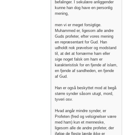
befalinger. I sekulære anliggender
kunne han dog have en personlig
mening,
men vi er meget forsigtige.
Muhammed er, ligesom alle andre
Guds profeter, efter vores mening
en repræsentant for Gud. Han
udholdt nok prøvelser og modstand
til, at det at fornærme ham eller
sige noget falsk om ham er
karakteristisk for en fjende af islam,
en fjende af sandheden, en fjende
af Gud.
Han er også beskyttet mod at begå
større synder såsom utugt, mord,
tyveri osv.
Hvad angår mindre synder, er
Profeten (fred og velsignelser være
med ham) kun et menneske,
ligesom alle de andre profeter, der
ifølge de fleste lærde ikke er