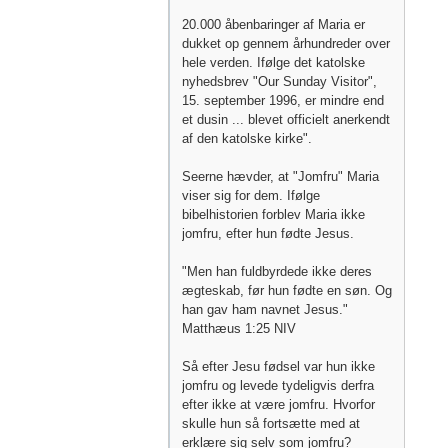
20.000 åbenbaringer af Maria er
dukket op gennem århundreder over
hele verden. Ifølge det katolske
nyhedsbrev "Our Sunday Visitor",
15. september 1996, er mindre end
et dusin ... blevet officielt anerkendt
af den katolske kirke".
Seerne hævder, at "Jomfru" Maria
viser sig for dem. Ifølge
bibelhistorien forblev Maria ikke
jomfru, efter hun fødte Jesus.
"Men han fuldbyrdede ikke deres
ægteskab, før hun fødte en søn. Og
han gav ham navnet Jesus."
Matthæus 1:25 NIV
Så efter Jesu fødsel var hun ikke
jomfru og levede tydeligvis derfra
efter ikke at være jomfru. Hvorfor
skulle hun så fortsætte med at
erklære sig selv som jomfru?