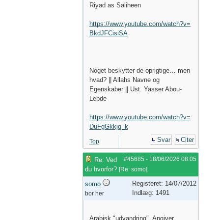
Riyad as Saliheen
https://www.youtube.com/watch?v=
BkdJFCisiSA
Noget beskytter de oprigtige… men
hvad? || Allahs Navne og
Egenskaber || Ust. Yasser Abou-
Lebde
https://www.youtube.com/watch?v=
DuFgGkkjq_k
Svar
Citer
Top
#45685
-
18/06/2026
08:05
Re: Ved
du hvorfor?
[
Re: somo
]
Registeret: 14/07/2012
somo
Indlæg: 1491
bor her
Arabisk "udvandring". Angiver