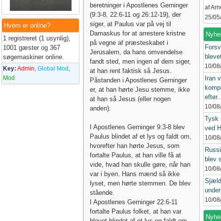
beretninger i Apostlenes Gerninger
af Ar
(9:3-8, 22:6-11 og 26:12-19), der
25/05
siger, at Paulus var på vej til
Hvem er online?
Damaskus for at arrestere kristne
Nyhe
1 registreret (1 usynlig),
på vegne af præsteskabet i
Forsv
1001 gæster og 367
Jerusalem, da hans omvendelse
blevet
søgemaskiner online.
fandt sted, men ingen af ​​dem siger,
10/08
Key:
Admin
,
Global Mod
,
at han rent faktisk så Jesus.
Mod
Iran v
Påstanden i Apostlenes Gerninger
kompe
er, at han hørte Jesu stemme, ikke
efter..
at han så Jesus (eller nogen
10/08
anden):
Tysk 
I Apostlenes Gerninger 9:3-8 blev
ved 
Paulus blindet af et lys og faldt om,
10/08
hvorefter han hørte Jesus, som
Russi
fortalte Paulus, at han ville få at
blev 
vide, hvad han skulle gøre, når han
10/08
var i byen. Hans mænd så ikke
Sjæl
lyset, men hørte stemmen. De blev
unde
stående.
10/08
I Apostlenes Gerninger 22:6-11
fortalte Paulus folket, at han var
Nyhed
blevet blindet af et lys og faldt om,