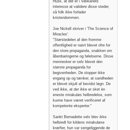
Husk, at det er i Vatikanets
interesse at validere disse steder,
så folk ikke forlader
kristendommen.
Joe Nickell skriver i 'The Science of
Miracles':
"Størstedelen af ​​den fromme
offentlighed er naivt blevet ofre for
den store propaganda, snakken om
åbenbaringerne og følelserne. Disse
mennesker er selv blevet den
største propaganda for
begivenheden. De stopper ikke
engang op og tænker, at sandheden
er blevet skjult af bevidst løgn. De
ved ikke, at der ikke er sket én
eneste mirakuløs helbredelse, som
kunne have været verificeret af
kompetente eksperter."
Sankt Bernadette selv blev ikke
helbredt for kildens mirakuløse
kræfter, hun var sengeliggende de