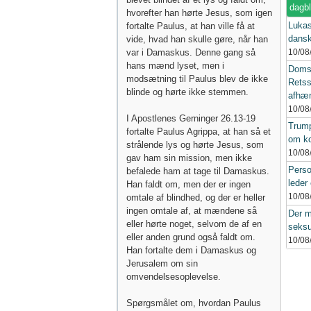
dagb
hvorefter han hørte Jesus, som igen
Lukas
fortalte Paulus, at han ville få at
dansk
vide, hvad han skulle gøre, når han
var i Damaskus. Denne gang så
10/08
hans mænd lyset, men i
Domst
modsætning til Paulus blev de ikke
Rets
blinde og hørte ikke stemmen.
afhæn
10/08
I Apostlenes Gerninger 26.13-19
Trump
fortalte Paulus Agrippa, at han så et
om ko
strålende lys og hørte Jesus, som
10/08
gav ham sin mission, men ikke
Perso
befalede ham at tage til Damaskus.
leder 
Han faldt om, men der er ingen
10/08
omtale af blindhed, og der er heller
ingen omtale af, at mændene så
Der m
eller hørte noget, selvom de af en
seksu
eller anden grund også faldt om.
10/08
Han fortalte dem i Damaskus og
Jerusalem om sin
omvendelsesoplevelse.
Spørgsmålet om, hvordan Paulus