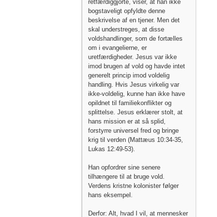
retfærdiggjorte, viser, at han ikke
bogstaveligt opfyldte denne
beskrivelse af en tjener. Men det
skal understreges, at disse
voldshandlinger, som de fortælles
om i evangelierne, er
uretfærdigheder. Jesus var ikke
imod brugen af ​​vold og havde intet
generelt princip imod voldelig
handling. Hvis Jesus virkelig var
ikke-voldelig, kunne han ikke have
opildnet til familiekonflikter og
splittelse. Jesus erklærer stolt, at
hans mission er at så splid,
forstyrre universel fred og bringe
krig til verden (Mattæus 10:34-35,
Lukas 12:49-53).
Han opfordrer sine senere
tilhængere til at bruge vold.
Verdens kristne kolonister følger
hans eksempel.
Derfor: Alt, hvad I vil, at mennesker