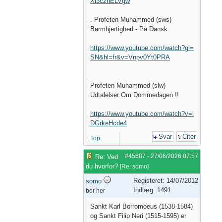
Xi3cznELVgw
. Profeten Muhammed (sws)
Barmhjertighed - På Dansk
https://www.youtube.com/watch?gl=
SN&hl=fr&v=Vnpv0Yt0PRA
Profeten Muhammed (slw)
Udtalelser Om Dommedagen !!
https://www.youtube.com/watch?v=l
DGrkeHcde4
Svar
Citer
Top
#45687
-
27/06/2026
07:57
Re: Ved
du hvorfor?
[
Re: somo
]
Registeret: 14/07/2012
somo
Indlæg: 1491
bor her
Sankt Karl Borromoeus (1538-1584)
og Sankt Filip Neri (1515-1595) er