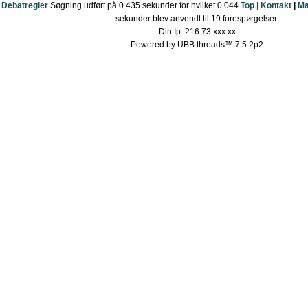
Debatregler
Søgning udført på 0.435 sekunder for hvilket 0.044
Top |
Kontakt
|
Ma
sekunder blev anvendt til 19 forespørgelser.
Din Ip: 216.73.xxx.xx
Powered by UBB.threads™ 7.5.2p2