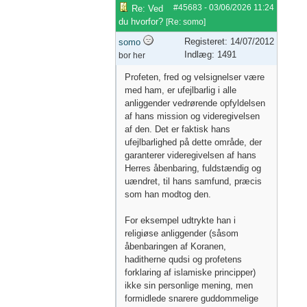
#45683
-
03/06/2026
11:24
Re: Ved
du hvorfor?
[
Re: somo
]
Registeret: 14/07/2012
somo
Indlæg: 1491
bor her
Profeten, fred og velsignelser være
med ham, er ufejlbarlig i alle
anliggender vedrørende opfyldelsen
af ​​hans mission og videregivelsen
af ​​den. Det er faktisk hans
ufejlbarlighed på dette område, der
garanterer videregivelsen af ​​hans
Herres åbenbaring, fuldstændig og
uændret, til hans samfund, præcis
som han modtog den.
For eksempel udtrykte han i
religiøse anliggender (såsom
åbenbaringen af ​​Koranen,
haditherne qudsi og profetens
forklaring af islamiske principper)
ikke sin personlige mening, men
formidlede snarere guddommelige