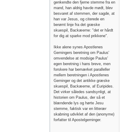
genkendte den fjerne stemme fra en
mand, han aldrig havde mødt, blev
besvaret af stemmen, der sagde, at
han var Jesus, og citerede en
berømt linje fra det græske
skuespil, Backæerne: "det er hårdt
for dig at sparke mod prikkene".
Ikke alene synes Apostlenes
Gerningers beretning om Paulus'
omvendelse at modsige Paulus'
egen beretning i hans breve, men
forskere har bemærket paralleller
mellem beretningen i Apostlenes
Gerninger og det antikke græske
skuespil, Backæerne, af Euripides.
Det virker således sandsynligt, at
historien om Paulus, der så et
blændende lys og hørte Jesu
stemme, faktisk var en litterær
skabning udviklet af den (anonyme)
forfatter til Apostelgerninger.