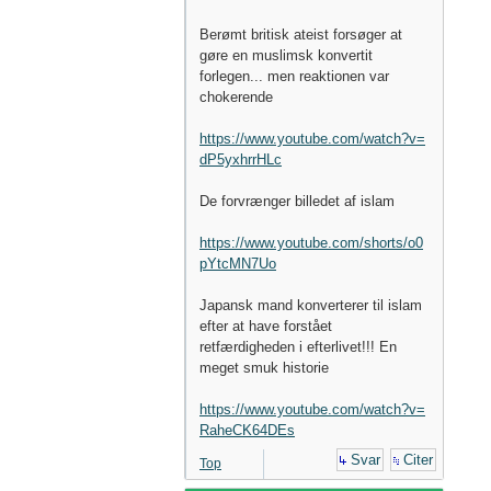
Berømt britisk ateist forsøger at
gøre en muslimsk konvertit
forlegen... men reaktionen var
chokerende
https://www.youtube.com/watch?v=
dP5yxhrrHLc
De forvrænger billedet af islam
https://www.youtube.com/shorts/o0
pYtcMN7Uo
Japansk mand konverterer til islam
efter at have forstået
retfærdigheden i efterlivet!!! En
meget smuk historie
https://www.youtube.com/watch?v=
RaheCK64DEs
Svar
Citer
Top