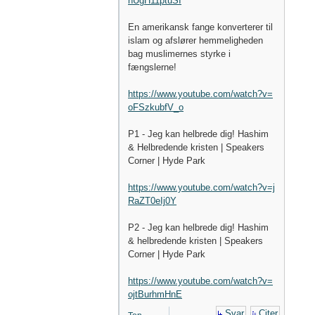
nUgH11ptuSI
En amerikansk fange konverterer til
islam og afslører hemmeligheden
bag muslimernes styrke i
fængslerne!
https://www.youtube.com/watch?v=
oFSzkubfV_o
P1 - Jeg kan helbrede dig! Hashim
& Helbredende kristen | Speakers
Corner | Hyde Park
https://www.youtube.com/watch?v=j
RaZT0eIj0Y
P2 - Jeg kan helbrede dig! Hashim
& helbredende kristen | Speakers
Corner | Hyde Park
https://www.youtube.com/watch?v=
ojtBurhmHnE
Svar
Citer