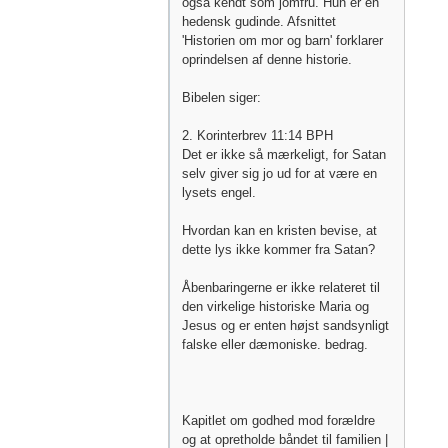
også kendt som jomfru. Hun er en
hedensk gudinde. Afsnittet
'Historien om mor og barn' forklarer
oprindelsen af ​​denne historie.
Bibelen siger:
2. Korinterbrev 11:14 BPH
Det er ikke så mærkeligt, for Satan
selv giver sig jo ud for at være en
lysets engel.
Hvordan kan en kristen bevise, at
dette lys ikke kommer fra Satan?
Åbenbaringerne er ikke relateret til
den virkelige historiske Maria og
Jesus og er enten højst sandsynligt
falske eller dæmoniske. bedrag.
Kapitlet om godhed mod forældre
og at opretholde båndet til familien |