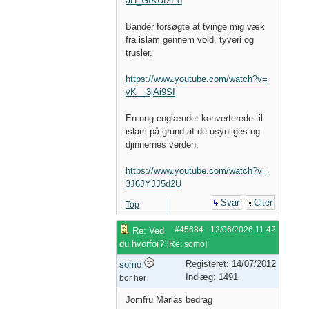
aH_GIKUfzEo
Bander forsøgte at tvinge mig væk
fra islam gennem vold, tyveri og
trusler.
https://www.youtube.com/watch?v=
vK__3jAi9SI
En ung englænder konverterede til
islam på grund af de usynliges og
djinnernes verden.
https://www.youtube.com/watch?v=
3J6JYJJ5d2U
Svar
Citer
Top
#45684
-
12/06/2026
11:42
Re: Ved
du hvorfor?
[
Re: somo
]
Registeret: 14/07/2012
somo
Indlæg: 1491
bor her
Jomfru Marias bedrag