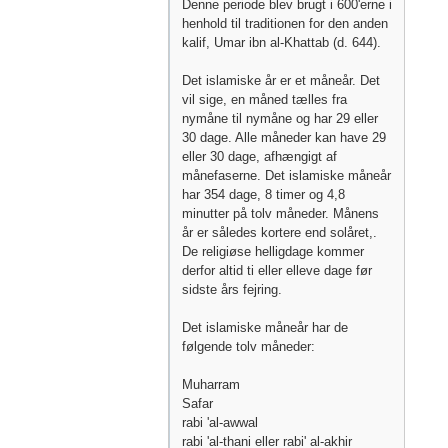
Denne periode blev brugt i 600'erne i
henhold til traditionen for den anden
kalif, Umar ibn al-Khattab (d. 644).
Det islamiske år er et måneår. Det
vil sige, en måned tælles fra
nymåne til nymåne og har 29 eller
30 dage. Alle måneder kan have 29
eller 30 dage, afhængigt af
månefaserne. Det islamiske måneår
har 354 dage, 8 timer og 4,8
minutter på tolv måneder. Månens
år er således kortere end solåret,.
De religiøse helligdage kommer
derfor altid ti eller elleve dage før
sidste års fejring.
Det islamiske måneår har de
følgende tolv måneder:
Muharram
Safar
rabi 'al-awwal
rabi 'al-thani eller rabi' al-akhir