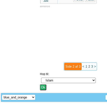
Top
annonce
Side 2 af 3
<
1
2
3
>
Hop til: