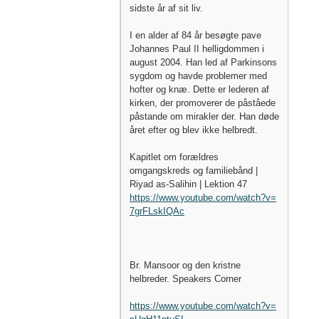
sidste år af sit liv.
I en alder af 84 år besøgte pave
Johannes Paul II helligdommen i
august 2004. Han led af Parkinsons
sygdom og havde problemer med
hofter og knæ. Dette er lederen af ​​
kirken, der promoverer de påståede
påstande om mirakler der. Han døde
året efter og blev ikke helbredt.
Kapitlet om forældres
omgangskreds og familiebånd |
Riyad as-Salihin | Lektion 47
https://www.youtube.com/watch?v=
7grFLskIQAc
Br. Mansoor og den kristne
helbreder. Speakers Corner
https://www.youtube.com/watch?v=