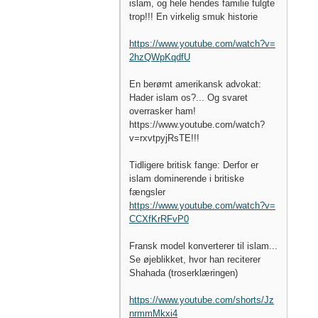
islam, og hele hendes familie fulgte
trop!!! En virkelig smuk historie
https://www.youtube.com/watch?v=
2hzQWpKqdfU
En berømt amerikansk advokat:
Hader islam os?... Og svaret
overrasker ham!
https://www.youtube.com/watch?
v=rxvtpyjRsTE!!!
Tidligere britisk fange: Derfor er
islam dominerende i britiske
fængsler
https://www.youtube.com/watch?v=
CCXfKrRFvP0
Fransk model konverterer til islam...
Se øjeblikket, hvor han reciterer
Shahada (troserklæringen)
https://www.youtube.com/shorts/Jz
nrmmMkxi4