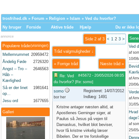
trosfrihed.dk
»
Forum
»
Religion
»
Islam
» Ved du hvorfor?
Ny bruger
Forside
Aktive tråde
Hjælp
Du er ikke l
annonce
Sene
Side 2 af 3
<
1
2
3
>
Populære tråde
(visninger)
Ved d
Tråd valgmuligheder ↓
af so
Mellemrummet
20959472
10/08
Åndelig Føde
2726320
«
Forrige tråd
Næste tråd
»
Bevid
Angst – Tro –
2646563
Kærli
Håb –
#45672
-
20/05/2026
08:05
Re: Ved
af Ar
Kærlighed
du hvorfor?
[
Re: somo
]
20/06
Så er der linet
1981641
Registeret: 14/07/2012
somo
Verd
op...
Indlæg: 1491
bor her
af Ar
Jesu ord
1677655
31/05
Kristne antager næsten altid, at
Galleri
Hvad 
Apostlenes Gerninger siger, at
dage
Paulus så Jesus på vejen til
af so
Damaskus, hvilket blot beviser,
25/05
hvor få kristne virkelig læser
Bibelen. Der er tre forskellige
Denne