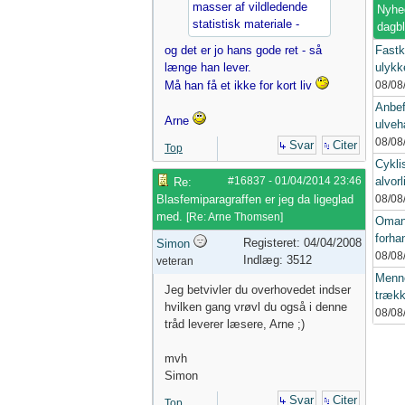
masser af vildledende
Nyhed
statistisk materiale -
dagb
og det er jo hans gode ret - så
Fastk
længe han lever.
ulykke
Må han få et ikke for kort liv
08/08
Anbef
Arne
ulveh
08/08
Svar
Citer
Top
Cykli
#16837
-
01/04/2014
23:46
alvorl
Re:
Blasfemiparagraffen er jeg da ligeglad
08/08
med.
[
Re: Arne Thomsen
]
Oman
forhan
Registeret: 04/04/2008
Simon
08/08
Indlæg: 3512
veteran
Menne
Jeg betvivler du overhovedet indser
trækk
hvilken gang vrøvl du også i denne
08/08
tråd leverer læsere, Arne ;)
mvh
Simon
Svar
Citer
Top