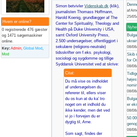
Denne
Simon betvivler
Videnskab.dk
(klik),
af Ar
journalisten Thomass Hoffmann,
25/05
Harold Koenig, grundlægger af The
Hvem er online?
Center for Spirituality, Theology and
Nyhe
Health på Duke University i USA,
0 registrerede 476 gæster
samt Oxford University Press,
Bulga
og 1471 søgemaskiner
2.500 undersøgelser, offentliggjort i
ukrai
online.
sekulære (religions-neutrale)
08/08
Key:
Admin
,
Global Mod
,
tidsskrifter om f.eks. psykologi,
Mod
Skib 
sociologi og sygdomme og tillige
for 
Syddansk Universitet ved at skrive:
08/08
Citat:
Tidlig
højes
Du må vise os indholdet
nomin
af undersøgelsen du
08/08
refererer til, ellers viser
du os kun at du ka' tro
Bulga
noget om et indhold du
er ek
ikke kender, men det ved
08/08
vi jo i forvejen du er
50.00
dygtig til, Arne.
genop
08/08
Som sagt, findes der