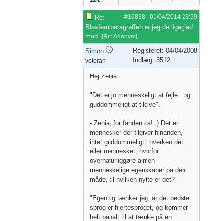
#16838
-
01/04/2014
23:59
Re:
Blasfemiparagraffen er jeg da ligeglad
med.
[
Re: Anonym
]
Registeret: 04/04/2008
Simon
Indlæg: 3512
veteran
Hej Zenia..
"Det er jo menneskeligt at fejle...og
guddommeligt at tilgive".
- Zenia, for fanden da! ;) Det er
mennesker der tilgiver hinanden,
intet guddommeligt i hverken dét
eller mennesket; hvorfor
overnaturliggøre almen
menneskelige egenskaber på den
måde, til hvilken nytte er det?
"Egentlig tænker jeg, at det bedste
sprog er hjertesproget, og kommer
helt banalt til at tænke på en