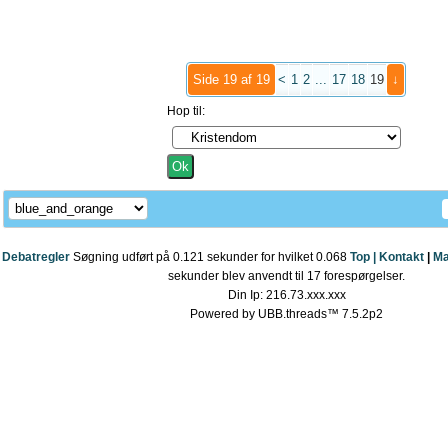
Side 19 af 19
<
1
2
...
17
18
19
↓
Hop til:
Debatregler
Søgning udført på 0.121 sekunder for hvilket 0.068
Top |
Kontakt
|
Ma
sekunder blev anvendt til 17 forespørgelser.
Din Ip: 216.73.xxx.xxx
Powered by UBB.threads™ 7.5.2p2