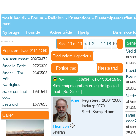
trosfrihed.dk
»
Forum
»
Religion
»
Kristendom
» Blasfemiparagraffen er
med.
Ny bruger
Forside
Aktive tråde
Hjælp
Du er ikke l
annonce
Sene
Side 19 af 19
<
1
2
...
17
18
19
↓
Populære tråde
(visninger)
Ved d
Tråd valgmuligheder ↓
af so
Mellemrummet
20959472
01/08
Åndelig Føde
2726320
«
Forrige tråd
Næste tråd
»
Bevid
Angst – Tro –
2646563
Kærli
Håb –
#16834
-
01/04/2014
15:56
Re:
af Ar
Kærlighed
Blasfemiparagraffen er jeg da ligeglad
20/06
Så er der linet
1981641
med.
[
Re: Simon
]
Verd
op...
Arne
Registeret: 16/04/2008
af Ar
Jesu ord
1677655
Indlæg: 5670
31/05
Sted: Sydsjælland
Galleri
Hvad 
dage
Thomsen
af so
veteran
25/05