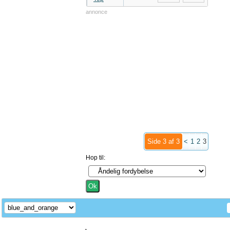
annonce
Side 3 af 3
<
1
2
3
Hop til: