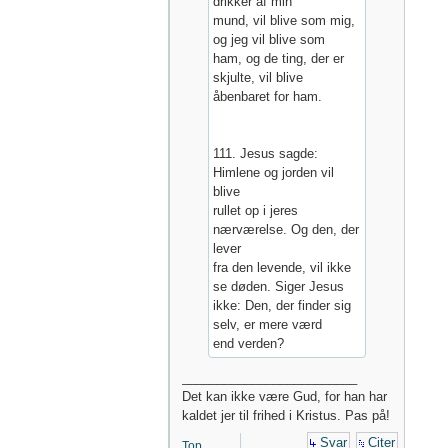
drikker af min
mund, vil blive som mig,
og jeg vil blive som
ham, og de ting, der er
skjulte, vil blive
åbenbaret for ham.
111. Jesus sagde:
Himlene og jorden vil
blive
rullet op i jeres
nærværelse. Og den, der
lever
fra den levende, vil ikke
se døden. Siger Jesus
ikke: Den, der finder sig
selv, er mere værd
end verden?
_________________________
Det kan ikke være Gud, for han har
kaldet jer til frihed i Kristus. Pas på!
Svar
Citer
Top