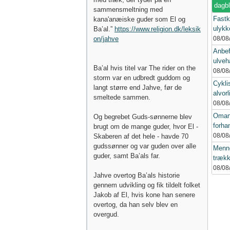
dagb
sammensmeltning med
Fastk
kana'anæiske guder som El og
ulykke
Ba’al.”
https://www.religion.dk/leksik
on/jahve
08/08
Anbef
ulveh
Ba’al hvis titel var The rider on the
08/08
storm var en udbredt guddom og
Cykli
langt større end Jahve, før de
alvorl
smeltede sammen.
08/08
Oman
Og begrebet Guds-sønnerne blev
forhan
brugt om de mange guder, hvor El -
08/08
Skaberen af det hele - havde 70
gudssønner og var guden over alle
Menne
guder, samt Ba’als far.
trækk
08/08
Jahve overtog Ba’als historie
gennem udvikling og fik tildelt folket
Jakob af El, hvis kone han senere
overtog, da han selv blev en
overgud.