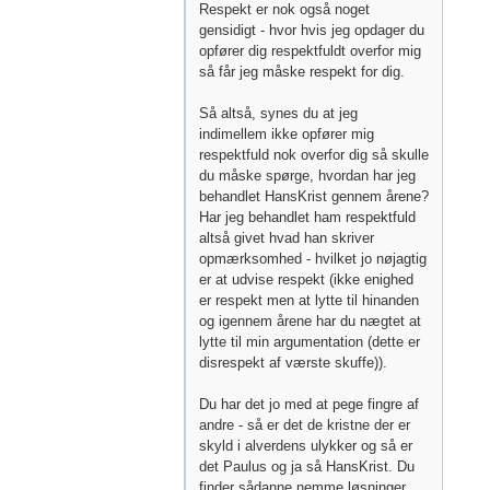
Respekt er nok også noget
gensidigt - hvor hvis jeg opdager du
opfører dig respektfuldt overfor mig
så får jeg måske respekt for dig.
Så altså, synes du at jeg
indimellem ikke opfører mig
respektfuld nok overfor dig så skulle
du måske spørge, hvordan har jeg
behandlet HansKrist gennem årene?
Har jeg behandlet ham respektfuld
altså givet hvad han skriver
opmærksomhed - hvilket jo nøjagtig
er at udvise respekt (ikke enighed
er respekt men at lytte til hinanden
og igennem årene har du nægtet at
lytte til min argumentation (dette er
disrespekt af værste skuffe)).
Du har det jo med at pege fingre af
andre - så er det de kristne der er
skyld i alverdens ulykker og så er
det Paulus og ja så HansKrist. Du
finder sådanne nemme løsninger