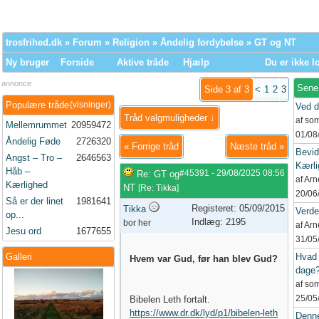
trosfrihed.dk
»
Forum
»
Religion
»
Åndelig fordybelse
» GT og NT
Ny bruger
Forside
Aktive tråde
Hjælp
Du er ikke l
annonce
Sene
Side 3 af 3
<
1
2
3
Populære tråde
(visninger)
Ved d
Tråd valgmuligheder ↓
af so
Mellemrummet
20959472
01/08
Åndelig Føde
2726320
«
Forrige tråd
Næste tråd
»
Bevid
Angst – Tro –
2646563
Kærli
Håb –
#45391
-
29/08/2025
08:56
Re: GT og
af Ar
Kærlighed
NT
[
Re: Tikka
]
20/06
Så er der linet
1981641
Registeret: 05/09/2015
Tikka
Verd
op...
Indlæg: 2195
bor her
af Ar
Jesu ord
1677655
31/05
Galleri
Hvad 
Hvem var Gud, før han blev Gud?
dage
af so
25/05
Bibelen Leth fortalt.
https://www.dr.dk/lyd/p1/bibelen-leth
Denne