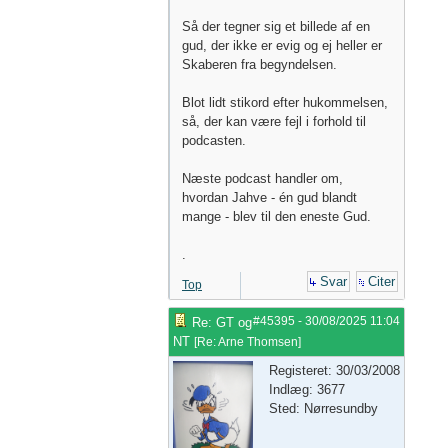
Så der tegner sig et billede af en
gud, der ikke er evig og ej heller er
Skaberen fra begyndelsen.
Blot lidt stikord efter hukommelsen,
så, der kan være fejl i forhold til
podcasten.
Næste podcast handler om,
hvordan Jahve - én gud blandt
mange - blev til den eneste Gud.
.
Svar
Citer
Top
#45395
-
30/08/2025
11:04
Re: GT og
NT
[
Re: Arne Thomsen
]
Registeret: 30/03/2008
Indlæg: 3677
Sted: Nørresundby