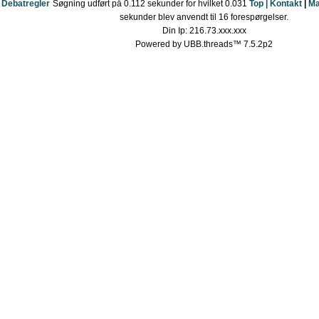
Debatregler
Søgning udført på 0.112 sekunder for hvilket 0.031
Top |
Kontakt
|
Ma
sekunder blev anvendt til 16 forespørgelser.
Din Ip: 216.73.xxx.xxx
Powered by UBB.threads™ 7.5.2p2