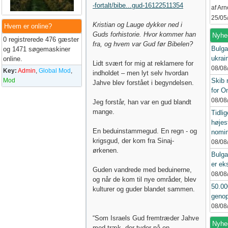
-fortalt/bibe...gud-16122511354
af Ar
25/05
Kristian og Lauge dykker ned i
Hvem er online?
Guds forhistorie. Hvor kommer han
Nyhe
0 registrerede 476 gæster
fra, og hvem var Gud før Bibelen?
Bulga
og 1471 søgemaskiner
ukrai
online.
Lidt svært for mig at reklamere for
08/08
Key:
Admin
,
Global Mod
,
indholdet – men lyt selv hvordan
Mod
Skib 
Jahve blev forstået i begyndelsen.
for 
08/08
Jeg forstår, han var en gud blandt
mange.
Tidlig
højes
En beduinstammegud. En regn - og
nomin
krigsgud, der kom fra Sinaj-
08/08
ørkenen.
Bulga
er ek
Guden vandrede med beduinerne,
08/08
og når de kom til nye områder, blev
50.00
kulturer og guder blandet sammen.
genop
08/08
“Som Israels Gud fremtræder Jahve
Nyhed
med træk, der tyder på en