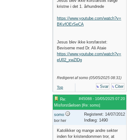
Jesus blev ikke korsfæstet ifølge
kristne i det 1. århundrede
https://www.youtube.com/watch?v=
BKvfOErSeCA
Jesus blev ikke korsfæstet:
Beviserne med Dr. Ali Ataie
https://www.youtube.com/watch?v=
eU02_xwZlDg
Redigeret af somo (
05/05/2025
08:31
)
Svar
Citer
Top
#45088
-
10/05/2025
07:20
Re:
Misforståelsen
[
Re: somo
]
Registeret: 14/07/2012
somo
Indlæg: 1490
bor her
Katolikker og mange andre sekter
inden for kristendommen tror, at