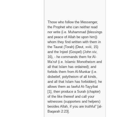
Those who follow the Messenger,
the Prophet who can neither read
nor write (i.e. Muhammad (blessings
and peace of Allah be upon him))
whom they find written with them in
the Taurat (Torah) (Deut, xviii, 15)
and the Injeel (Gospel) (John xiv,
16), - he commands them for Al-
Ma’ruf (i.e. Islamic Monotheism and
all that Islam has ordained); and
forbids them from Al-Munkar (i.e.
disbelief, polytheism of all kinds,
and all that Islam has forbidden); he
allows them as lawful At-Tayyibat
[1], then produce a Surah (chapter)
of the like thereof and call your
witnesses (supporters and helpers)
besides Allah, if you are truthful” [al-
Baqarah 2:23].