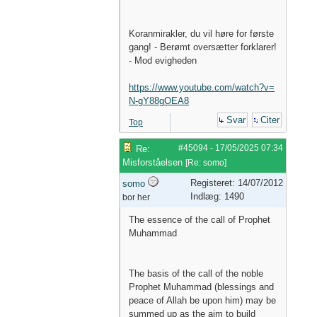
Koranmirakler, du vil høre for første
gang! - Berømt oversætter forklarer!
- Mod evigheden
https://www.youtube.com/watch?v=
N-gY88gOEA8
Svar
Citer
Top
#45094
-
17/05/2025
07:34
Re:
Misforståelsen
[
Re: somo
]
Registeret: 14/07/2012
somo
Indlæg: 1490
bor her
The essence of the call of Prophet
Muhammad
The basis of the call of the noble
Prophet Muhammad (blessings and
peace of Allah be upon him) may be
summed up as the aim to build