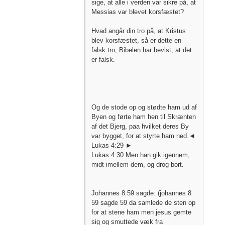
sige, at alle i verden var sikre på, at
Messias var blevet korsfæstet?
Hvad angår din tro på, at Kristus
blev korsfæstet, så er dette en
falsk tro, Bibelen har bevist, at det
er falsk.
Og de stode op og stødte ham ud af
Byen og førte ham hen til Skrænten
af det Bjerg, paa hvilket deres By
var bygget, for at styrte ham ned.◄
Lukas 4:29 ►
Lukas 4:30 Men han gik igennem,
midt imellem dem, og drog bort.
Johannes 8:59 sagde: (johannes 8
59 sagde 59 da samlede de sten op
for at stene ham men jesus gemte
sig og smuttede væk fra