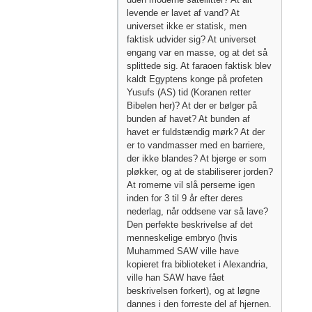
levende er lavet af vand? At
universet ikke er statisk, men
faktisk udvider sig? At universet
engang var en masse, og at det så
splittede sig. At faraoen faktisk blev
kaldt Egyptens konge på profeten
Yusufs (AS) tid (Koranen retter
Bibelen her)? At der er bølger på
bunden af ​​havet? At bunden af ​​
havet er fuldstændig mørk? At der
er to vandmasser med en barriere,
der ikke blandes? At bjerge er som
pløkker, og at de stabiliserer jorden?
At romerne vil slå perserne igen
inden for 3 til 9 år efter deres
nederlag, når oddsene var så lave?
Den perfekte beskrivelse af det
menneskelige embryo (hvis
Muhammed SAW ville have
kopieret fra biblioteket i Alexandria,
ville han SAW have fået
beskrivelsen forkert), og at løgne
dannes i den forreste del af hjernen.