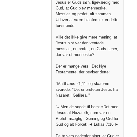
Jesus er Guds søn, ligeværdig med
Gud, at Gud blev menneske,
Messias og profet, alt sammen.
Udover at være blasfemisk er dette
forvirrende.
Ville det ikke give mere mening, at
Jesus blot var den ventede
messias, en profet, en Guds tjener,
der var et menneske?
Der er mange vers i Det Nye
Testamente, der beviser dette:
"Matthæus 21,11: og skarerne
svarede: "Det er profeten Jesus fra
Nazaret i Galilæa.'"
"« Men de sagde til ham: »Det med
Jesus af Nazareth, som var en
Profet, mægtig i Gerning og Ord for
Gud og alt Folket;.◄ Lukas 7:16 ►
De to vers nedenfor siger, at Gud er