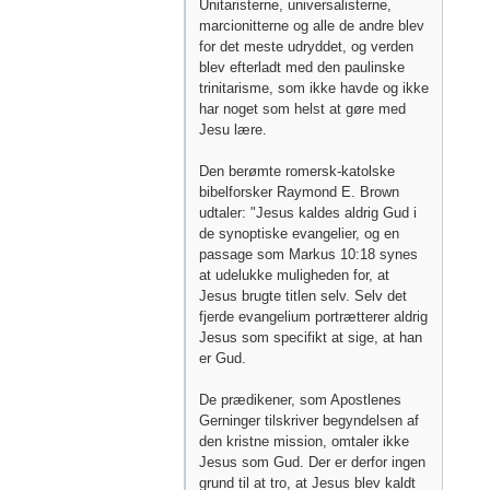
Unitaristerne, universalisterne,
marcionitterne og alle de andre blev
for det meste udryddet, og verden
blev efterladt med den paulinske
trinitarisme, som ikke havde og ikke
har noget som helst at gøre med
Jesu lære.
Den berømte romersk-katolske
bibelforsker Raymond E. Brown
udtaler: "Jesus kaldes aldrig Gud i
de synoptiske evangelier, og en
passage som Markus 10:18 synes
at udelukke muligheden for, at
Jesus brugte titlen selv. Selv det
fjerde evangelium portrætterer aldrig
Jesus som specifikt at sige, at han
er Gud.
De prædikener, som Apostlenes
Gerninger tilskriver begyndelsen af
den kristne mission, omtaler ikke
Jesus som Gud. Der er derfor ingen
grund til at tro, at Jesus blev kaldt