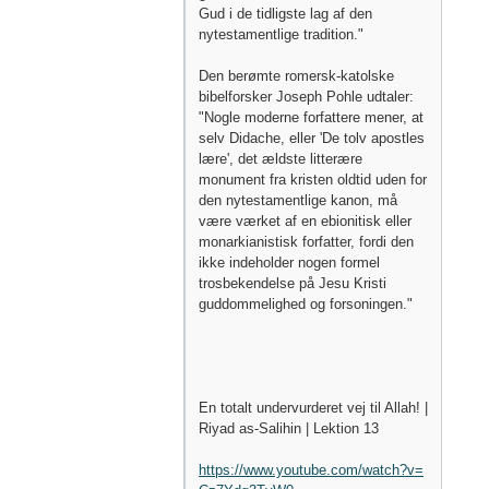
Gud i de tidligste lag af den
nytestamentlige tradition."
Den berømte romersk-katolske
bibelforsker Joseph Pohle udtaler:
"Nogle moderne forfattere mener, at
selv Didache, eller 'De tolv apostles
lære', det ældste litterære
monument fra kristen oldtid uden for
den nytestamentlige kanon, må
være værket af en ebionitisk eller
monarkianistisk forfatter, fordi den
ikke indeholder nogen formel
trosbekendelse på Jesu Kristi
guddommelighed og forsoningen."
En totalt undervurderet vej til Allah! |
Riyad as-Salihin | Lektion 13
https://www.youtube.com/watch?v=