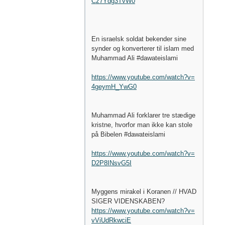
Cz7Ydg3TvW0
En israelsk soldat bekender sine
synder og konverterer til islam med
Muhammad Ali #dawateislami
https://www.youtube.com/watch?v=
4geymH_YwG0
Muhammad Ali forklarer tre stædige
kristne, hvorfor man ikke kan stole
på Bibelen #dawateislami
https://www.youtube.com/watch?v=
D2P8INsvG5I
Myggens mirakel i Koranen // HVAD
SIGER VIDENSKABEN?
https://www.youtube.com/watch?v=
vViUdRkwciE