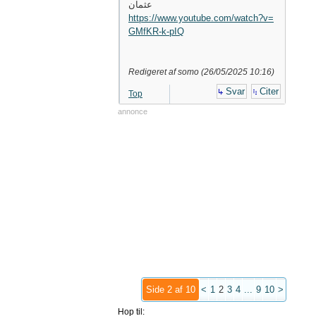
عثمان
https://www.youtube.com/watch?v=
GMfKR-k-pIQ
Redigeret af somo (
26/05/2025
10:16
)
Svar
Citer
Top
annonce
Side 2 af 10
<
1
2
3
4
...
9
10
>
Hop til: