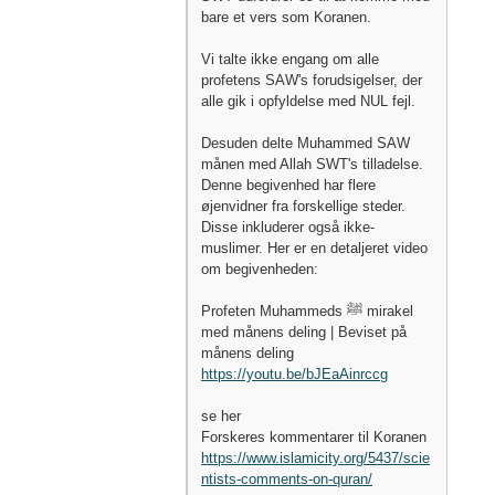
bare et vers som Koranen.
Vi talte ikke engang om alle
profetens SAW's forudsigelser, der
alle gik i opfyldelse med NUL fejl.
Desuden delte Muhammed SAW
månen med Allah SWT's tilladelse.
Denne begivenhed har flere
øjenvidner fra forskellige steder.
Disse inkluderer også ikke-
muslimer. Her er en detaljeret video
om begivenheden:
Profeten Muhammeds ﷺ‎ mirakel
med månens deling | Beviset på
månens deling
https://youtu.be/bJEaAinrccg
se her
Forskeres kommentarer til Koranen
https://www.islamicity.org/5437/scie
ntists-comments-on-quran/