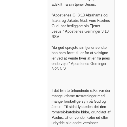
adskilt fra sin tjener Jesus:
"Apostlenes G. 3:13 Abrahams og
Isaks og Jakobs Gud, vore Fædres
Gud, har herliggjort sin Tjener
Jesus," Apostlenes Gerninger 3:13
RSV
"da gud oprejste sin tjener sendte
han ham først til jer for at velsigne
jer ved at vende hver af jer fra jeres
onde veje." Apostlenes Gerninger
3:26 NIV
I det første århundrede e.Kr. var der
mange kristne trosretninger med
mange forskellige syn på Gud og
Jesus. Til sidst lykkedes det den
romersk-katolske kirke, grundlagt af
Paulus, at omvende, købe ud eller
udrydde alle andre versioner.