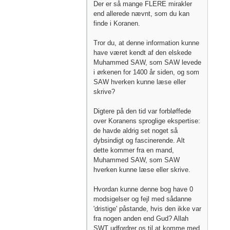
Der er så mange FLERE mirakler
end allerede nævnt, som du kan
finde i Koranen.
Tror du, at denne information kunne
have været kendt af den elskede
Muhammed SAW, som SAW levede
i ørkenen for 1400 år siden, og som
SAW hverken kunne læse eller
skrive?
Digtere på den tid var forbløffede
over Koranens sproglige ekspertise:
de havde aldrig set noget så
dybsindigt og fascinerende. Alt
dette kommer fra en mand,
Muhammed SAW, som SAW
hverken kunne læse eller skrive.
Hvordan kunne denne bog have 0
modsigelser og fejl med sådanne
'dristige' påstande, hvis den ikke var
fra nogen anden end Gud? Allah
SWT udfordrer os til at komme med