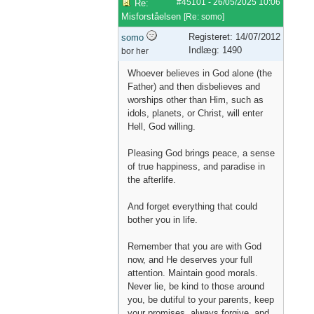
#45101
-
26/05/2025
10:06
Re:
Misforståelsen
[
Re: somo
]
Registeret: 14/07/2012
somo
Indlæg: 1490
bor her
Whoever believes in God alone (the
Father) and then disbelieves and
worships other than Him, such as
idols, planets, or Christ, will enter
Hell, God willing.
Pleasing God brings peace, a sense
of true happiness, and paradise in
the afterlife.
And forget everything that could
bother you in life.
Remember that you are with God
now, and He deserves your full
attention. Maintain good morals.
Never lie, be kind to those around
you, be dutiful to your parents, keep
your promises, always forgive, and