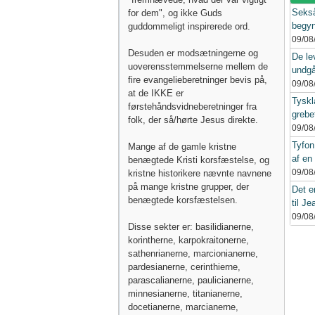
Sekså
for dem", og ikke Guds
begyn
guddommeligt inspirerede ord.
09/08
Desuden er modsætningerne og
De le
uoverensstemmelserne mellem de
undgå
fire evangelieberetninger bevis på,
09/08
at de IKKE er
Tyskl
førstehåndsvidneberetninger fra
grebe
folk, der så/hørte Jesus direkte.
09/08
Tyfon
Mange af de gamle kristne
af en 
benægtede Kristi korsfæstelse, og
09/08
kristne historikere nævnte navnene
på mange kristne grupper, der
Det e
benægtede korsfæstelsen.
til Je
09/08
Disse sekter er: basilidianerne,
korintherne, karpokraitonerne,
sathenrianerne, marcionianerne,
pardesianerne, cerinthierne,
parascalianerne, paulicianerne,
minnesianerne, titanianerne,
docetianerne, marcianerne,