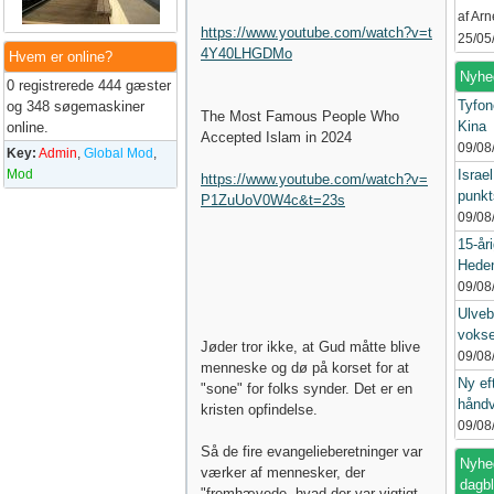
af Ar
https://www.youtube.com/watch?v=t
25/05
4Y40LHGDMo
Hvem er online?
Nyhe
0 registrerede 444 gæster
Tyfon
og 348 søgemaskiner
The Most Famous People Who
Kina
online.
Accepted Islam in 2024
09/08
Key:
Admin
,
Global Mod
,
Mod
Israe
https://www.youtube.com/watch?v=
punkt
P1ZuUoV0W4c&t=23s
09/08
15-åri
Heden
09/08
Ulveb
vokse
Jøder tror ikke, at Gud måtte blive
09/08
menneske og dø på korset for at
Ny ef
"sone" for folks synder. Det er en
håndv
kristen opfindelse.
09/08
Så de fire evangelieberetninger var
Nyhed
værker af mennesker, der
dagb
"fremhævede, hvad der var vigtigt