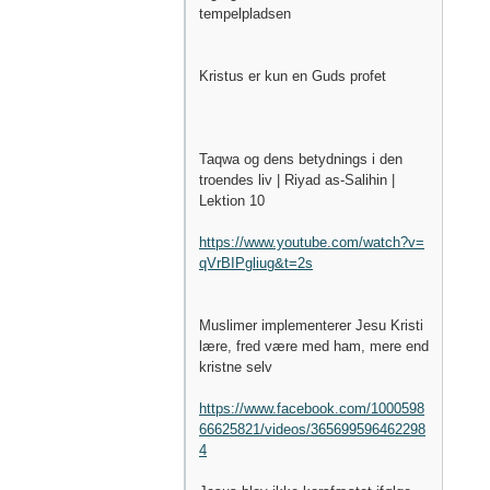
tempelpladsen
Kristus er kun en Guds profet
Taqwa og dens betydnings i den
troendes liv | Riyad as-Salihin |
Lektion 10
https://www.youtube.com/watch?v=
qVrBIPgliug&t=2s
Muslimer implementerer Jesu Kristi
lære, fred være med ham, mere end
kristne selv
https://www.facebook.com/1000598
66625821/videos/365699596462298
4