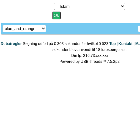
Debatregler
Søgning udført på 0.303 sekunder for hvilket 0.023
Top |
Kontakt
|
Ma
sekunder blev anvendt til 18 forespørgelser.
Din Ip: 216.73.xxx.xxx
Powered by UBB.threads™ 7.5.2p2