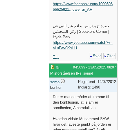
https://www.facebook.com/1000598
66625821...cale=ar_AR
حمزة تزورتزيس يدافع عن النبي في
ركن المتحدثين | Speakers Corner |
Hyde Park
https://www.youtube.com/watch?v=
sLuFevO9xLU
Svar
Citer
Top
#45099
-
23/05/2025
08:07
Re:
Misforståelsen
[
Re: somo
]
Registeret: 14/07/2012
somo
Indlæg: 1490
bor her
Der er mange måder at komme til
den konklusion, at islam er
sandheden, Alhamdulillah.
Hvordan vidste Muhammed SAW,
hvor det laveste punkt på jorden er
uden moderne satellitter? At alt