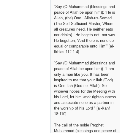
“Say (O Muhammad (blessings and
peace of Allah be upon him)): ‘He is
Allah, (the) One. ‘Allah-us-Samad
(The Self-Sufficient Master, Whom
all creatures need, He neither eats
nor drinks). ‘He begets not, nor was
He begotten; ‘And there is none co-
equal or comparable unto Him’” [al-
Ikhlas 112:1-4]
“Say (O Muhammad (blessings and
peace of Allah be upon him)): ‘I am
only a man like you. It has been
inspired to me that your Ilah (God)
is One Ilah (God i.e. Allah). So
whoever hopes for the Meeting with
his Lord, let him work righteousness
and associate none as a partner in
the worship of his Lord '' [al-Kahf
18:110].
The call of the noble Prophet
Muhammad (blessings and peace of