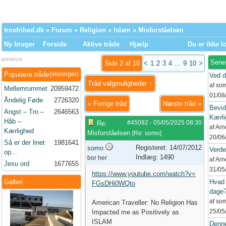
trosfrihed.dk
»
Forum
»
Religion
»
Islam
» Misforståelsen
Ny bruger
Forside
Aktive tråde
Hjælp
Du er ikke l
annonce
Sene
Side 2 af 10
<
1
2
3
4
...
9
10
>
Populære tråde
(visninger)
Ved d
Tråd valgmuligheder ↓
af so
Mellemrummet
20959472
01/08
Åndelig Føde
2726320
«
Forrige tråd
Næste tråd
»
Bevid
Angst – Tro –
2646563
Kærli
Håb –
#45082
-
05/05/2025
08:30
Re:
af Ar
Kærlighed
Misforståelsen
[
Re: somo
]
20/06
Så er der linet
1981641
Registeret: 14/07/2012
somo
Verd
op...
Indlæg: 1490
bor her
af Ar
Jesu ord
1677655
31/05
https://www.youtube.com/watch?v=
Galleri
Hvad 
FGsDHi0WQto
dage
af so
American Traveller: No Religion Has
25/05
Impacted me as Positively as
ISLAM
Denne