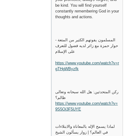
be kind. You will find yourself
constantly remembering God in your
thoughts and actions.
المسلمون يفوتهم الكثير من المتعة -
حوار حمزة مع زائر لديه فضول للتعرف
على الإسلام
https://www.youtube.com/watch?v=r
gTHgWByzfk
ركن المتحدثين: هل الله سبحانه وتعالى
ظالم؟
https://www.youtube.com/watch?v=
9S5Oi3F5UYE
لماذا يسمح الإله بالمعاناة والابتلاءات
في العالم؟ | زوار يسألون الشيخ