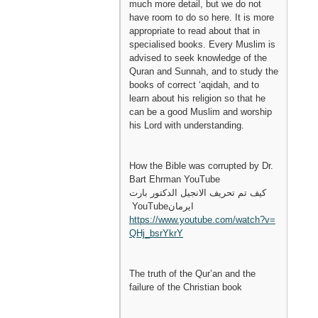
much more detail, but we do not
have room to do so here. It is more
appropriate to read about that in
specialised books. Every Muslim is
advised to seek knowledge of the
Quran and Sunnah, and to study the
books of correct ‘aqidah, and to
learn about his religion so that he
can be a good Muslim and worship
his Lord with understanding.​
How the Bible was corrupted by Dr.
Bart Ehrman YouTube
‫كيف تم تحريف الانجيل الدكتور بارت
ايرمان‎ YouTube
https://www.youtube.com/watch?v=
QHj_bsrYkrY
The truth of the Qur’an and the
failure of the Christian book