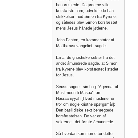
han ønskede. Da jøderne ville
korsfæste ham, udvekslede han
skikkelser med Simon fra Kyrene,
og således blev Simon korsfæstet,
mens Jesus hånede jøderne.
John Fenton, en kommentator af
Matthæusevangeliet, sagde:
En af de gnostiske sekter fra det
andet århundrede sagde, at Simon
fra Kyrene blev korsfæstet i stedet
for Jesus.
Seuss sagde i sin bog: 'Aqeedat al-
Muslimeen fi Masaa'il an-
Nasraaniyyah [Hvad muslimerne
tror om nogle kristne spørgsmål]:
Den basilidiske sekt benægtede
korsfæstelsen. De var en af ​​
sekterne i det første århundrede.
Så hvordan kan man efter dette