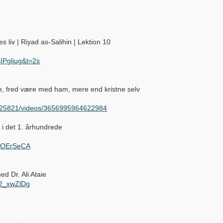
 liv | Riyad as-Salihin | Lektion 10
IPgliug&t=2s
e, fred være med ham, mere end kristne selv
625821/videos/3656995964622984
e i det 1. århundrede
vfOErSeCA
d Dr. Ali Ataie
02_xwZlDg