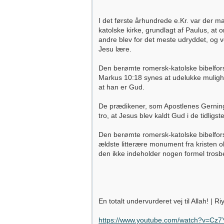
I det første århundrede e.Kr. var der m
katolske kirke, grundlagt af Paulus, at 
andre blev for det meste udryddet, og 
Jesu lære.
Den berømte romersk-katolske bibelfor
Markus 10:18 synes at udelukke mulighede
at han er Gud.
De prædikener, som Apostlenes Gerninger
tro, at Jesus blev kaldt Gud i de tidligst
Den berømte romersk-katolske bibelforsk
ældste litterære monument fra kristen ol
den ikke indeholder nogen formel tros
En totalt undervurderet vej til Allah! | R
https://www.youtube.com/watch?v=Cz