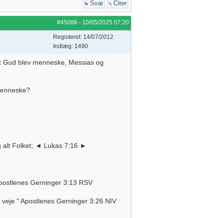
Svar
Citer
#45088
-
10/05/2025
07:20
Registeret: 14/07/2012
Indlæg: 1490
 at Gud blev menneske, Messias og
 menneske?
g alt Folket;.◄ Lukas 7:16 ►
Apostlenes Gerninger 3:13 RSV
nde veje." Apostlenes Gerninger 3:26 NIV