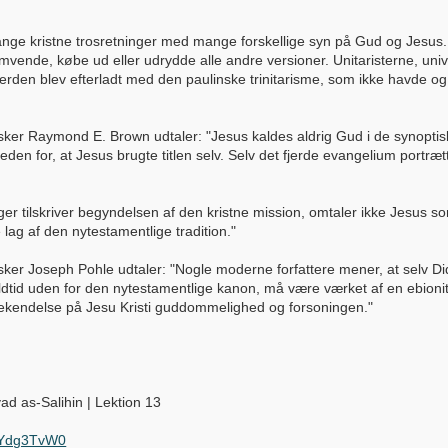
ange kristne trosretninger med mange forskellige syn på Gud og Jesus. 
omvende, købe ud eller udrydde alle andre versioner. Unitaristerne, univ
verden blev efterladt med den paulinske trinitarisme, som ikke havde o
sker Raymond E. Brown udtaler: "Jesus kaldes aldrig Gud i de synopti
n for, at Jesus brugte titlen selv. Selv det fjerde evangelium portrætt
 tilskriver begyndelsen af den kristne mission, omtaler ikke Jesus som
e lag af den nytestamentlige tradition."
er Joseph Pohle udtaler: "Nogle moderne forfattere mener, at selv Dida
dtid uden for den nytestamentlige kanon, må være værket af en ebionitisk
bekendelse på Jesu Kristi guddommelighed og forsoningen."
iyad as-Salihin | Lektion 13
7Ydg3TvW0