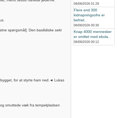
stet, mens Jesus hånede jøderne.
06/08/2026
01:29
Flere end 300
kidnapningsofre er
us.
befriet..
06/08/2026
00:30
stne spørgsmål]: Den basilidiske sekt
Knap 4000 mennesker
er smittet med ebola..
06/08/2026
00:12
 bygget, for at styrte ham ned.◄ Lukas
 og smuttede væk fra tempelpladsen