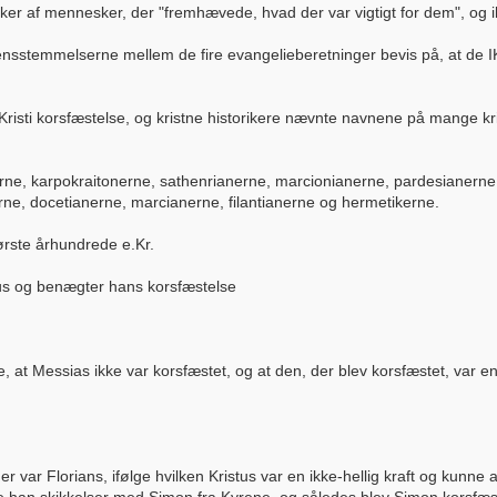
rker af mennesker, der "fremhævede, hvad der var vigtigt for dem", og
stemmelserne mellem de fire evangelieberetninger bevis på, at de IK
risti korsfæstelse, og kristne historikere nævnte navnene på mange k
herne, karpokraitonerne, sathenrianerne, marcionianerne, pardesianerne,
rne, docetianerne, marcianerne, filantianerne og hermetikerne.
ørste århundrede e.Kr.
stus og benægter hans korsfæstelse
, at Messias ikke var korsfæstet, og at den, der blev korsfæstet, var en l
er var Florians, ifølge hvilken Kristus var en ikke-hellig kraft og kun