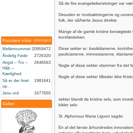
Så de fire evangelieberetninger var væ
Desuden er modsætningerne og uoverens
folk, der så/hørte Jesus direkte.
Mange af de gamle kristne benægtede K
korsfæstelsen.
Populære tråde
(visninger)
Disse sekter er: basilidianerne, korint
Mellemrummet
20959472
paulicianerne, minnesianerne, titaniane
Åndelig Føde
2726320
Angst – Tro –
2646563
Nogle af disse sekter stammer fra det f
Håb –
Kærlighed
Nogle af disse sekter tilbeder ikke Kri
Så er der linet
1981641
op...
Jesu ord
1677655
sekter blandt de kristne selv, som troede
Galleri
kilder selv.
St. Alphonsus Maria Liguori sagde:
En af det første århundredes innovation