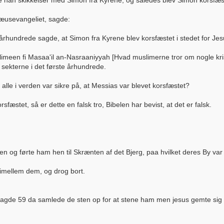
de han skikkelser med Simon fra Kyrene, og således blev Simon korsfæ
æusevangeliet, sagde:
 århundrede sagde, at Simon fra Kyrene blev korsfæstet i stedet for Jes
limeen fi Masaa'il an-Nasraaniyyah [Hvad muslimerne tror om nogle kri
​sekterne i det første århundrede.
alle i verden var sikre på, at Messias var blevet korsfæstet?
sfæstet, så er dette en falsk tro, Bibelen har bevist, at det er falsk.
n og førte ham hen til Skrænten af det Bjerg, paa hvilket deres By var
imellem dem, og drog bort.
agde 59 da samlede de sten op for at stene ham men jesus gemte sig