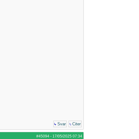
Svar
Citer
#45094
-
17/05/2025
07:34