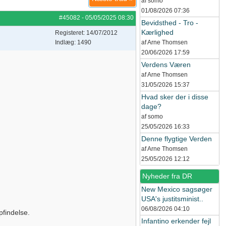
af somo
01/08/2026
07:36
#45082
-
05/05/2025
08:30
Bevidsthed - Tro -
Kærlighed
Registeret: 14/07/2012
Indlæg: 1490
af Arne Thomsen
20/06/2026
17:59
Verdens Væren
af Arne Thomsen
31/05/2026
15:37
Hvad sker der i disse
dage?
af somo
25/05/2026
16:33
Denne flygtige Verden
af Arne Thomsen
25/05/2026
12:12
Nyheder fra DR
New Mexico sagsøger
USA's justitsminist..
06/08/2026
04:10
pfindelse.
Infantino erkender fejl