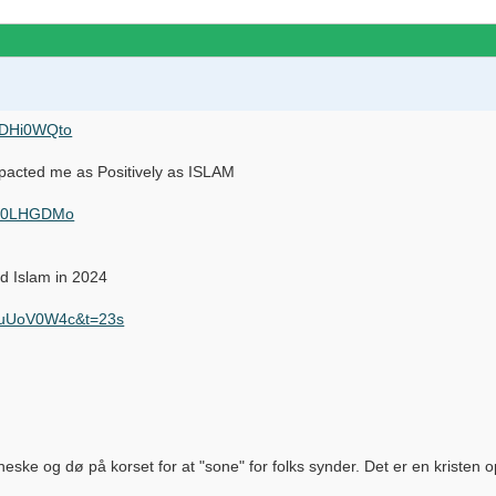
sDHi0WQto
mpacted me as Positively as ISLAM
4Y40LHGDMo
 Islam in 2024
1ZuUoV0W4c&t=23s
eske og dø på korset for at "sone" for folks synder. Det er en kristen o