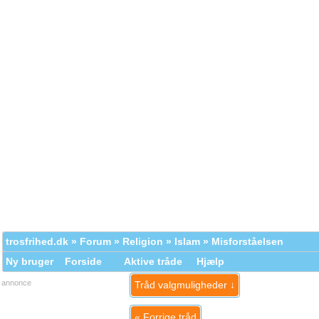
trosfrihed.dk
»
Forum
»
Religion
»
Islam
» Misforståelsen
Ny bruger
Forside
Aktive tråde
Hjælp
annonce
Tråd valgmuligheder ↓
«
Forrige tråd