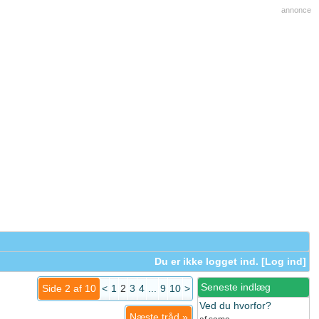
annonce
Du er ikke logget ind. [
Log ind
]
Seneste indlæg
Side 2 af 10
<
1
2
3
4
...
9
10
>
Ved du hvorfor?
Næste tråd
»