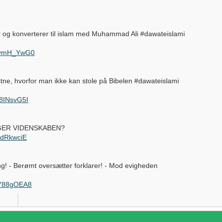
r og konverterer til islam med Muhammad Ali #dawateislami
geymH_YwG0
stne, hvorfor man ikke kan stole på Bibelen #dawateislami
8INsvG5I
SIGER VIDENSKABEN?
UdRkwciE
ang! - Berømt oversætter forklarer! - Mod evigheden
gY88gOEA8