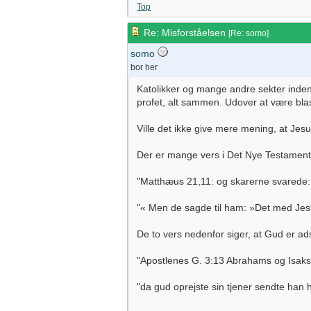
Top
Re: Misforståelsen
[
Re: somo
]
somo
bor her
Katolikker og mange andre sekter inde
profet, alt sammen. Udover at være blas
Ville det ikke give mere mening, at Jes
Der er mange vers i Det Nye Testamente
"Matthæus 21,11: og skarerne svarede: "
"« Men de sagde til ham: »Det med Jesu
De to vers nedenfor siger, at Gud er adsk
"Apostlenes G. 3:13 Abrahams og Isaks
"da gud oprejste sin tjener sendte han h