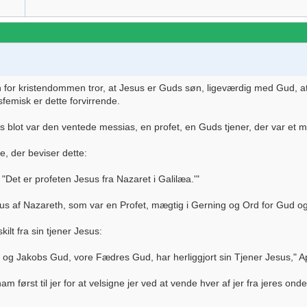
n for kristendommen tror, at Jesus er Guds søn, ligeværdig med Gud,
femisk er dette forvirrende.
us blot var den ventede messias, en profet, en Guds tjener, der var et
, der beviser dette:
Det er profeten Jesus fra Nazaret i Galilæa.'"
s af Nazareth, som var en Profet, mægtig i Gerning og Ord for Gud o
ilt fra sin tjener Jesus:
 og Jakobs Gud, vore Fædres Gud, har herliggjort sin Tjener Jesus," 
am først til jer for at velsigne jer ved at vende hver af jer fra jeres o