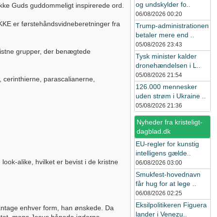
og undskylder fo..
 ikke Guds guddommeligt inspirerede ord.
06/08/2026
00:20
KE er førstehåndsvidneberetninger fra
Trump-administrationen
betaler mere end ..
05/08/2026
23:43
ristne grupper, der benægtede
Tysk minister kalder
dronehændelsen i L..
05/08/2026
21:54
 cerinthierne, parascalianerne,
126.000 mennesker
uden strøm i Ukraine ..
05/08/2026
21:36
Nyheder fra kristeligt-
dagblad.dk
EU-regler for kunstig
intelligens gælde..
ook-alike, hvilket er bevist i de kristne
06/08/2026
03:00
Smukfest-hovednavn
får hug for at lege ..
06/08/2026
02:25
Eksilpolitikeren Figuera
ne antage enhver form, han ønskede. Da
lander i Venezu..