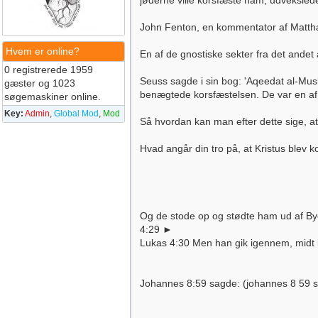
jøderne ville korsfæste ham, udveksle
John Fenton, en kommentator af Matth
Hvem er online?
En af de gnostiske sekter fra det andet
0 registrerede 1959
Seuss sagde i sin bog: 'Aqeedat al-Mus
gæster og 1023
benægtede korsfæstelsen. De var en af ​
søgemaskiner online.
Key:
Admin
,
Global Mod
,
Mod
Så hvordan kan man efter dette sige, at 
Hvad angår din tro på, at Kristus blev kor
Og de stode op og stødte ham ud af Bye
4:29 ►
Lukas 4:30 Men han gik igennem, midt 
Johannes 8:59 sagde: (johannes 8 59 s