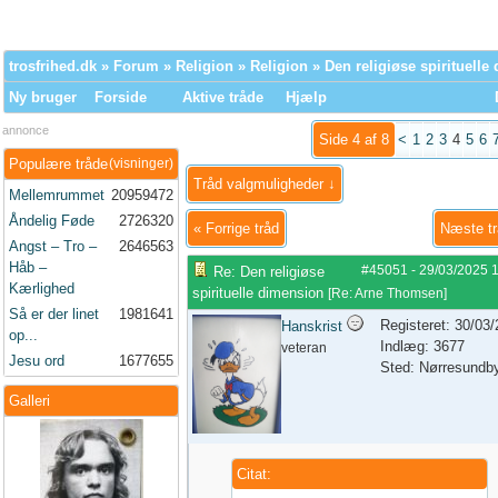
trosfrihed.dk
»
Forum
»
Religion
»
Religion
» Den religiøse spirituelle
Ny bruger
Forside
Aktive tråde
Hjælp
annonce
Side 4 af 8
<
1
2
3
4
5
6
Populære tråde
(visninger)
Tråd valgmuligheder ↓
Mellemrummet
20959472
Åndelig Føde
2726320
«
Forrige tråd
Næste t
Angst – Tro –
2646563
Håb –
#45051
-
29/03/2025
Re: Den religiøse
Kærlighed
spirituelle dimension
[
Re: Arne Thomsen
]
Så er der linet
1981641
Registeret: 30/03
Hanskrist
op...
Indlæg: 3677
veteran
Jesu ord
1677655
Sted: Nørresundb
Galleri
Citat: