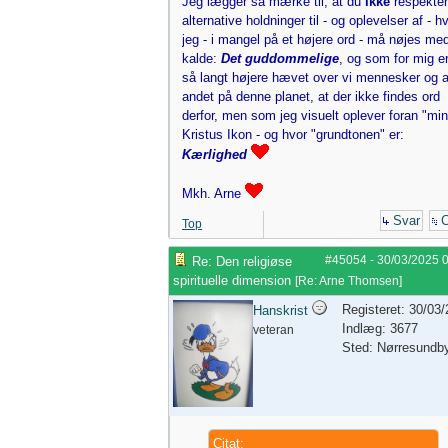
Jeg lægger så mærke til, at du
ikke
respekter
alternative holdninger til - og oplevelser af - h
jeg - i mangel på et højere ord - må nøjes med
kalde:
Det guddommelige
, og som for mig e
så langt højere hævet over vi mennesker og a
andet på denne planet, at der ikke findes ord
derfor, men som jeg visuelt oplever foran "min
Kristus Ikon - og hvor "grundtonen" er:
Kærlighed
Mkh. Arne
Svar
C
Top
#45054
-
30/03/2025
Re: Den religiøse
spirituelle dimension
[
Re: Arne Thomsen
]
Registeret: 30/03
Hanskrist
Indlæg: 3677
veteran
Sted: Nørresundb
Citat: