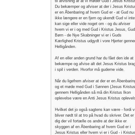
til afvisning af at vi møder Gud i Jesus Kristu
Du bekæmper og afviser at der i Jesus Kristu
er en Åbenbaring af hvem Gud er - at Gud nu
ikke længere er en fjern og ukendt Gud vi inte
kan sige eller vide noget om - og du afviser
hvem vi er i og med Gud i Kristus Jesus, Gu
Børn - de Nye Skabninger vi er i Guds
Kærlighed Kristus udgydt i vore Hjerter genn
Helligånden.
Af en eller anden grund har du fået den ide at
bekæmpe og afvise alt det Jesus Kristus bra
i spil i verden. Hvorfor må guderne vide.
Når du ligefrem afviser at der er en Åbenbarin
og et møde med Gud i Sønnen (Jesus Kristus
gennem Helligånden så må din Kristus Ikon
oplevelse være en Anti Jesus Kristus oplevel
Hvilket det jo også sagtens kan være - fordi vi
bliver nødt til at tro på hvad du skriver. Det er 
dig der vil fortælle os andre at der ikke er
skyggen af en Åbenbaring af hvem Gud er i
Jesus Kristus eller hvem vi er i Gud - i Kristu