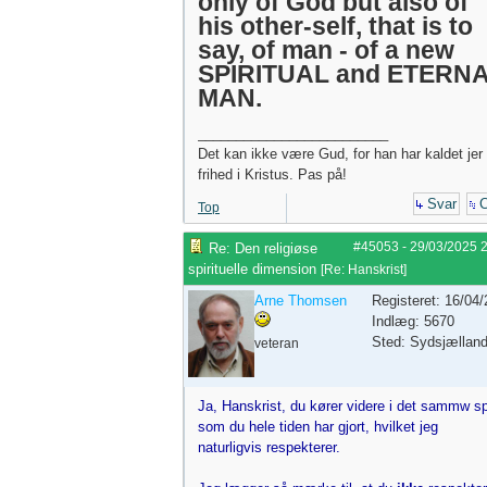
only of God but also of
his other-self, that is to
say, of man - of a new
SPIRITUAL and ETERN
MAN.
_________________________
Det kan ikke være Gud, for han har kaldet jer t
frihed i Kristus. Pas på!
Svar
C
Top
#45053
-
29/03/2025
Re: Den religiøse
spirituelle dimension
[
Re: Hanskrist
]
Arne Thomsen
Registeret: 16/04
Indlæg: 5670
Sted: Sydsjællan
veteran
Ja, Hanskrist, du kører videre i det sammw sp
som du hele tiden har gjort, hvilket jeg
naturligvis respekterer.