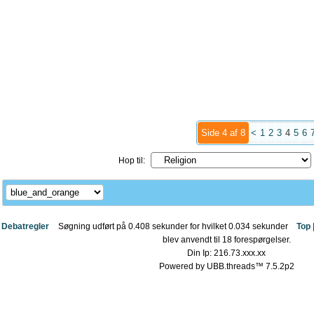
Side 4 af 8
<
1
2
3
4
5
6
Hop til:
Debatregler
Søgning udført på 0.408 sekunder for hvilket 0.034 sekunder
Top 
blev anvendt til 18 forespørgelser.
Din Ip: 216.73.xxx.xx
Powered by UBB.threads™ 7.5.2p2