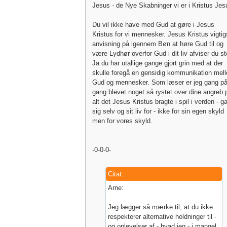
Jesus - de Nye Skabninger vi er i Kristus Jes
Du vil ikke have med Gud at gøre i Jesus
Kristus for vi mennesker. Jesus Kristus vigtig
anvisning på igennem Bøn at høre Gud til og
være Lydhør overfor Gud i dit liv afviser du sto
Ja du har utallige gange gjort grin med at der
skulle foregå en gensidig kommunikation mel
Gud og mennesker. Som læser er jeg gang p
gang blevet noget så rystet over dine angreb 
alt det Jesus Kristus bragte i spil i verden - g
sig selv og sit liv for - ikke for sin egen skyld
men for vores skyld.
-0-0-0-
Citat:
Arne:
Jeg lægger så mærke til, at du ikke
respekterer alternative holdninger til -
og oplevelser af - hvad jeg - i mangel