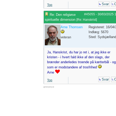
Svar
C
Top
#45055
-
30/03/2025
Re: Den religiøse
spirituelle dimension
[
Re: Hanskrist
]
Arne Thomsen
Registeret: 16/04
Indlæg: 5670
Sted: Sydsjællan
veteran
Ja, Hanskrist, du har jo ret i, at jeg ikke er
kristen - i hvert fald ikke af den slags, der
brænder anderledes troende på kætterbål - og
som er modstandere af trosfrihed
Arne
Svar
C
Top
annonce