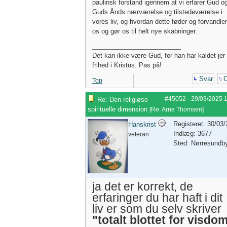
paulinsk forstand igennem at vi erfarer Gud o
Guds Ånds nærværelse og tilstedeværelse i
vores liv, og hvordan dette føder og forvandler
os og gør os til helt nye skabninger.
_________________________
Det kan ikke være Gud, for han har kaldet jer t
frihed i Kristus. Pas på!
Svar
C
Top
#45052
-
29/03/2025
Re: Den religiøse
spirituelle dimension
[
Re: Arne Thomsen
]
Registeret: 30/03
Hanskrist
Indlæg: 3677
veteran
Sted: Nørresundb
ja det er korrekt, de
erfaringer du har haft i dit
liv er som du selv skriver
"totalt blottet for visdo