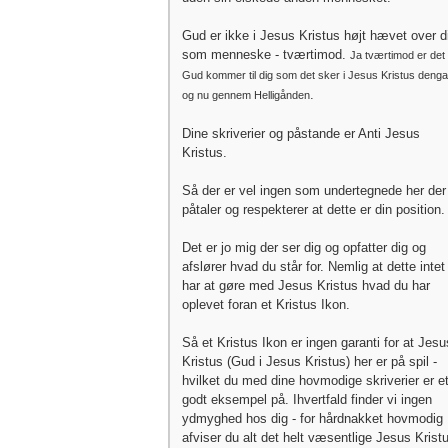
Gud er ikke i Jesus Kristus højt hævet over d
som menneske - tværtimod.
Ja tværtimod er det
Gud kommer til dig som det sker i Jesus Kristus deng
.
og nu gennem Helligånden
Dine skriverier og påstande er Anti Jesus
Kristus.
Så der er vel ingen som undertegnede her der
påtaler og respekterer at dette er din position.
Det er jo mig der ser dig og opfatter dig og
afslører hvad du står for. Nemlig at dette intet
har at gøre med Jesus Kristus hvad du har
oplevet foran et Kristus Ikon.
Så et Kristus Ikon er ingen garanti for at Jesu
Kristus (Gud i Jesus Kristus) her er på spil -
hvilket du med dine hovmodige skriverier er e
godt eksempel på. Ihvertfald finder vi ingen
ydmyghed hos dig - for hårdnakket hovmodig
afviser du alt det helt væsentlige Jesus Krist