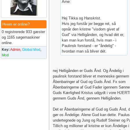
Arne:
Hej Tikka og Hanskrist.
Hvis jeg forstår jer begge ret, så
Hvem er online?
opnår den kristne "visdom givet af
0 registrerede 933 gæster
Gud" via Helligånden, og hvad dét er,
og 1165 søgemaskiner
kan man kun forstå, hvis man - i
online.
Paulinsk forstand - er "åndelig" -
Key:
Admin
,
Global Mod
,
hvordan man så bliver dét.
Mod
nej Helligånden er Guds Ånd. Og Åndelig i
paulinsk forstand bliver et menneske gennem
Åbenbaringer af Gud og Guds Ånd. Fx som
Åbenbaringerne af Gud Fader igennem Sønne
Guds Kærlighed Kristus udgydt i vore HJER
gennem Guds Ånd, gennem Helligånden.
Det er Åbenbaringerne af Gud og Guds Ånd, d
gør os Åndelige. Alene Gud kan dette. Paulus
undertegnede og Jung og Rudolf Steiner og P
Tillich og millioner af kristne er kun Åndelige i