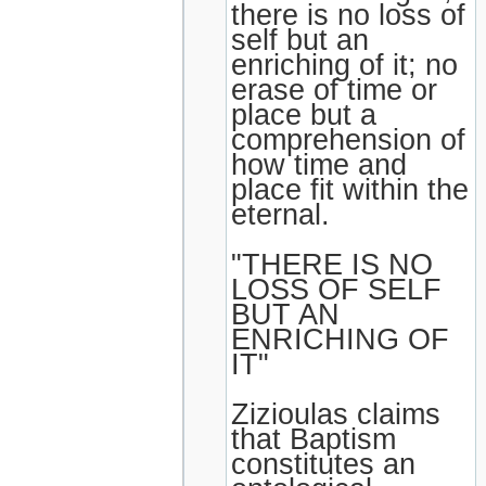
there is no loss of
self but an
enriching of it; no
erase of time or
place but a
comprehension of
how time and
place fit within the
eternal.
"THERE IS NO
LOSS OF SELF
BUT AN
ENRICHING OF
IT"
Zizioulas claims
that Baptism
constitutes an