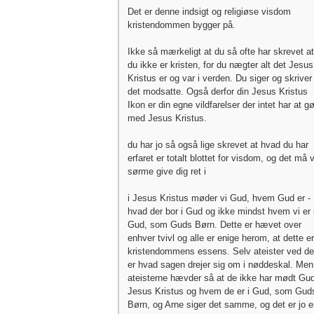
Det er denne indsigt og religiøse visdom
kristendommen bygger på.
Ikke så mærkeligt at du så ofte har skrevet at
du ikke er kristen, for du nægter alt det Jesus
Kristus er og var i verden. Du siger og skriver
det modsatte. Også derfor din Jesus Kristus
Ikon er din egne vildfarelser der intet har at g
med Jesus Kristus.
du har jo så også lige skrevet at hvad du har
erfaret er totalt blottet for visdom, og det må v
sørme give dig ret i
i Jesus Kristus møder vi Gud, hvem Gud er -
hvad der bor i Gud og ikke mindst hvem vi er 
Gud, som Guds Børn. Dette er hævet over
enhver tvivl og alle er enige herom, at dette er
kristendommens essens. Selv ateister ved de
er hvad sagen drejer sig om i nøddeskal. Men
ateisterne hævder så at de ikke har mødt Gud
Jesus Kristus og hvem de er i Gud, som Gud
Børn, og Arne siger det samme, og det er jo 