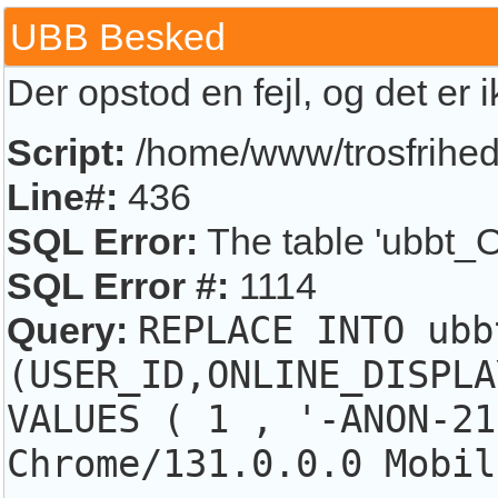
UBB Besked
Der opstod en fejl, og det er 
Script:
/home/www/trosfrihed.
Line#:
436
SQL Error:
The table 'ubbt_O
SQL Error #:
1114
Query:
REPLACE INTO ubb
(USER_ID,ONLINE_DISPLA
VALUES ( 1 , '-ANON-21
Chrome/131.0.0.0 Mobil