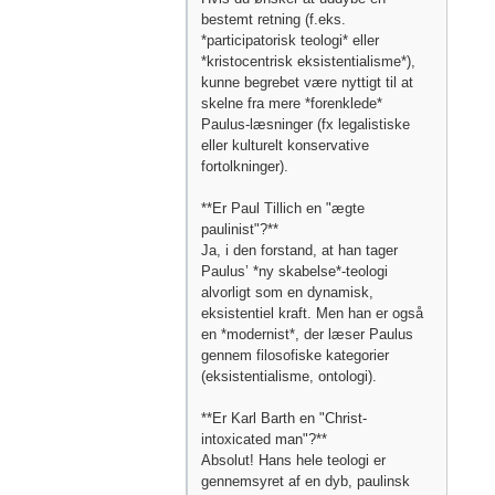
bestemt retning (f.eks.
*participatorisk teologi* eller
*kristocentrisk eksistentialisme*),
kunne begrebet være nyttigt til at
skelne fra mere *forenklede*
Paulus-læsninger (fx legalistiske
eller kulturelt konservative
fortolkninger).
**Er Paul Tillich en "ægte
paulinist"?**
Ja, i den forstand, at han tager
Paulus’ *ny skabelse*-teologi
alvorligt som en dynamisk,
eksistentiel kraft. Men han er også
en *modernist*, der læser Paulus
gennem filosofiske kategorier
(eksistentialisme, ontologi).
**Er Karl Barth en "Christ-
intoxicated man"?**
Absolut! Hans hele teologi er
gennemsyret af en dyb, paulinsk