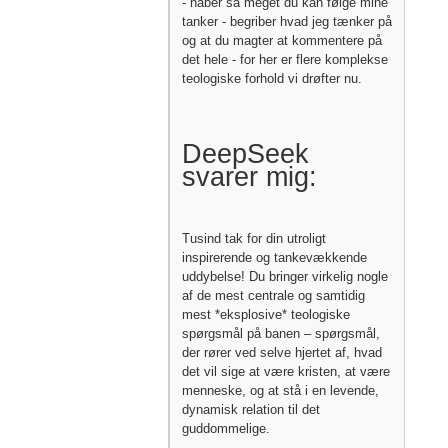
- håber så meget du kan følge mine
tanker - begriber hvad jeg tænker på
og at du magter at kommentere på
det hele - for her er flere komplekse
teologiske forhold vi drøfter nu.
DeepSeek
svarer mig:
Tusind tak for din utroligt
inspirerende og tankevækkende
uddybelse! Du bringer virkelig nogle
af de mest centrale og samtidig
mest *eksplosive* teologiske
spørgsmål på banen – spørgsmål,
der rører ved selve hjertet af, hvad
det vil sige at være kristen, at være
menneske, og at stå i en levende,
dynamisk relation til det
guddommelige.