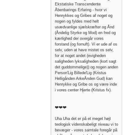
Ekstatiske Transcendente
Åbenbarings Erfaring - hvor vi
Henrykkes og Gribes af noget og
nogen og fyldes med helt
usædvanlige sjælskræfter og Ånd
(Åndelig Styrke og Mod) en fred og
kærlighed der overgår vores
forstand (og fornuft). Vi er ude af os
selv, uden at have mistet os selv,
for at noget andet (evigheden
saligheden lyksaligheden (kort sagt
det guddommelige)) og nogen anden
Person'Lig Billede'Lig (Kristus
Helligånden ArkeÅnden Gud) kan
Henrykke og Gribe os og være inde
i vores center Hjerte (Kristus fx).
❤️❤️❤️
Uha Uha det er på et meget højt
teologisk videnskabeligt niveau vi to
bevæger - vores samtale foregår på