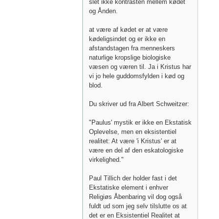
slet ikke kontrasten mellem kødet
og Ånden.
at være af kødet er at være
kødeligsindet og er ikke en
afstandstagen fra menneskers
naturlige kropslige biologiske
væsen og væren til. Ja i Kristus har
vi jo hele guddomsfylden i kød og
blod.
Du skriver ud fra Albert Schweitzer:
"Paulus' mystik er ikke en Ekstatisk
Oplevelse, men en eksistentiel
realitet: At være 'i Kristus' er at
være en del af den eskatologiske
virkelighed."
Paul Tillich der holder fast i det
Ekstatiske element i enhver
Religiøs Åbenbaring vil dog også
fuldt ud som jeg selv tilslutte os at
det er en Eksistentiel Realitet at