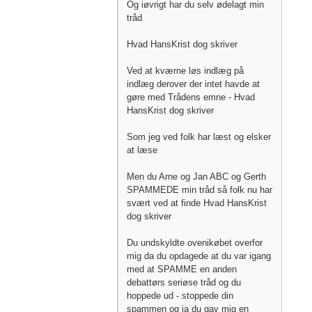
Og iøvrigt har du selv ødelagt min
tråd
Hvad HansKrist dog skriver
Ved at kværne løs indlæg på
indlæg derover der intet havde at
gøre med Trådens emne - Hvad
HansKrist dog skriver
Som jeg ved folk har læst og elsker
at læse
Men du Arne og Jan ABC og Gerth
SPAMMEDE min tråd så folk nu har
svært ved at finde Hvad HansKrist
dog skriver
Du undskyldte ovenikøbet overfor
mig da du opdagede at du var igang
med at SPAMME en anden
debattørs seriøse tråd og du
hoppede ud - stoppede din
spammen og ja du gav mig en