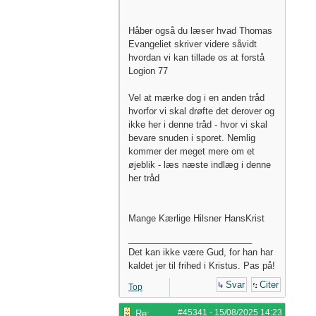
Håber også du læser hvad Thomas
Evangeliet skriver videre såvidt
hvordan vi kan tillade os at forstå
Logion 77
Vel at mærke dog i en anden tråd
hvorfor vi skal drøfte det derover og
ikke her i denne tråd - hvor vi skal
bevare snuden i sporet. Nemlig
kommer der meget mere om et
øjeblik - læs næste indlæg i denne
her tråd
Mange Kærlige Hilsner HansKrist
_________________________
Det kan ikke være Gud, for han har
kaldet jer til frihed i Kristus. Pas på!
Svar
Citer
Top
#45341
-
15/08/2025
14:23
Re: