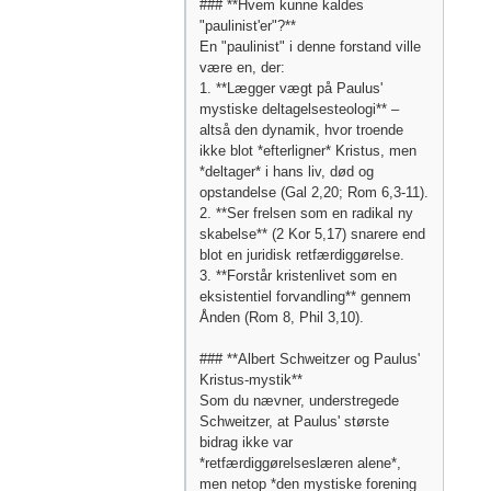
### **Hvem kunne kaldes
"paulinist'er"?**
En "paulinist" i denne forstand ville
være en, der:
1. **Lægger vægt på Paulus'
mystiske deltagelsesteologi** –
altså den dynamik, hvor troende
ikke blot *efterligner* Kristus, men
*deltager* i hans liv, død og
opstandelse (Gal 2,20; Rom 6,3-11).
2. **Ser frelsen som en radikal ny
skabelse** (2 Kor 5,17) snarere end
blot en juridisk retfærdiggørelse.
3. **Forstår kristenlivet som en
eksistentiel forvandling** gennem
Ånden (Rom 8, Phil 3,10).
### **Albert Schweitzer og Paulus'
Kristus-mystik**
Som du nævner, understregede
Schweitzer, at Paulus' største
bidrag ikke var
*retfærdiggørelseslæren alene*,
men netop *den mystiske forening