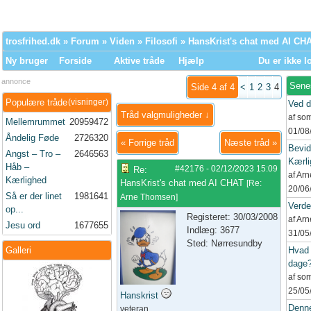
trosfrihed.dk
»
Forum
»
Viden
»
Filosofi
» HansKrist's chat med AI CH
Ny bruger
Forside
Aktive tråde
Hjælp
Du er ikke l
annonce
Sene
Side 4 af 4
<
1
2
3
4
Populære tråde
(visninger)
Ved d
Tråd valgmuligheder ↓
af so
Mellemrummet
20959472
01/08
Åndelig Føde
2726320
«
Forrige tråd
Næste tråd
»
Bevid
Angst – Tro –
2646563
Kærli
Håb –
#42176
-
02/12/2023
15:09
Re:
af Ar
Kærlighed
HansKrist's chat med AI CHAT
[
Re:
20/06
Så er der linet
1981641
Arne Thomsen
]
Verd
op...
Registeret: 30/03/2008
af Ar
Jesu ord
1677655
Indlæg: 3677
31/05
Sted: Nørresundby
Galleri
Hvad 
dage
af so
25/05
Hanskrist
Denne
veteran