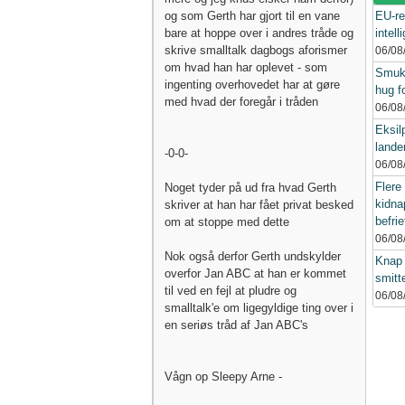
og som Gerth har gjort til en vane
EU-re
bare at hoppe over i andres tråde og
intel
skrive smalltalk dagbogs aforismer
06/08
om hvad han har oplevet - som
Smukf
ingenting overhovedet har at gøre
hug fo
med hvad der foregår i tråden
06/08
Eksil
lande
-0-0-
06/08
Flere
Noget tyder på ud fra hvad Gerth
kidna
skriver at han har fået privat besked
befrie
om at stoppe med dette
06/08
Nok også derfor Gerth undskylder
Knap 
overfor Jan ABC at han er kommet
smitt
til ved en fejl at pludre og
06/08
smalltalk'e om ligegyldige ting over i
en seriøs tråd af Jan ABC's
Vågn op Sleepy Arne -