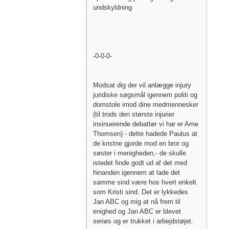
undskyldning
-0-0-0-
Modsat dig der vil anlægge injury
juridiske søgsmål igennem politi og
domstole imod dine medmennesker
(til trods den største injurier
insinuerende debattør vi har er Arne
Thomsen) - dette hadede Paulus at
de kristne gjorde mod en bror og
søster i menigheden,- de skulle
istedet finde godt ud af det med
hinanden igennem at lade det
samme sind være hos hvert enkelt
som Kristi sind. Det er lykkedes
Jan ABC og mig at nå frem til
enighed og Jan ABC er blevet
seriøs og er trukket i arbejdstøjet.