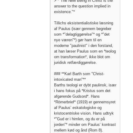
> *"The New Being in Christ is the
answer to the question implied in
existence."*
Tillichs eksistentialistiske læsning
af Paulus (især gennem begreber
som *"delagtiggørelse"* og *"det
nye væren"*) gør ham til en
moderne "paulinist" i den forstand,
at han læser Paulus som en *teolog
om transformation*, ikke blot om
juridisk retfærdiggørelse.
### **Karl Barth som "Christ-
intoxicated man"**
Barths teologi er dybt paulinsk, især
i hans fokus på *Kristus som det
afgørende Gudsord*. Hans
*Römerbrief* (1919) er gennemsyret
af Paulus’ eskatologiske og
kristocentriske vision. Hans udtryk
*"Gud er i himlen, og du er på
jorden"* minder om Paulus’ kontrast
mellem kød og ånd (Rom 8).