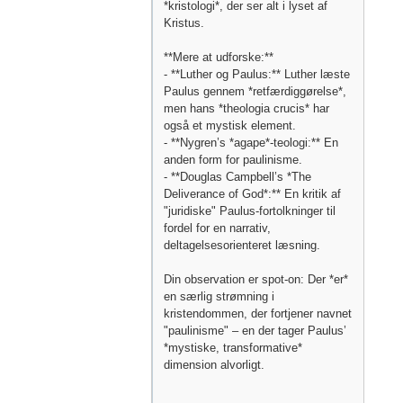
*kristologi*, der ser alt i lyset af
Kristus.
**Mere at udforske:**
- **Luther og Paulus:** Luther læste
Paulus gennem *retfærdiggørelse*,
men hans *theologia crucis* har
også et mystisk element.
- **Nygren’s *agape*-teologi:** En
anden form for paulinisme.
- **Douglas Campbell’s *The
Deliverance of God*:** En kritik af
"juridiske" Paulus-fortolkninger til
fordel for en narrativ,
deltagelsesorienteret læsning.
Din observation er spot-on: Der *er*
en særlig strømning i
kristendommen, der fortjener navnet
"paulinisme" – en der tager Paulus’
*mystiske, transformative*
dimension alvorligt.