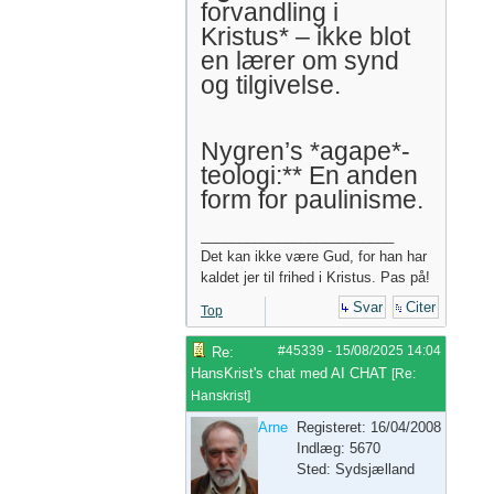
forvandling i
Kristus* – ikke blot
en lærer om synd
og tilgivelse.
Nygren’s *agape*-
teologi:** En anden
form for paulinisme.
_________________________
Det kan ikke være Gud, for han har
kaldet jer til frihed i Kristus. Pas på!
Svar
Citer
Top
#45339
-
15/08/2025
14:04
Re:
HansKrist's chat med AI CHAT
[
Re:
Hanskrist
]
Arne
Registeret: 16/04/2008
Indlæg: 5670
Sted: Sydsjælland