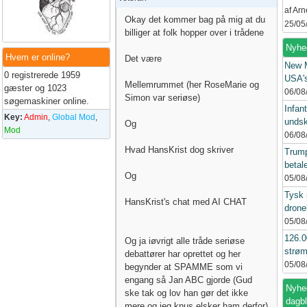
af Ar
Okay det kommer bag på mig at du
25/05
billiger at folk hopper over i trådene
Nyhe
Hvem er online?
Det være
New 
0 registrerede 1959
USA's
Mellemrummet (her RoseMarie og
gæster og 1023
06/08
Simon var seriøse)
søgemaskiner online.
Infant
Key:
Admin
,
Global Mod
,
undsk
Og
Mod
06/08
Hvad HansKrist dog skriver
Trump
betal
Og
05/08
Tysk 
HansKrist's chat med AI CHAT
drone
05/08
126.
Og ja iøvrigt alle tråde seriøse
strøm
debattører har oprettet og her
05/08
begynder at SPAMME som vi
engang så Jan ABC gjorde (Gud
Nyhed
ske tak og lov han gør det ikke
dagb
mere og jeg knus elsker ham derfor)