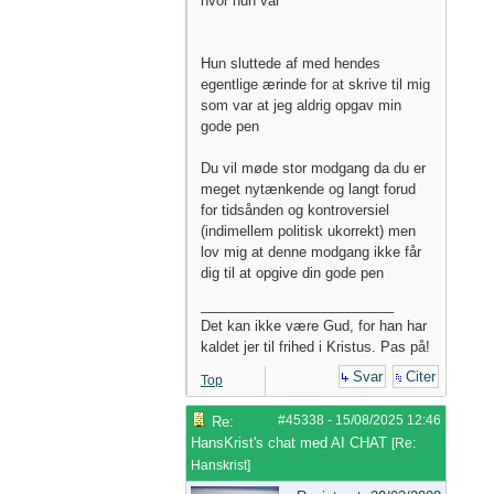
hvor hun var
Hun sluttede af med hendes
egentlige ærinde for at skrive til mig
som var at jeg aldrig opgav min
gode pen
Du vil møde stor modgang da du er
meget nytænkende og langt forud
for tidsånden og kontroversiel
(indimellem politisk ukorrekt) men
lov mig at denne modgang ikke får
dig til at opgive din gode pen
_________________________
Det kan ikke være Gud, for han har
kaldet jer til frihed i Kristus. Pas på!
Svar
Citer
Top
#45338
-
15/08/2025
12:46
Re:
HansKrist's chat med AI CHAT
[
Re:
Hanskrist
]