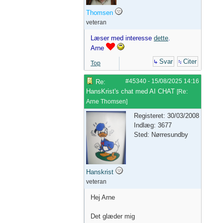
Thomsen
veteran
Læser med interesse
dette
.
Arne
Svar
Citer
Top
#45340
-
15/08/2025
14:16
Re:
HansKrist's chat med AI CHAT
[
Re:
Arne Thomsen
]
Registeret: 30/03/2008
Indlæg: 3677
Sted: Nørresundby
Hanskrist
veteran
Hej Arne
Det glæder mig