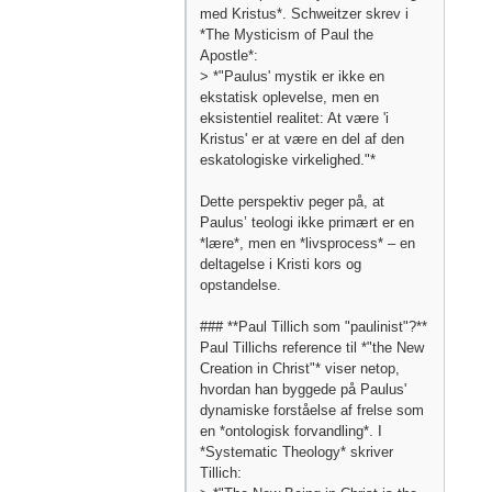
med Kristus*. Schweitzer skrev i
*The Mysticism of Paul the
Apostle*:
> *"Paulus' mystik er ikke en
ekstatisk oplevelse, men en
eksistentiel realitet: At være 'i
Kristus' er at være en del af den
eskatologiske virkelighed."*
Dette perspektiv peger på, at
Paulus’ teologi ikke primært er en
*lære*, men en *livsprocess* – en
deltagelse i Kristi kors og
opstandelse.
### **Paul Tillich som "paulinist"?**
Paul Tillichs reference til *"the New
Creation in Christ"* viser netop,
hvordan han byggede på Paulus'
dynamiske forståelse af frelse som
en *ontologisk forvandling*. I
*Systematic Theology* skriver
Tillich: