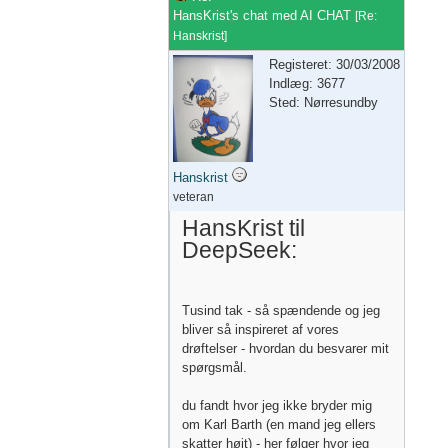
HansKrist's chat med AI CHAT
[
Re:
Hanskrist
]
Registeret: 30/03/2008
Indlæg: 3677
Sted: Nørresundby
Hanskrist
veteran
HansKrist til
DeepSeek:
Tusind tak - så spændende og jeg
bliver så inspireret af vores
drøftelser - hvordan du besvarer mit
spørgsmål.
du fandt hvor jeg ikke bryder mig
om Karl Barth (en mand jeg ellers
skatter højt) - her følger hvor jeg