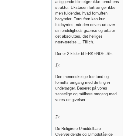
anliggende tilintetgør ikke fornuftens
struktur. Ekstasen fortrænger ikke,
men fuldender, hvad fornuften
begynder. Fornuften kan kun
fuldbyrdes, når den drives ud over
sin endeligheds grænse og erfarer
det absoluttes, det helliges
nærværelse.... Tillich.
Der er 2 kilder til ERKENDELSE:
1):
Den menneskelige forstand og
fornufts omgang med de ting vi
undersøger. Baseret på vores
sanselige og målbare omgang med
vores omgivelser.
2):
De Religiøse Umiddelbare
Overvældende og Uimodståelige