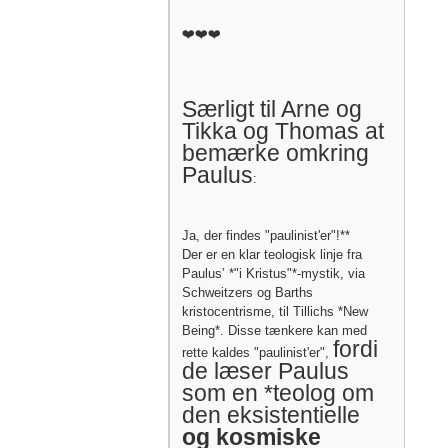
❤️❤️❤️
Særligt til Arne og
Tikka og Thomas at
bemærke omkring
Paulus
:
Ja, der findes "paulinist'er"!**
Der er en klar teologisk linje fra
Paulus’ *"i Kristus"*-mystik, via
Schweitzers og Barths
kristocentrisme, til Tillichs *New
Being*. Disse tænkere kan med
fordi
rette kaldes "paulinist'er",
de læser Paulus
som en *teolog om
den eksistentielle
og kosmiske