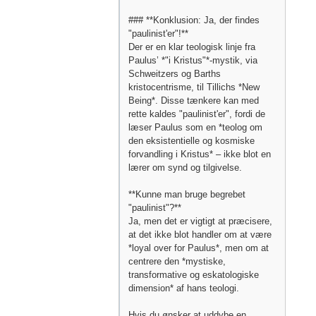
### **Konklusion: Ja, der findes
"paulinist'er"!**
Der er en klar teologisk linje fra
Paulus’ *"i Kristus"*-mystik, via
Schweitzers og Barths
kristocentrisme, til Tillichs *New
Being*. Disse tænkere kan med
rette kaldes "paulinist'er", fordi de
læser Paulus som en *teolog om
den eksistentielle og kosmiske
forvandling i Kristus* – ikke blot en
lærer om synd og tilgivelse.
**Kunne man bruge begrebet
"paulinist"?**
Ja, men det er vigtigt at præcisere,
at det ikke blot handler om at være
*loyal over for Paulus*, men om at
centrere den *mystiske,
transformative og eskatologiske
dimension* af hans teologi.
Hvis du ønsker at uddybe en