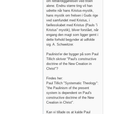
om retfærdiggørelsen ved troen
alene. Endnu større ting vil han
udrette når hans Kristus-mystik,
hans mystik om frelsen i Guds rige
ved samfundet med Kristus, i
fællesskabet med Kristus (Pauls ”i
Kristus” mystik), bliver forstået, når
engang den magt som ligger gemt i
dette forhold begynder at udfolde
sig. A. Schweitzer.
Paulinist'er der bygger på som Paul
Tillich skriver "Paul's constructive
doctrine of the New Creation in
Christ"?
Findes her:
Paul Tillich "Systematic Theology":
"the Paulinism of the present
system is dependent on Paul's
constructive doctrine of the New
Creation in Christ".
Kan vi tillade os at kalde Paul