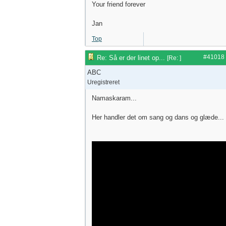
Your friend forever
Jan
Top
#41018
Re: Så er der linet op...
[
Re:
]
ABC
Uregistreret
Namaskaram...
Her handler det om sang og dans og glæde...