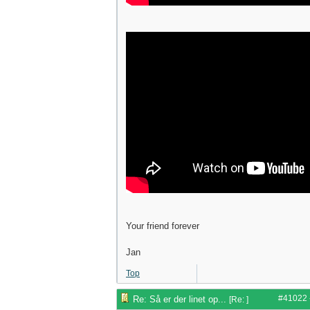
Your friend forever
Jan
Top
#41022
Re: Så er der linet op...
[
Re:
]