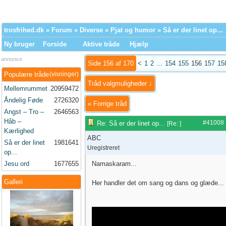
trosfrihed.dk
»
Forum
»
Diverse
»
Pjat og humor
» Så er der linet op...
Ny bruger
Forside
Aktive tråde
Hjælp
annonce
Side 156 af 170
<
1
2
...
154
155
156
157
15
Populære tråde
(visninger)
Tråd valgmuligheder ↓
Mellemrummet
20959472
Åndelig Føde
2726320
«
Forrige tråd
Angst – Tro –
2646563
Håb –
#41008
Re: Så er der linet op...
[
Re:
]
Kærlighed
ABC
Så er der linet
1981641
Uregistreret
op...
Jesu ord
1677655
Namaskaram...
Galleri
Her handler det om sang og dans og glæde...