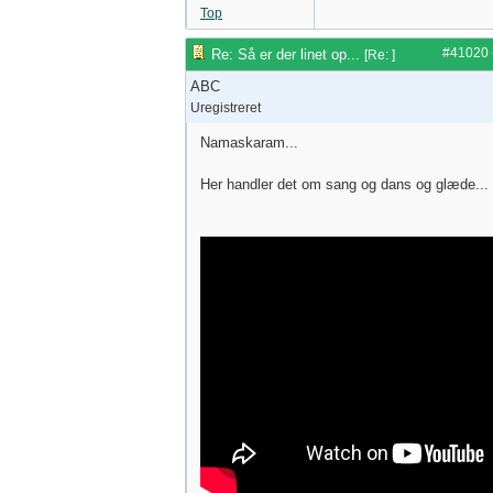
Top
#41020
Re: Så er der linet op...
[
Re:
]
ABC
Uregistreret
Namaskaram...
Her handler det om sang og dans og glæde...