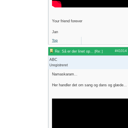
Your friend forever
Jan
Top
#41014
Re: Så er der linet op...
[
Re:
]
ABC
Uregistreret
Namaskaram...
Her handler det om sang og dans og glæde...