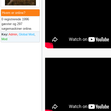
Hvem er online?
0 registrerede 1996
gæster og 297
søgemaskiner online.
Key:
Admin
,
Global Mod
,
Mod