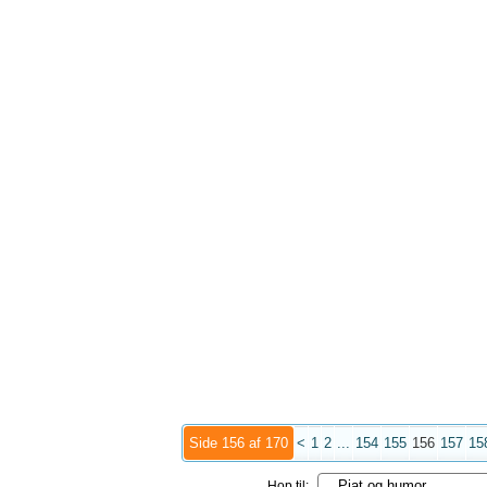
Side 156 af 170
<
1
2
...
154
155
156
157
15
Hop til: