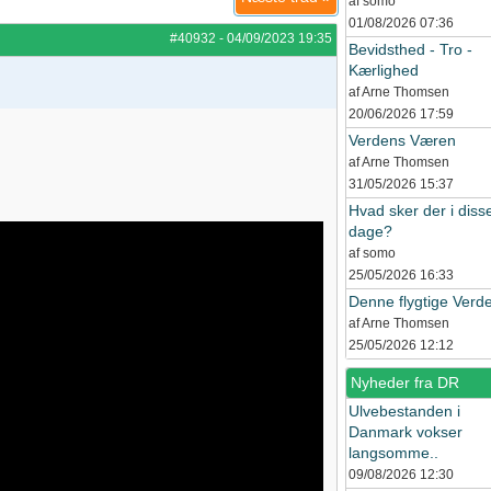
af somo
01/08/2026
07:36
#40932
-
04/09/2023
19:35
Bevidsthed - Tro -
Kærlighed
af Arne Thomsen
20/06/2026
17:59
Verdens Væren
af Arne Thomsen
31/05/2026
15:37
Hvad sker der i diss
dage?
af somo
25/05/2026
16:33
Denne flygtige Verd
af Arne Thomsen
25/05/2026
12:12
Nyheder fra DR
Ulvebestanden i
Danmark vokser
langsomme..
09/08/2026
12:30