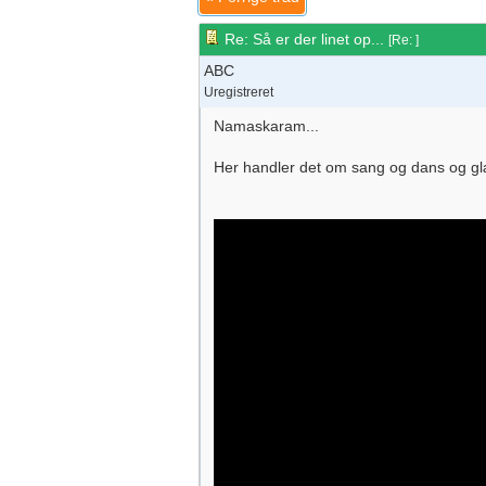
Re: Så er der linet op...
[
Re:
]
ABC
Uregistreret
Namaskaram...
Her handler det om sang og dans og gl