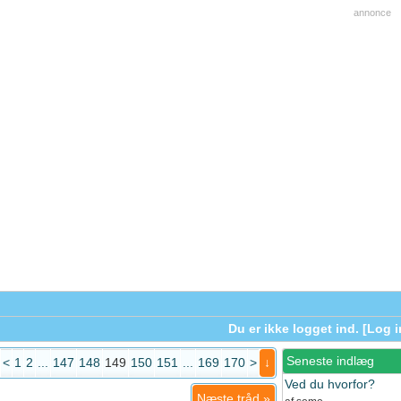
annonce
Du er ikke logget ind. [
Log i
Seneste indlæg
<
1
2
...
147
148
149
150
151
...
169
170
>
↓
Ved du hvorfor?
Næste tråd
»