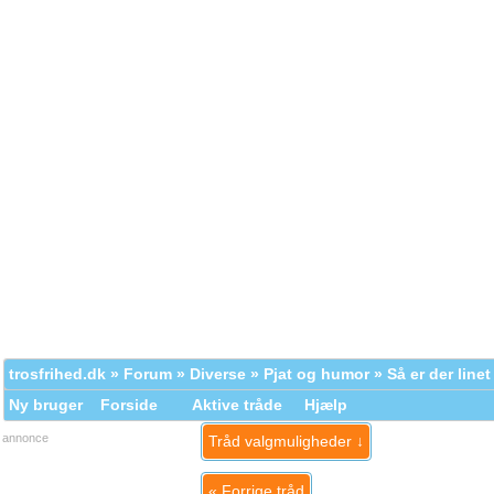
trosfrihed.dk
»
Forum
»
Diverse
»
Pjat og humor
» Så er der linet 
Ny bruger
Forside
Aktive tråde
Hjælp
annonce
Tråd valgmuligheder ↓
«
Forrige tråd