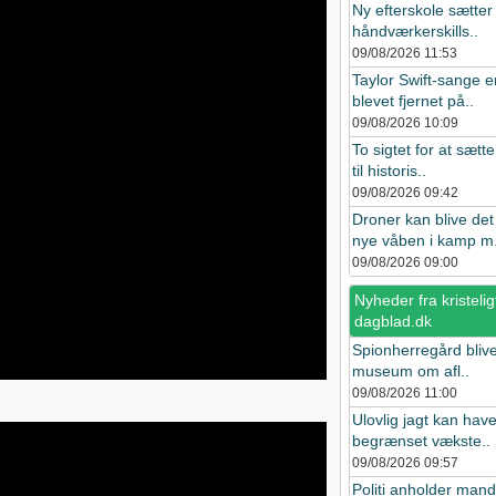
Ny efterskole sætter
håndværkerskills..
09/08/2026
11:53
Taylor Swift-sange e
blevet fjernet på..
09/08/2026
10:09
To sigtet for at sætte
til historis..
09/08/2026
09:42
Droner kan blive det
nye våben i kamp m.
09/08/2026
09:00
Nyheder fra kristelig
dagblad.dk
Spionherregård bliver
museum om afl..
09/08/2026
11:00
Ulovlig jagt kan hav
begrænset vækste..
09/08/2026
09:57
Politi anholder mand