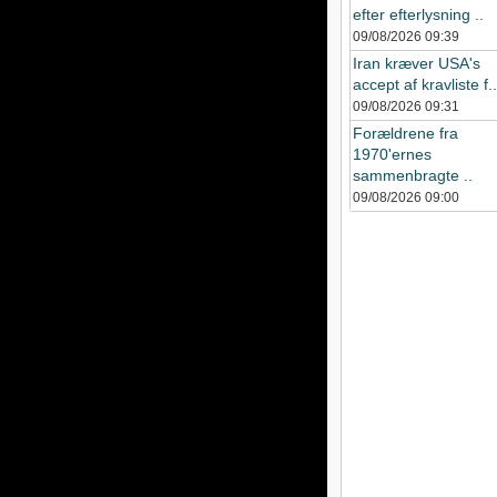
efter efterlysning ..
09/08/2026
09:39
Iran kræver USA's
accept af kravliste f..
09/08/2026
09:31
Forældrene fra
1970'ernes
sammenbragte ..
09/08/2026
09:00