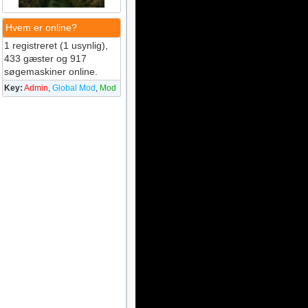
Hvem er online?
1 registreret (1 usynlig),
433 gæster og 917
søgemaskiner online.
Key:
Admin
,
Global Mod
,
Mod