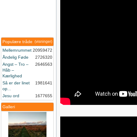
Populære tråde
(visninger)
Mellemrummet
20959472
Åndelig Føde
2726320
Angst – Tro –
2646563
Håb –
Kærlighed
Så er der linet
1981641
op...
Jesu ord
1677655
Galleri