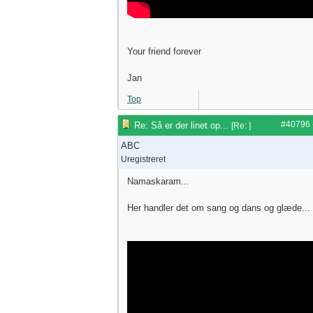
Your friend forever
Jan
Top
#40796
Re: Så er der linet op...
[
Re:
]
ABC
Uregistreret
Namaskaram...
Her handler det om sang og dans og glæde...