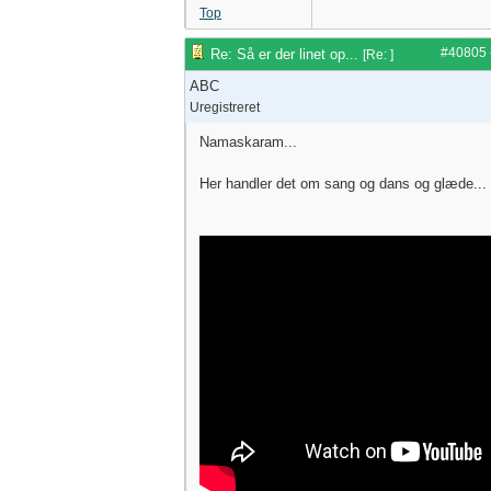
Top
#40805
Re: Så er der linet op...
[
Re:
]
ABC
Uregistreret
Namaskaram...
Her handler det om sang og dans og glæde...