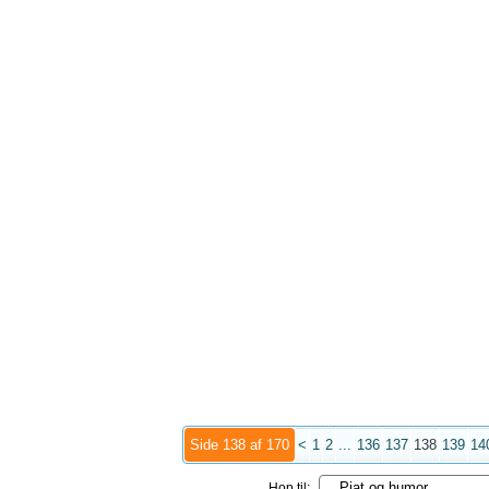
Side 138 af 170
<
1
2
...
136
137
138
139
14
Hop til: