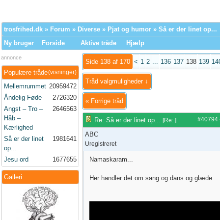
trosfrihed.dk
»
Forum
»
Diverse
»
Pjat og humor
» Så er der linet op...
Ny bruger
Forside
Aktive tråde
Hjælp
annonce
Side 138 af 170
<
1
2
...
136
137
138
139
14
Populære tråde
(visninger)
Tråd valgmuligheder ↓
Mellemrummet
20959472
Åndelig Føde
2726320
«
Forrige tråd
Angst – Tro –
2646563
Håb –
#40794
Re: Så er der linet op...
[
Re:
]
Kærlighed
ABC
Så er der linet
1981641
Uregistreret
op...
Jesu ord
1677655
Namaskaram...
Galleri
Her handler det om sang og dans og glæde...