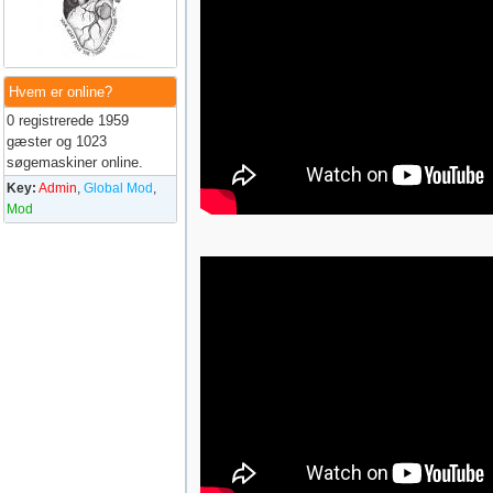
Hvem er online?
0 registrerede 1959
gæster og 1023
søgemaskiner online.
Key:
Admin
,
Global Mod
,
Mod