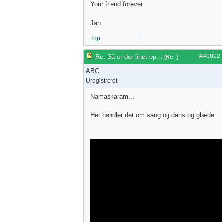
Your friend forever
Jan
Top
#40802
Re: Så er der linet op...
[
Re:
]
ABC
Uregistreret
Namaskaram...
Her handler det om sang og dans og glæde...