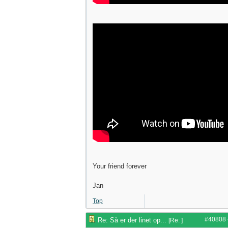
Your friend forever
Jan
Top
#40808
Re: Så er der linet op...
[
Re:
]